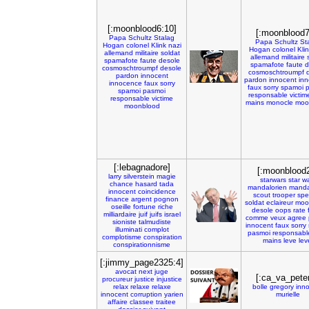
[:moonblood6:10]
[:moonblood7
Papa
Schultz
Stalag
Papa
Schultz
St
Hogan
colonel
Klink
nazi
Hogan
colonel
Kli
allemand
militaire
soldat
allemand
militaire
spamafote
faute
desole
spamafote
faute
d
cosmoschtroumpf
desole
cosmoschtroumpf
pardon
innocent
pardon
innocent
in
innocence
faux
sorry
faux
sorry
spamoi
spamoi
pasmoi
responsable
victim
responsable
victime
mains
monocle
moo
moonblood
[:lebagnadore]
[:moonblood
larry
silverstein
magie
starwars
star
wa
chance
hasard
tada
mandalorien
manda
innocent
coincidence
scout
trooper
spe
finance
argent
pognon
soldat
eclaireur
moo
oseille
fortune
riche
desole
oops
rate
milliardaire
juif
juifs
israel
comme
veux
agree
sioniste
talmudiste
innocent
faux
sorry
illuminati
complot
pasmoi
responsabl
complotisme
conspiration
mains
leve
lev
conspirationnisme
[:jimmy_page2325:4]
avocat
next
juge
[:ca_va_peter
procureur
justice
injustice
relax
relaxe
relaxe
bolle
gregory
inn
innocent
corruption
yarien
murielle
affaire
classee
traitee