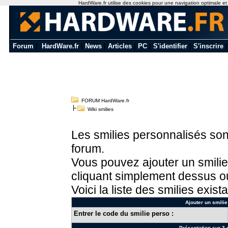
HardWare.fr utilise des cookies pour une navigation optimale et de
Forum
|
HardWare.fr
|
News
|
Articles
|
PC
|
S'identifier
|
S'inscrire
FORUM HardWare.fr
Wiki smilies
Les smilies personnalisés sont
forum.
Vous pouvez ajouter un smilie
cliquant simplement dessus ou
Voici la liste des smilies exista
Ajouter un smilie
Entrer le code du smilie perso :
Présentation sur 3