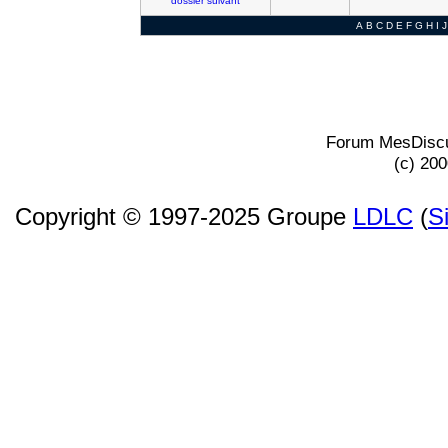
dossier
suivant
A
B
C
D
E
F
G
H
I
J
Forum MesDiscu
(c) 20
Copyright © 1997-2025 Groupe
LDLC
(
S