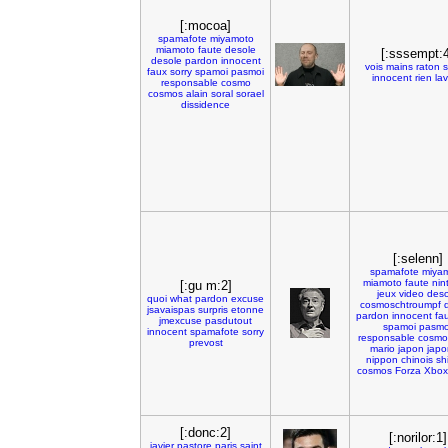
[:mocoa]
spamafote
miyamoto
miamoto
faute
desole
[:sssempt:4
desole
pardon
innocent
vois
mains
raton
faux
sorry
spamoi
pasmoi
innocent
rien
la
responsable
cosmo
cosmos
alain
soral
sorael
dissidence
[:selenn]
spamafote
miya
miamoto
faute
nin
[:gu m:2]
jeux
video
deso
quoi
what
pardon
excuse
cosmoschtroumpf
jsavaispas
surpris
etonne
pardon
innocent
fa
jmexcuse
pasdutout
spamoi
pasmo
innocent
spamafote
sorry
responsable
cosmo
prevost
mario
japon
japo
nippon
chinois
sh
cosmos
Forza
Xbox
[:donc:2]
[:norilor:1]
javier
pastore
paris
saint