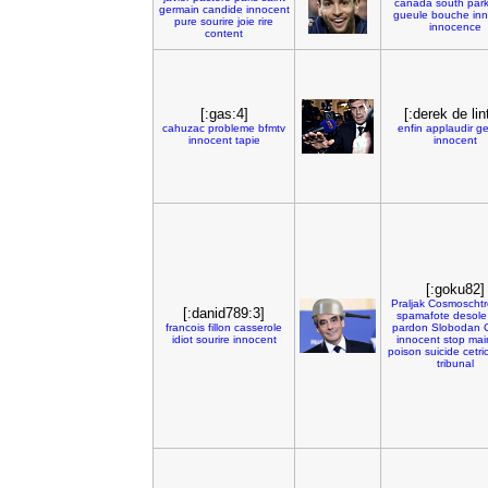
canada
south
par
germain
candide
innocent
gueule
bouche
in
pure
sourire
joie
rire
innocence
content
[:gas:4]
[:derek de lin
cahuzac
probleme
bfmtv
enfin
applaudir
ge
innocent
tapie
innocent
[:goku82]
Praljak
Cosmoscht
[:danid789:3]
spamafote
desole
francois
fillon
casserole
pardon
Slobodan
idiot
sourire
innocent
innocent
stop
mai
poison
suicide
cetri
tribunal