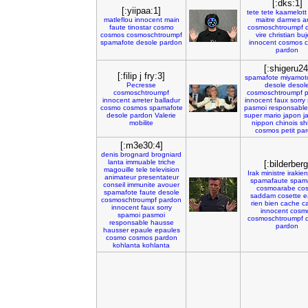
[:dks:1]
[:yiipaa:1]
tete
tete
kaamelott
matleflou
innocent
main
maitre
darmes
a
faute
tinostar
cosmo
cosmoschtroumpf
cosmos
cosmoschtroumpf
vire
christian
buj
spamafote
desole
pardon
innocent
cosmos
pardon
[:shigeru24
[:filip j fry:3]
spamafote
miyamot
Pecresse
desole
desol
cosmoschtroumpf
cosmoschtroumpf
innocent
arreter
balladur
innocent
faux
sorry
cosmo
cosmos
spamafote
pasmoi
responsable
desole
pardon
Valerie
super
mario
japon
j
mobilite
nippon
chinois
sh
cosmos
petit
par
[:m3e30:4]
denis
brognard
brogniard
lanta
immuable
triche
[:bilderberg
magouille
tele
television
Irak
ministre
irakien
animateur
presentateur
spamafaute
spam
conseil
immunite
avouer
cosmoarabe
co
spamafote
faute
desole
saddam
cosette
e
cosmoschtroumpf
pardon
rien
bien
cache
c
innocent
faux
sorry
innocent
cosm
spamoi
pasmoi
cosmoschtroumpf
responsable
hausse
pardon
hausser
epaule
epaules
cosmo
cosmos
pardon
kohlanta
kohlanta