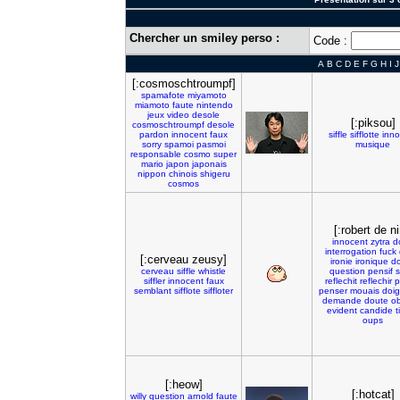
Chercher un smiley perso :
Code :
A
B
C
D
E
F
G
H
I
J
[:cosmoschtroumpf]
spamafote
miyamoto
miamoto
faute
nintendo
jeux
video
desole
[:piksou]
cosmoschtroumpf
desole
pardon
innocent
faux
siffle
sifflotte
inno
sorry
spamoi
pasmoi
musique
responsable
cosmo
super
mario
japon
japonais
nippon
chinois
shigeru
cosmos
[:robert de ni
innocent
zytra
d
interrogation
fuck
[:cerveau zeusy]
ironie
ironique
d
cerveau
siffle
whistle
question
pensif
s
siffler
innocent
faux
reflechit
reflechir
p
semblant
sifflote
siffloter
penser
mouais
doig
demande
doute
o
evident
candide
t
oups
[:heow]
[:hotcat]
willy
question
arnold
faute