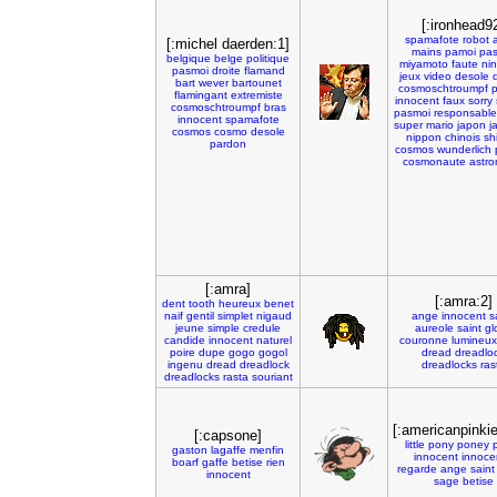
[:ironhead9
spamafote
robot
[:michel daerden:1]
mains
pamoi
pas
belgique
belge
politique
miyamoto
faute
ni
pasmoi
droite
flamand
jeux
video
desole
bart
wever
bartounet
cosmoschtroumpf
flamingant
extremiste
innocent
faux
sorry
cosmoschtroumpf
bras
pasmoi
responsable
innocent
spamafote
super
mario
japon
j
cosmos
cosmo
desole
nippon
chinois
sh
pardon
cosmos
wunderlich
cosmonaute
astro
[:amra]
[:amra:2]
dent
tooth
heureux
benet
naif
gentil
simplet
nigaud
ange
innocent
s
jeune
simple
credule
aureole
saint
gl
candide
innocent
naturel
couronne
lumineux
poire
dupe
gogo
gogol
dread
dreadlo
ingenu
dread
dreadlock
dreadlocks
ras
dreadlocks
rasta
souriant
[:americanpinkie
[:capsone]
little
pony
poney
p
gaston
lagaffe
menfin
innocent
innoce
boarf
gaffe
betise
rien
regarde
ange
saint
innocent
sage
betise