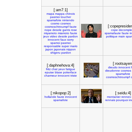
[:am7:1]
mapa
mappa
chinois
pasmoi
toucher
spamafote
nintendo
cosmo
cosmos
[:copepresiden
cosmoschtroumpf
faute
nope
desole
gants
rose
cope
decomple
miyamoto
miamoto
faute
spamafaute
faute
i
jeux
video
desole
pardon
politique
main
spa
innocent
faux
sorry
spamoi
pasmoi
responsable
super
mario
japon
japonais
nippon
shigeru
pardon
[:rootsayen
[:daphnehova:4]
dieudo
innocent
fritz
chat
yeux
fatigue
dieudonne
cosmos
epuise
blase
pokerface
spamafote
charmeur
innocent
triste
cosmoschtroumpf
[:nikopop:2]
[:seidu:4]
hollande
faute
innocent
montanier
rennes
spamafote
rennais
pourquoi
in