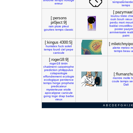
smoove
temps
horloge
tempsdemerde
erreur
temps
[:pazymaar
toutou
triste
chi
[:persons
ouin
bouh
vieux
pr0ject:9]
perdu
mort
mouri
baidai
croustillou
rain
pluie
pleut
poster
pazym
gouttes
temps
classic
anniversaire
real
paint
[:kingus 4300:5]
[:mlietchnyipo
humidex
fuck
soleil
alerte
meteo
m
temps
lourd
ciel
pepe
temps
beau
a
canicule
[:roger18:9]
roger18
tintin
chatiment
catastrophe
prediction
philippulus
colapsologie
[:flumanzhu
effondrement
ecologie
montre
molle
h
ecologique
penitence
coule
temps
se
temps
herge
prophete
Dali
predicateur
mysterieuse
etoile
apocalypse
canicule
gong
toge
drap
barbe
vieux
A
B
C
D
E
F
G
H
I
J
K