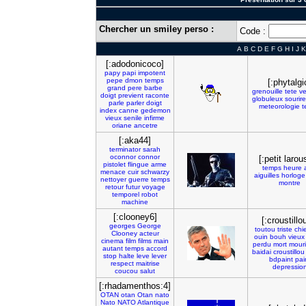
Chercher un smiley perso :
Code :
A
B
C
D
E
F
G
H
I
J
K
[:adodonicoco]
papy
papi
impotent
pepe
dmon
temps
[:phytalgi
grand
pere
barbe
grenouille
tete
ve
doigt
previent
raconte
globuleux
sourire
parle
parler
doigt
meteorologie
t
index
canne
gedemon
vieux
senile
infirme
oriane
ancetre
[:aka44]
terminator
sarah
oconnor
connor
[:petit larou
pistolet
flingue
arme
temps
heure
menace
cuir
schwarzy
aiguilles
horloge
nettoyer
guerre
temps
montre
retour
futur
voyage
temporel
robot
machine
[:clooney6]
[:croustillo
georges
George
toutou
triste
chi
Clooney
acteur
ouin
bouh
vieux
cinema
film
films
main
perdu
mort
mouri
autant
temps
accord
baidai
croustillou
stop
halte
leve
lever
bdpaint
pai
respect
maitrise
depressio
coucou
salut
[:rhadamenthos:4]
OTAN
otan
Otan
nato
Nato
NATO
Atlantique