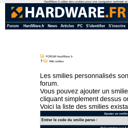
HardWare.fr utilise des cookies pour une navigation optimale et de
Forum
|
HardWare.fr
|
News
|
Articles
|
PC
|
S'identifier
|
S'inscrire
FORUM HardWare.fr
Wiki smilies
Les smilies personnalisés sont
forum.
Vous pouvez ajouter un smilie
cliquant simplement dessus ou
Voici la liste des smilies exista
Ajouter un smilie
Entrer le code du smilie perso :
Présentation sur 3