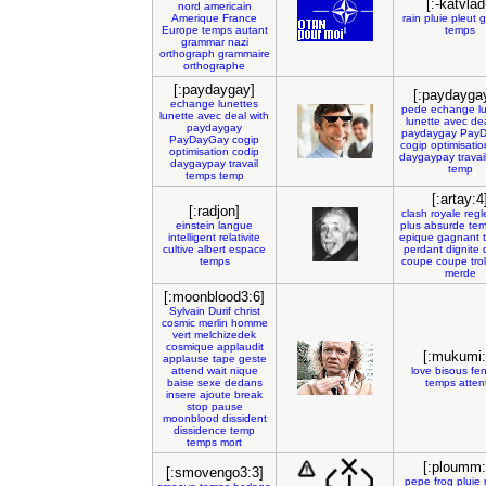
[:-katvlad
nord
americain
Amerique
France
rain
pluie
pleut
g
Europe
temps
autant
temps
grammar
nazi
orthograph
grammaire
orthographe
[:paydaygay]
[:paydayga
echange
lunettes
pede
echange
l
lunette
avec
deal
with
lunette
avec
de
paydaygay
paydaygay
PayD
PayDayGay
cogip
cogip
optimisatio
optimisation
codip
daygaypay
travai
daygaypay
travail
temp
temps
temp
[:artay:4
[:radjon]
clash
royale
regl
einstein
langue
plus
absurde
te
intelligent
relativite
epique
gagnant
cultive
albert
espace
perdant
dignite
temps
coupe
coupe
trol
merde
[:moonblood3:6]
Sylvain
Durif
christ
cosmic
merlin
homme
vert
melchizedek
cosmique
applaudit
[:mukumi:
applause
tape
geste
attend
wait
nique
love
bisous
fe
baise
sexe
dedans
temps
atten
insere
ajoute
break
stop
pause
moonblood
dissident
dissidence
temp
temps
mort
[:ploumm:
[:smovengo3:3]
pepe
frog
pluie