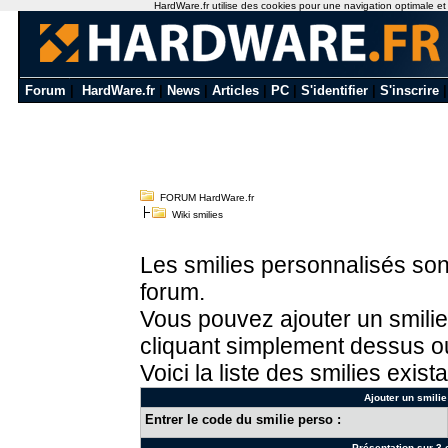
HardWare.fr utilise des cookies pour une navigation optimale et de
Forum
|
HardWare.fr
|
News
|
Articles
|
PC
|
S'identifier
|
S'inscrire
FORUM HardWare.fr
Wiki smilies
Les smilies personnalisés sont
forum.
Vous pouvez ajouter un smilie
cliquant simplement dessus ou
Voici la liste des smilies exista
Ajouter un smilie
Entrer le code du smilie perso :
Présentation sur 3