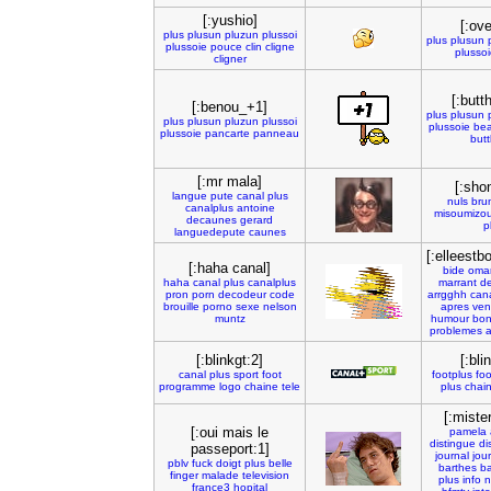
[:yushio]
[:ove
plus
plusun
pluzun
plussoi
plus
plusun
plussoie
pouce
clin
cligne
plusso
cligner
[:butt
[:benou_+1]
plus
plusun
plus
plusun
pluzun
plussoi
plussoie
bea
plussoie
pancarte
panneau
but
[:mr mala]
[:shon
langue
pute
canal
plus
nuls
bru
canalplus
antoine
misoumizo
decaunes
gerard
p
languedepute
caunes
[:elleestb
[:haha canal]
bide
oma
haha
canal
plus
canalplus
marrant
de
pron
porn
decodeur
code
arrgghh
can
brouille
porno
sexe
nelson
apres
ven
muntz
humour
bo
problemes
a
[:blinkgt:2]
[:bli
canal
plus
sport
foot
footplus
foo
programme
logo
chaine
tele
plus
chai
[:miste
[:oui mais le
pamela
distingue
di
passeport:1]
journal
jour
pblv
fuck
doigt
plus
belle
barthes
ba
finger
malade
television
plus
info
n
france3
hopital