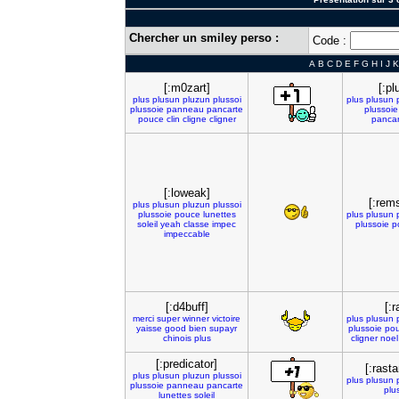
Chercher un smiley perso :
Code :
A
B
C
D
E
F
G
H
I
J
K
[:m0zart]
[:pl
plus
plusun
pluzun
plussoi
plus
plusun
plussoie
panneau
pancarte
plussoie
pouce
clin
cligne
cligner
pancar
[:loweak]
[:rem
plus
plusun
pluzun
plussoi
plussoie
pouce
lunettes
plus
plusun
soleil
yeah
classe
impec
plussoie
p
impeccable
[:d4buff]
[:r
merci
super
winner
victoire
plus
plusun
yaisse
good
bien
supayr
plussoie
po
chinois
plus
cligner
noel
[:predicator]
[:rast
plus
plusun
pluzun
plussoi
plus
plusun
plussoie
panneau
pancarte
plu
lunettes
soleil