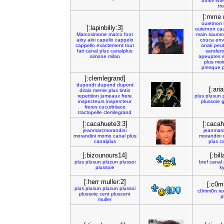
bfmtv
int
tro
[:mme 
ouietnon
[:lapinbilly:3]
ouietnon
ca
Marcosimone
marco
foot
main
saumo
aloy
aloi
capello
cappelo
couca
env
cappello
exactement
tout
anak
peut
fait
canal
plus
canalplus
sanders
simone
milan
apeupres
plus
moi
presque
[:clemlegrand]
dupondt
dupond
dupont
[:ari
dirais
meme
plus
tintin
repetition
jumeaux
frere
plus
plusun
inspecteurs
inspercteur
plussoie
freres
cucurbitace
tractopelle
clemlegrand
[:cacahuete3:3]
[:cacah
jeanmarcmorandini
jeanmarc
morandini
momo
canal
plus
morandini
canalplus
plus
c
[:bizounours14]
[:bil
plus
plusun
pluzun
plussoi
bref
canal
plussoie
k
[:herr muller:2]
[:c0m
plus
plusun
pluzun
plussoi
c0mm0n
re
plussoie
cent
pluscent
p
muller