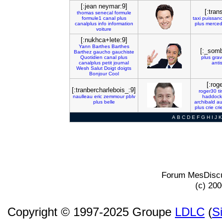
[:jean neymar:9]
[:tran
thomas
senecal
formule
formule1
canal
plus
taxi
puissan
canalplus
info
information
plus
merce
voiture
[:nukhca+lete:9]
Yann
Barthes
Barthes
[:_somb
Barthez
gaucho
gauchiste
Quotidien
canal
plus
plus
gra
canalplus
petit
journal
anti
Wesh
Salut
Doigt
doigts
Bonjour
Cool
[:rog
[:tranbercharlebois_:9]
roger30
ti
naulleau
eric
zemmour
pblv
haddock
plus
belle
archibald
au
plus
crie
cri
A
B
C
D
E
F
G
H
I
J
K
Forum MesDiscu
(c) 20
Copyright © 1997-2025 Groupe
LDLC
(
S