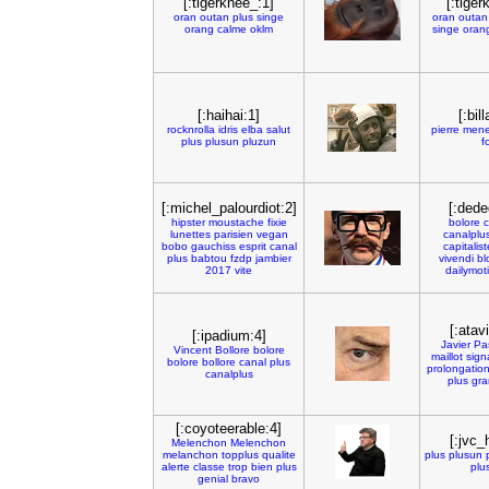
[:tigerknee_:1]
[:tiger
oran
outan
plus
singe
oran
outan
orang
calme
oklm
singe
oran
[:haihai:1]
[:bil
rocknrolla
idris
elba
salut
pierre
men
plus
plusun
pluzun
f
[:michel_palourdiot:2]
[:dede
hipster
moustache
fixie
bolore
c
lunettes
parisien
vegan
canalplu
bobo
gauchiss
esprit
canal
capitalist
plus
babtou
fzdp
jambier
vivendi
bl
2017
vite
dailymot
[:atav
[:ipadium:4]
Javier
Pa
Vincent
Bollore
bolore
maillot
sign
bolore
bollore
canal
plus
prolongatio
canalplus
plus
gra
[:coyoteerable:4]
[:jvc_
Melenchon
Melenchon
melanchon
topplus
qualite
plus
plusun
alerte
classe
trop
bien
plus
plu
genial
bravo