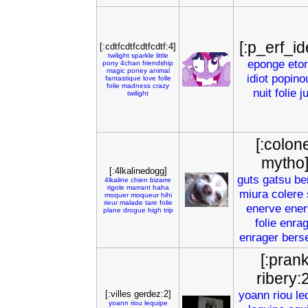
[:p_erf_id
[:cdtfcdtfcdtfcdtf:4]
twilight
sparkle
little
eponge
eto
pony
4chan
friendship
magic
poney
animal
idiot
popino
fantastique
love
folle
folie
madness
crazy
nuit
folie
j
twilight
[:colone
mytho
[:4lkalinedogg]
guts
gatsu
be
4lkaline
chien
bizarre
rigole
marrant
haha
miura
colere
moquer
moqueur
hihi
rieur
malade
tare
folie
enerve
ener
plane
drogue
high
trip
folie
enra
enrager
bers
[:pran
ribery:2
yoann
riou
le
[:villes gerdez:2]
yoann
riou
lequipe