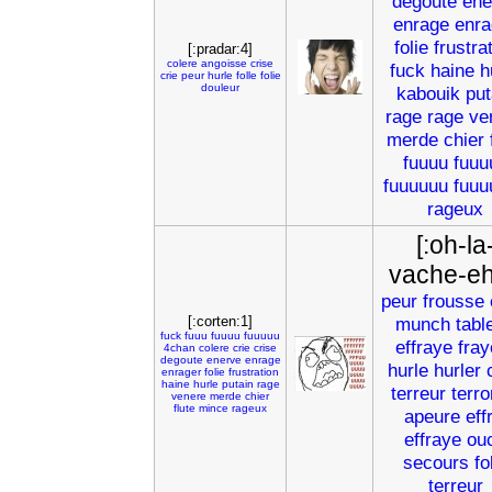
degoute
ene
enrage
enra
folie
frustra
[:pradar:4]
colere
angoisse
crise
fuck
haine
h
crie
peur
hurle
folle
folie
douleur
kabouik
put
rage
rage
ve
merde
chier
fuuuu
fuuu
fuuuuuu
fuuu
rageux
[:oh-la
vache-eh
peur
frousse
[:corten:1]
munch
tabl
fuck
fuuu
fuuuu
fuuuuu
effraye
fray
4chan
colere
crie
crise
degoute
enerve
enrage
hurle
hurler
enrager
folie
frustration
haine
hurle
putain
rage
terreur
terro
venere
merde
chier
flute
mince
rageux
apeure
eff
effraye
ou
secours
fo
terreur