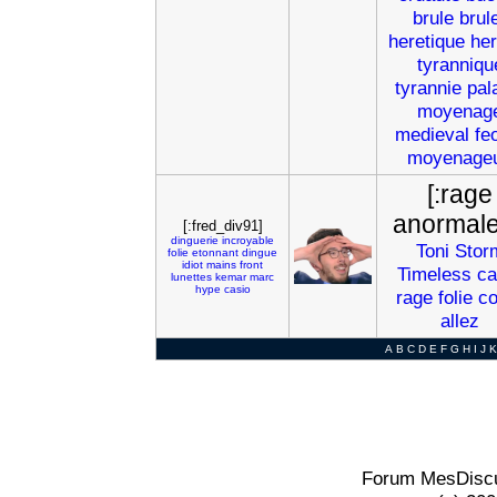
brule
brul
heretique
her
tyranniqu
tyrannie
pal
moyenag
medieval
fe
moyenage
[:rage
anormale
[:fred_div91]
dinguerie
incroyable
Toni
Stor
folie
etonnant
dingue
idiot
mains
front
Timeless
ca
lunettes
kemar
marc
hype
casio
rage
folie
c
allez
A
B
C
D
E
F
G
H
I
J
K
Forum MesDiscu