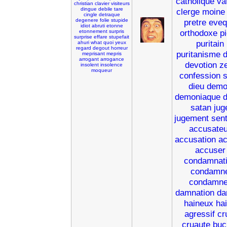
catholique
va
christian
clavier
visiteurs
dingue
debile
tare
clerge
moine
cingle
detraque
degenere
folie
stupide
pretre
eveq
idiot
abruti
etonne
orthodoxe
p
etonnement
surpris
surprise
effare
stupefait
puritain
ahuri
what
quoi
yeux
regard
degout
horreur
puritanisme
meprisant
mepris
arrogant
arrogance
devotion
z
insolent
insolence
moqueur
confession
s
dieu
demo
demoniaque
d
satan
jug
jugement
sen
accusateu
accusation
a
accuser
condamnat
condamn
condamne
damnation
da
haineux
ha
agressif
cr
cruaute
buc