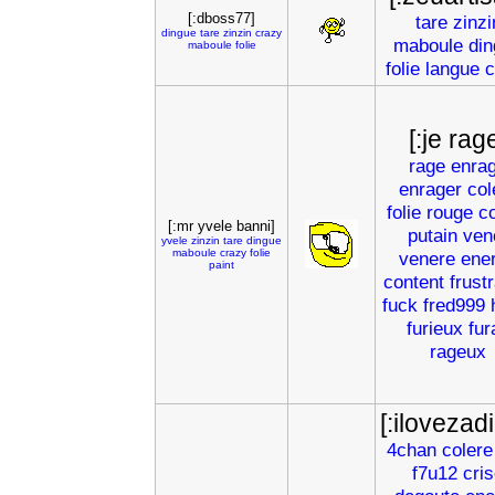
[:dboss77]
tare
zinzi
dingue
tare
zinzin
crazy
maboule
di
maboule
folie
folie
langue
c
[:je rag
rage
enra
enrager
col
folie
rouge
c
[:mr yvele banni]
putain
ven
yvele
zinzin
tare
dingue
maboule
crazy
folie
venere
ene
paint
content
frustr
fuck
fred999
furieux
fur
rageux
[:ilovezadi
4chan
colere
f7u12
cri