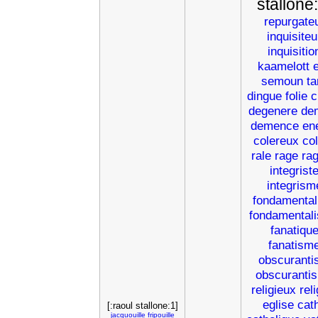
stallone:
repurgate
inquisiteu
inquisitio
kaamelott
e
semoun
ta
dingue
folie
c
degenere
de
demence
en
colereux
co
rale
rage
ra
integrist
integrism
fondamental
fondamental
fanatiqu
fanatism
obscuranti
obscuranti
religieux
rel
eglise
cat
[:raoul stallone:1]
jacquouille
fripouille