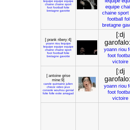
lequipe
equ
lequipe
equipe
equipe
chaine
chaine
sport
equipe
cha
foot
football
folie
bretagne
gavotte
chaine
sport
football
fol
bretagne
gav
[:dj
[:prank ribery:4]
garofalo
yoann
riou
lequipe
lequipe
equipe
equipe
yoann
riou
f
chaine
chaine
sport
foot
football
folie
foot
footba
bretagne
gavotte
victoire
[:dj
[:antoine grise
garofalo
mine:9]
carole
quintaine
julien
yoann
riou
f
chieze
video
jeux
console
wouhou
genial
foot
footba
folie
folle
exite
amagad
victoire