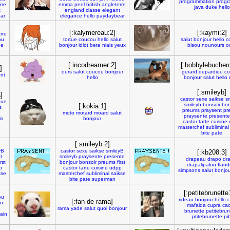
programmation
prog
rre
emma
peel
british
angleterre
java
duke
hello
t
england
classe
elegant
ar
elegance
hello
paydaybear
[:kalymereau:2]
[:kaymi:2]
rre
ou
tortue
coucou
hello
salut
salut
bonjour
hello
c
ue
bonjour
idiot
bete
niais
yeux
bisou
nounours
o
[:incodreamer:2]
[:bobbylebucher
]
ours
salut
coucou
bonjour
gerard
depardieu
c
nt
hello
bonjour
salut
hello
[:smileyb]
]
castor
sexe
saikse
s
que
smileyb
bonsoir
bon
[:kokia:1]
s
preums
praysent
pr
moto
motard
moard
salut
praysente
presente
is
bonjour
castor
tarte
cuisine
masterchef
subliminal
bite
pate
[:smileyb:2]
yB
castor
sexe
saikse
smileyB
[:kb208:3]
t
smileyb
praysente
presente
drapeau
drapo
dr
irst
bonjour
bonsoir
preums
first
drapalipalou
fland
p
castor
tarte
cuisine
udpp
simpsons
salut
bonjou
kse
masterchef
subliminal
saikse
bite
pate
superman
[:petitebrunette
ou
rideau
bonjour
hello
[:fan de rama]
in
mafalda
cupra
ca
rama
yade
salut
quoi
bonjour
brunette
petitebrun
ain
ptitebrunette
pib