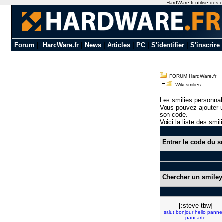
HardWare.fr utilise des c
Forum
|
HardWare.fr
|
News
|
Articles
|
PC
|
S'identifier
|
S'inscrire
FORUM HardWare.fr
Wiki smilies
Les smilies personnal
Vous pouvez ajouter u
son code.
Voici la liste des smil
Entrer le code du s
Chercher un smiley
[:steve-tbw]
salut
bonjour
hello
panne
pancarte