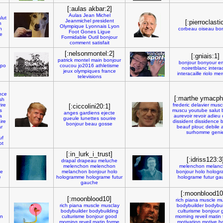
[:aulas akbar:2]
Aulas
Jean
Michel
lut
Jeanmichel
president
[:pierroclasti
n
Olympique
Lyonnais
Lyon
h
corbeau
oiseau
bon
Foot
Gones
Ligue
e
Formidable
Outil
bonjour
comment
satisfait
[:nelsonmontel:2]
[:gniais:1]
patrick
montel
main
bonjour
bonjour
bonyour
e
apo
coucou
jo2016
athletisme
noiretblanc
interac
jeux
olympiques
france
interacaille
riolo
mer
televisions
nce
[:marthe ymacphl
sh
ire
frederic
delavier
muscu
[:ciccolini20:1]
s
muscu
youtube
salut
anges
gardiens
ejecte
a
aurevoir
revoir
adieu
gueule
lunettes
sourire
ire
dissident
dissidence
bonjour
beau
gosse
ar
beauf
plouc
debile
surhomme
geni
uf
ot
[:in_lurk_i_trust]
[:idriss123:3
drapal
drapeau
meluche
melenchon
melenchon
melenchon
melanc
e
melanchon
bonjour
holo
bonjour
holo
holog
e
hologramme
holograme
futur
holograme
futur
ga
gauche
[:moonblood10
[:moonblood10]
rich
piana
muscle
mu
rich
piana
muscle
musclay
bodybuilder
bodybui
bodybuilder
bodybuilding
culturisme
bonjour
on
culturisme
bonjour
good
morning
reveil
matin
morning
reveil
matin
forme
motivation
motive
b