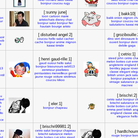
bonjour
coucou
rugy
coucou
bonjour
cupra
[:sunny june]
[:bakk10]
toon
cartoon
marie
on
bakk
onion
oignon
ch
aristochats
disney
chat
ur
bonjour
coucou
ne
bonjour
salut
bonjour
fier
salutations
kawai
mi
hautain
bourge
aristo
[:disturbed angel:2]
[:grozibouille:
oir
coucou
hello
salut
cacher
dino
vert
dinosaure
b
oob
cache
bonjour
anime
mignon
ouvert
bonjour
dent
s
kawai
timide
debile
gaga
[:cetrio:1]
steed
john
cetrio
ch
[:henri gaud-rille:1]
melon
bottes
cuir
em
gaud
ouioui
hello
salut
angleterre
england
bonjour
bisounours
seb613
13
bentley
jaguar
rover
zemmour
pixelistes
classe
elegant
eleg
pentaxistes
merveilleux
gentil
ntil
british
union
jack
salu
jaune
rouge
voiture
sirolimus
bonjour
parapluie
coucou
kikoo
vintage
salutance
p
macnee
[:brischri:2]
au
eel
cetrio
salut
bonjour
c
sh
brischri
salutance
m
[:eler:1]
s
botte
bottes
cuir
john
bonjour
chapeau
e
emma
peel
british
ang
llo
england
classe
ele
elegance
hello
nce
[:brischri99981:2]
eau
cetrio
salut
bonjour
chapeau
[:hardtchoum
n
brischri
salutance
melon
rouge
bonjour
bon
ed
botte
bottes
cuir
john
steed