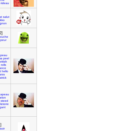
rideau
at
salut
kko
gnon
2]
ouche
peur
apeau
ma
peel
british
rolls
ance
t
hello
retro
atrick
hapeau
elon
steed
leterre
gant
]
soir