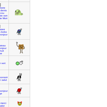
]
bete
dents
ucou
re
vert
ie
Mort
]
ssee
s
bobo
bonjour
ateau
onjour
nuit
se
r
vert
bonsoir
n
salut
bonjour
ge
merci
salut