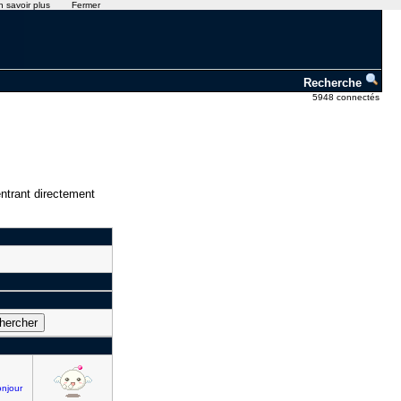
n savoir plus
Fermer
Recherche
5948 connectés
ntrant directement
njour