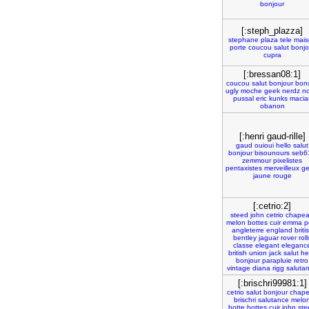
bonjour
[:steph_plazza]
stephane
plaza
tele
mais
porte
coucou
salut
bonjo
cupra
[:bressan08:1]
coucou
salut
bonjour
bons
ugly
moche
geek
nerdz
n
pussal
eric
kunks
macia
obanon
[:henri gaud-rille]
gaud
ouioui
hello
salut
bonjour
bisounours
seb6
zemmour
pixelistes
pentaxistes
merveilleux
ge
jaune
rouge
[:cetrio:2]
steed
john
cetrio
chape
melon
bottes
cuir
emma
p
angleterre
england
briti
bentley
jaguar
rover
roll
classe
elegant
eleganc
british
union
jack
salut
he
bonjour
parapluie
retro
vintage
diana
rigg
saluta
[:brischri99981:1]
cetrio
salut
bonjour
chap
brischri
salutance
melo
botte
bottes
cuir
john
ste