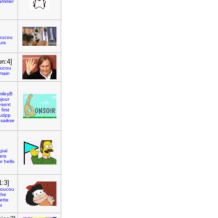
rammer
oucou
urs
on:4]
oucou
main
mileyB
jour
esent
first
udpp
saikse
apal
ers
r
hello
1:3]
coucou
che
ette
i