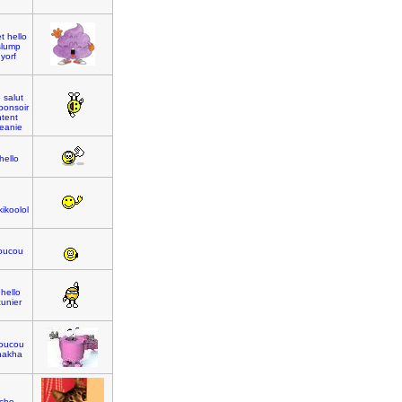
et
hello
slump
yorf
e
salut
bonsoir
tent
eanie
hello
kikoolol
oucou
hello
unier
oucou
hakha
che