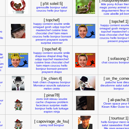
[:multiponeyledern
[:p'tit soleil:5]
little
pony
4chan
frie
grenouille
bonjour
salut
magic
poney
animal
c
coucou
hello
jour
bjour
deguisement
fleur
m
cute
abeille
joli
bon
[:topchef]
[:topchef:1]
happy
content
sourire
smile
happy
content
sourir
omagad
gosh
udpp
topchef
omagad
gosh
moigno
masterchef
cuisine
bras
vo
topchef
masterchef
c
chocolat
chef
faim
miam
bras
chocolat
chef
fai
coucou
hello
bonjour
bonsoir
llo
coucou
hello
bonjour
present
praysent
surpris
present
praysen
surprise
etonner
[:topchef:4]
happy
content
sourire
smile
ile
drapeau
drapal
drap
flag
hef
[:sofasong:2
udpp
topchef
masterchef
s
cuisine
bras
chocolat
chef
chat
coucou
bonjour
aim
faim
miam
coucou
hello
ur
bonjour
bonsoir
present
t
praysent
drapo
[:le_chien:4]
[:on_the_corner
ur
hish
chien
chapeau
bonjour
paluche
luxe
die
e
Monsieur
sourcils
salutance
dieudonne
salut
salu
melon
cetrio
bonjour
[:pinar78]
zorro
troll
rideau
sourire
[:ali-pacha:3
our
cache
chapeau
problem
r
Clown
space
peur
facecieux
surprise
malin
Klown
Killer
Outer
bo
bonjour
hello
lurk
lurkage
espion
ninja
[:tourtour:1]
[:capovirage_de_fou]
e
hello
bonjour
merci
r
ur
carrey
troll
bonjour
salut
sawasdee
thai
fille
siam
remercie