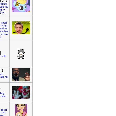
ier:3]
ndship
ostume
ignon
jour
e
smile
n
udpp
uisine
m
miam
bonsoir
t
]
hello
:1]
udo
tations
]
King
njour
espect
lande
ment