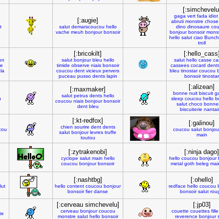
[:simchevelu
gaga
vert
fada
idiot
[:augie]
abruti
monstre
chose
t
salut
demarscoucou
hello
dino
dinosaure
co
vache
meuh
bonjour
bonsoir
bonjour
bonsoir
monst
hello
salut
ciao
Bunch
troll
[:bricokilt]
[:hello_cass
on
salut
bonjour
bleu
hello
salut
hello
casse
ca
ie
timide
observe
niais
bonsoir
cassees
cocard
dent
la
coucou
dent
vicieux
pervers
bleu
tinostar
coucou
puceau
pusso
dents
lapin
bonsoir
tinostar
[:alizean]
[:maxmaker]
bonne
nuit
biscuit
g
salut
petrus
dents
hello
u
sleep
coucou
hello
b
coucou
niais
bonjour
bonsoir
salut
choco
bonne
dent
bleu
biscuiterie
nantai
[:kt-redfox]
[:galinou]
chien
sourire
dent
dents
cou
coucou
salut
bonjou
salut
bonjour
levres
truffe
main
toutou
[:zytrakenobi]
[:ninja dago]
cyclope
salut
main
hello
hello
coucou
bonjour
coucou
bonjour
bonsoir
metal
goth
beleg
mai
[:nashtbg]
[:ohello]
lut
hello
content
coucou
bonjour
redface
hello
coucou
bonsoir
fier
danse
bonsoir
salut
rou
[:cerveau simchevelu]
[:jp03]
cerveau
bonjour
coucou
couette
couettes
fille
ste
monstre
salut
hello
bonsoir
reverence
bonjour