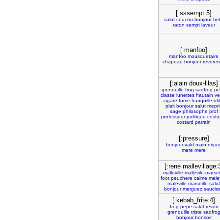
[:sssempt:5]
salut
coucou
bonjour
hel
raton
sempt
laveur
[:manfoo]
manfoo
mousquetaire
chapeau
bonjour
revere
[:alain doux-lilas]
grenouille
frog
sadfrog
pe
classe
lunettes
hautain
ve
cigare
fume
tranquille
ok
plait
bonjour
salut
mepri
sage
philosophe
prof
professeur
politique
cost
costard
parrain
[:pressure]
bonjour
vald
main
nique
mere
mere
[:rene mallevillage:
malleville
mallevile
marsei
foot
peuchere
calme
male
maleville
marseille
salut
bonjour
merguez
saucis
[:kebab_frite:4]
frog
pepe
salut
revoir
grenouille
triste
sadfro
bonjour
bonsoir