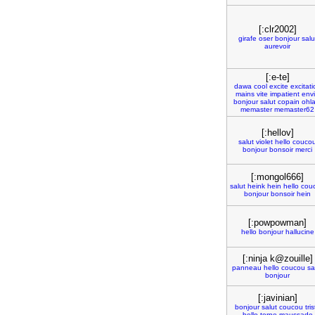
[:clr2002]
girafe
oser
bonjour
salu
aurevoir
[:e-te]
dawa
cool
excite
excitati
mains
vite
impatient
env
bonjour
salut
copain
ohla
memaster
memaster62
[:hellov]
salut
violet
hello
couco
bonjour
bonsoir
merci
[:mongol666]
salut
heink
hein
hello
cou
bonjour
bonsoir
hein
[:powpowman]
hello
bonjour
hallucine
[:ninja k@zouille]
panneau
hello
coucou
sa
bonjour
[:javinian]
bonjour
salut
coucou
tri
hello
terne
maussade