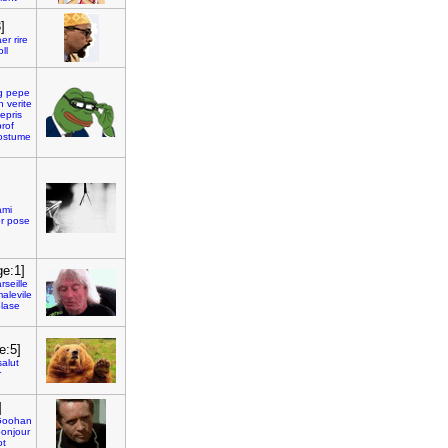
]
er
rire
oll
g
pepe
n
verite
epris
rof
ostume
]
ami
r
pose
ge:1]
rseille
alevile
lase
e:5]
salut
r
]
oohan
onjour
ot