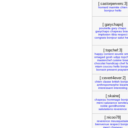
[:castorpervers:3]
homard
marmite
chien
bonjour
hello
[:garychapo]
poutrella
gary
chapo
garychapo
chapeau
bra
implosion
tibia
respect
congrats
bonjour
salut
he
[:topchef:3]
happy
content
sourire
sm
omagad
gosh
udpp
topc
masterchef
cuisine
bra
chocolat
handicap
chef
f
miam
coucou
hello
bonjo
bonsoir
present
praysen
[:cevert4ever:2]
chien
classe
british
bonjo
anthropomorphe
bizarr
interessant
interesting
[:skaine]
chapeau
hommage
bonj
merci
salutance
serviteu
noble
gentilhomme
salutations
reverence
[:nicoo78]
reverence
mousquetair
bienvenue
respect
bonjo
merci
chapeau