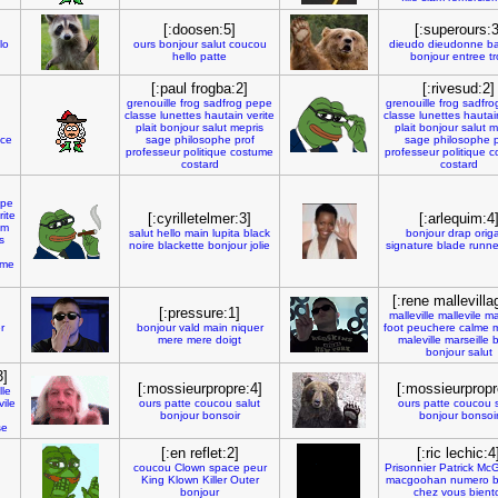
[:doosen:5]
[:superours:3
lo
ours
bonjour
salut
coucou
dieudo
dieudonne
ba
hello
patte
bonjour
entree
tr
[:paul frogba:2]
[:rivesud:2]
grenouille
frog
sadfrog
pepe
grenouille
frog
sadfro
classe
lunettes
hautain
verite
classe
lunettes
hautai
plait
bonjour
salut
mepris
plait
bonjour
salut
m
nce
sage
philosophe
prof
sage
philosophe
p
professeur
politique
costume
professeur
politique
c
costard
costard
pe
rite
[:cyrilletelmer:3]
[:arlequim:4
lm
salut
hello
main
lupita
black
bonjour
drap
orig
s
noire
blackette
bonjour
jolie
signature
blade
runne
ume
[:rene mallevilla
[:pressure:1]
malleville
mallevile
ma
r
bonjour
vald
main
niquer
foot
peuchere
calme
m
mere
mere
doigt
maleville
marseille
b
bonjour
salut
3]
[:mossieurpropre:4]
[:mossieurpropr
lle
vile
ours
patte
coucou
salut
ours
patte
coucou
bonjour
bonsoir
bonjour
bonsoi
se
[:en reflet:2]
[:ric lechic:4
coucou
Clown
space
peur
Prisonnier
Patrick
McG
g
King
Klown
Killer
Outer
macgoohan
numero
b
bonjour
chez
vous
bient