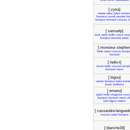
[:zytra]
dawa
salut
zytra
conten
heureux
sourit
sourire
he
bonjour
bonsoir
coucou
c
[:samuelp]
love
salut
hello
coeur
cou
bonjour
bonsoir
salut
[:monsieur stephen
hello
salut
coucou
bonjo
bonsoir
[:hello-t]
revoir
triste
coucou
bonjo
bonsoir
merci
[:bigou]
vache
bonjour
salut
pres
jouer
tambour
[:emanu]
salut
hello
chapeau
couc
bonjour
bonsoir
merci
cl
oeil
cligne
melon
[:cassandra-langued
coucou
salut
bonjour
[:blanche34]