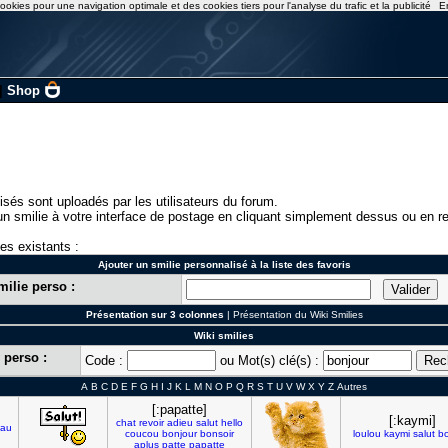
ookies pour une navigation optimale et des cookies tiers pour l'analyse du trafic et la publicité
E
|
Shop
isés sont uploadés par les utilisateurs du forum.
n smilie à votre interface de postage en cliquant simplement dessus ou en re
ies existants :
Ajouter un smilie personnalisé à la liste des favoris
milie perso :
Présentation sur 3 colonnes
|
Présentation du Wiki Smilies
Wiki smilies
 perso :
Code :
ou Mot(s) clé(s) :
A
B
C
D
E
F
G
H
I
J
K
L
M
N
O
P
Q
R
S
T
U
V
W
X
Y
Z
Autres
[:papatte]
[:kaymi]
chat
revoir
adieu
salut
hello
au
coucou
bonjour
bonsoir
loulou
kaymi
salut
bo
aplus
patte
papatte