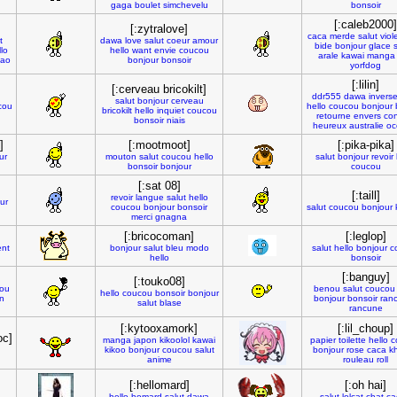
gaga
boulet
simchevelu
bonsoir
[:caleb2000]
[:zytralove]
caca
merde
salut
viol
t
dawa
love
salut
coeur
amour
bide
bonjour
glace
llo
hello
want
envie
coucou
arale
kawai
manga
iao
bonjour
bonsoir
yorfdog
[:lilin]
[:cerveau bricokilt]
ddr555
dawa
invers
salut
bonjour
cerveau
cou
hello
coucou
bonjour
bricokilt
hello
inquiet
coucou
retourne
envers
con
bonsoir
niais
heureux
australie
oc
]
[:mootmoot]
[:pika-pika]
ur
mouton
salut
coucou
hello
salut
bonjour
revoir
bonsoir
bonjour
coucou
[:sat 08]
[:taill]
revoir
langue
salut
hello
ur
coucou
bonjour
bonsoir
salut
coucou
bonjour
merci
gnagna
[:bricocoman]
[:leglop]
ent
bonjour
salut
bleu
modo
salut
hello
bonjour
c
hello
bonsoir
[:banguy]
[:touko08]
ou
benou
salut
coucou
hello
coucou
bonsoir
bonjour
in
bonjour
bonsoir
ranc
salut
blase
rancune
[:kytooxamork]
[:lil_choup]
oc]
manga
japon
kikoolol
kawai
papier
toilette
hello
c
kikoo
bonjour
coucou
salut
bonjour
rose
caca
k
anime
rouleau
roll
[:hellomard]
[:oh hai]
hello
homard
salut
dawa
salut
lolcat
chat
ca