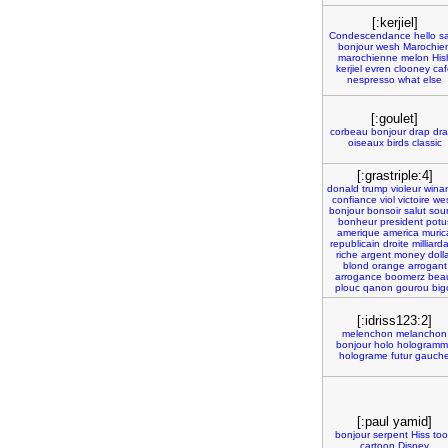
[:kerjiel]
Condescendance
hello
sa
bonjour
wesh
Marochie
marochienne
melon
His
kerjiel
evren
clooney
caf
nespresso
what
else
[:goulet]
corbeau
bonjour
drap
dr
oiseaux
birds
classic
[:grastriple:4]
donald
trump
violeur
wina
confiance
viol
victoire
we
bonjour
bonsoir
salut
sour
bonheur
president
potu
amerique
america
muric
republicain
droite
milliarda
riche
argent
money
doll
blond
orange
arrogant
arrogance
boomerz
bea
plouc
qanon
gourou
big
[:idriss123:2]
melenchon
melanchon
bonjour
holo
hologramm
holograme
futur
gauch
[:paul yamid]
bonjour
serpent
Hiss
to
cartoon
Disney