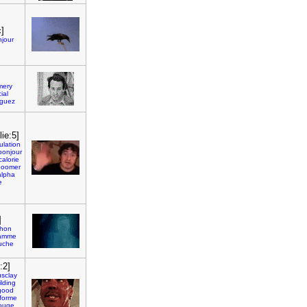
c]
jour
mery
ial
guez
ie:5]
lation
bonjour
calorie
boomer
alpha
e
]
hon
ramme
uche
:2]
sclay
lding
good
forme
ouge