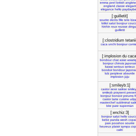
emma
peel
british
anglete
england
classe
elegan
elegance
hello
paydaybe
[:guilletit]
sourire
dents
fille
tete
biza
lolilol
salut
bonjour
couc
hinhin
roux
rousse
ding
guilletit
[:clostridium tetanii
caca
unchi
bonjour
conte
[:implosion du caca
bondour
chat
asiat
asiati
bonjour
chinois
japonai
kawai
serious
serieux
bondoir
bondour
japona
lulz
perplexe
absurde
implosion
juju
[:smileyb:1]
castor
sexe
saikse
smile
smileyb
praysent
presen
bonjour
bonsoir
preums
f
castor
tarte
cuisine
udp
masterchef
subliminal
sai
bite
pate
superman
[:enchiz:3]
bonjour
salut
hello
couc
bebe
panda
wesh
copa
paix
pooshoo
sourire
heureux
plaisir
sympa
cop
calin