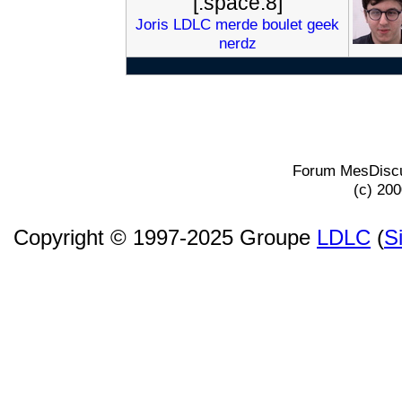
[:space:8]
Joris
LDLC
merde
boulet
geek
nerdz
Forum MesDiscu
(c) 20
Copyright © 1997-2025 Groupe
LDLC
(
S