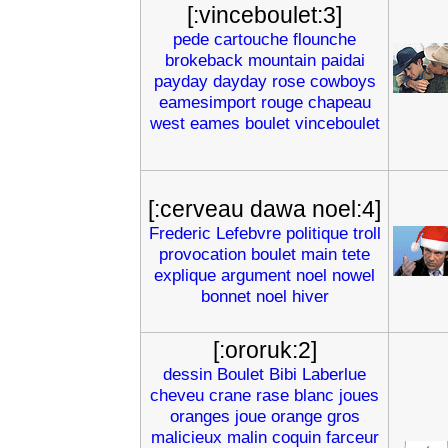
[:vinceboulet:3]
pede
cartouche
flounche
brokeback
mountain
paidai
payday
dayday
rose
cowboys
eamesimport
rouge
chapeau
west
eames
boulet
vinceboulet
[:cerveau dawa noel:4]
Frederic
Lefebvre
politique
troll
provocation
boulet
main
tete
explique
argument
noel
nowel
bonnet
noel
hiver
[:ororuk:2]
dessin
Boulet
Bibi
Laberlue
cheveu
crane
rase
blanc
joues
oranges
joue
orange
gros
malicieux
malin
coquin
farceur