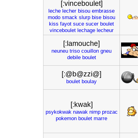
[:vinceboulet]
leche
lecher
bisou
embrasse
modo
smack
slurp
bise
bisou
kiss
fayot
suce
sucer
boulet
vinceboulet
lechage
lecheur
[:lamouche]
neuneu
triso
couillon
gneu
debile
boulet
[:@b@zzi@]
boulet
boulay
[:kwak]
psykokwak
nawak
nimp
prozac
pokemon
boulet
marre