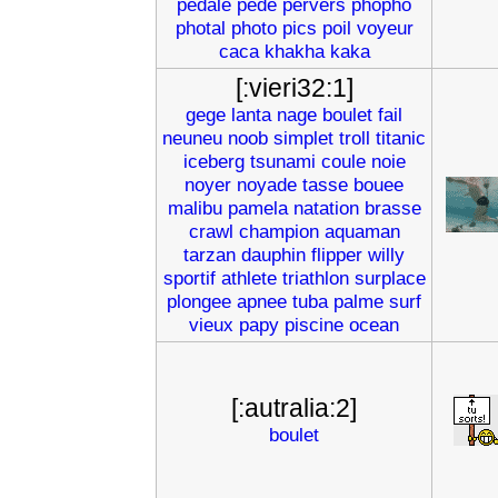
pedale
pede
pervers
phopho
photal
photo
pics
poil
voyeur
caca
khakha
kaka
[:vieri32:1]
gege
lanta
nage
boulet
fail
neuneu
noob
simplet
troll
titanic
iceberg
tsunami
coule
noie
noyer
noyade
tasse
bouee
malibu
pamela
natation
brasse
crawl
champion
aquaman
tarzan
dauphin
flipper
willy
sportif
athlete
triathlon
surplace
plongee
apnee
tuba
palme
surf
vieux
papy
piscine
ocean
[:autralia:2]
boulet