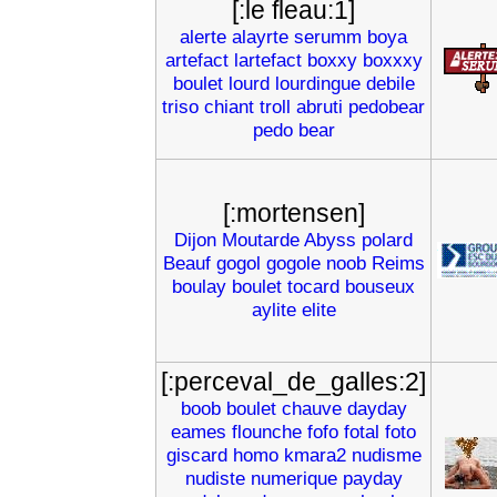
[:le fleau:1]
alerte
alayrte
serumm
boya
artefact
lartefact
boxxy
boxxxy
boulet
lourd
lourdingue
debile
triso
chiant
troll
abruti
pedobear
pedo
bear
[:mortensen]
Dijon
Moutarde
Abyss
polard
Beauf
gogol
gogole
noob
Reims
boulay
boulet
tocard
bouseux
aylite
elite
[:perceval_de_galles:2]
boob
boulet
chauve
dayday
eames
flounche
fofo
fotal
foto
giscard
homo
kmara2
nudisme
nudiste
numerique
payday