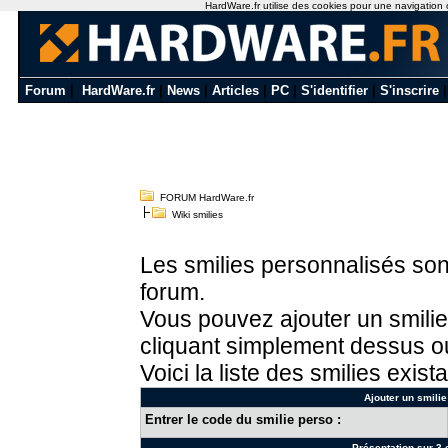
HardWare.fr utilise des cookies pour une navigation op
Forum
|
HardWare.fr
|
News
|
Articles
|
PC
|
S'identifier
|
S'inscrire
FORUM HardWare.fr
Wiki smilies
Les smilies personnalisés sont
forum.
Vous pouvez ajouter un smilie
cliquant simplement dessus ou
Voici la liste des smilies exista
Ajouter un smilie
Entrer le code du smilie perso :
Présentation sur 3