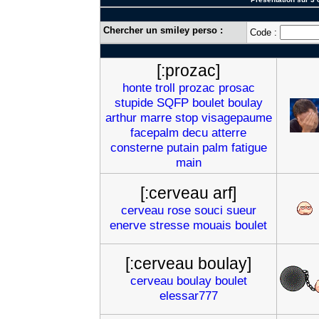
Chercher un smiley perso :
Code :
[:prozac]
honte
troll
prozac
prosac
stupide
SQFP
boulet
boulay
arthur
marre
stop
visagepaume
facepalm
decu
atterre
consterne
putain
palm
fatigue
main
[:cerveau arf]
cerveau
rose
souci
sueur
enerve
stresse
mouais
boulet
[:cerveau boulay]
cerveau
boulay
boulet
elessar777