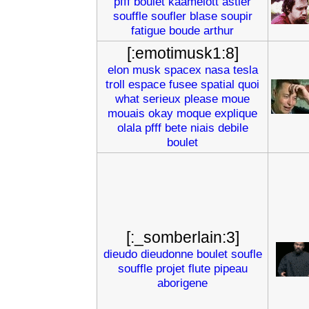
pfff
boulet
kaamelott
astier
souffle
soufler
blase
soupir
fatigue
boude
arthur
[:emotimusk1:8]
elon
musk
spacex
nasa
tesla
troll
espace
fusee
spatial
quoi
what
serieux
please
moue
mouais
okay
moque
explique
olala
pfff
bete
niais
debile
boulet
[:_somberlain:3]
dieudo
dieudonne
boulet
soufle
souffle
projet
flute
pipeau
aborigene