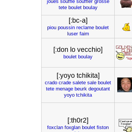
joues
souffle
souffler
grosse
tete
boulet
boulay
[:bc-a]
piou
poussin
reclame
boulet
luser
faim
[:don lo vecchio]
boulet
boulay
[:yoyo tchikita]
crado
crade
salete
sale
boulet
tete
menage
beurk
degoutant
yoyo
tchikita
[:th0r2]
foxclan
foxglan
boulet
fiston