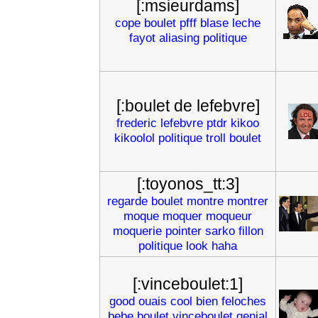
[:msieurdams]
cope
boulet
pfff
blase
leche
fayot
aliasing
politique
[:boulet de lefebvre]
frederic
lefebvre
ptdr
kikoo
kikoolol
politique
troll
boulet
[:toyonos_tt:3]
regarde
boulet
montre
montrer
moque
moquer
moqueur
moquerie
pointer
sarko
fillon
politique
look
haha
[:vinceboulet:1]
good
ouais
cool
bien
feloches
bebe
boulet
vinceboulet
genial