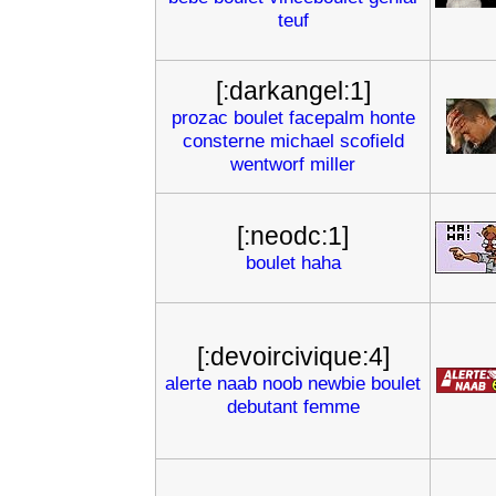
teuf
[:darkangel:1]
prozac
boulet
facepalm
honte
consterne
michael
scofield
wentworf
miller
[:neodc:1]
boulet
haha
[:devoircivique:4]
alerte
naab
noob
newbie
boulet
debutant
femme