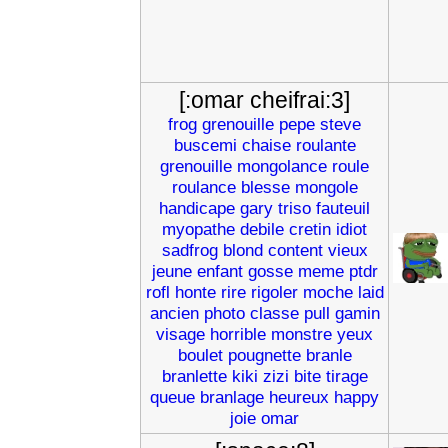
[:omar cheifrai:3]
frog
grenouille
pepe
steve
buscemi
chaise
roulante
grenouille
mongolance
roule
roulance
blesse
mongole
handicape
gary
triso
fauteuil
myopathe
debile
cretin
idiot
sadfrog
blond
content
vieux
jeune
enfant
gosse
meme
ptdr
rofl
honte
rire
rigoler
moche
laid
ancien
photo
classe
pull
gamin
visage
horrible
monstre
yeux
boulet
pougnette
branle
branlette
kiki
zizi
bite
tirage
queue
branlage
heureux
happy
joie
omar