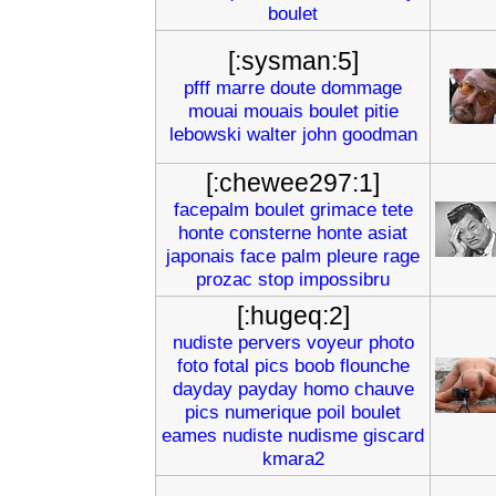
boulet
[:sysman:5]
pfff
marre
doute
dommage
mouai
mouais
boulet
pitie
lebowski
walter
john
goodman
[:chewee297:1]
facepalm
boulet
grimace
tete
honte
consterne
honte
asiat
japonais
face
palm
pleure
rage
prozac
stop
impossibru
[:hugeq:2]
nudiste
pervers
voyeur
photo
foto
fotal
pics
boob
flounche
dayday
payday
homo
chauve
pics
numerique
poil
boulet
eames
nudiste
nudisme
giscard
kmara2