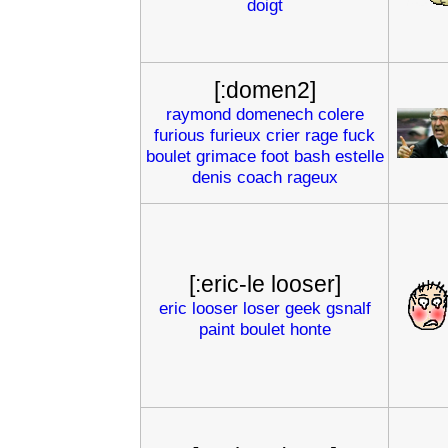
doigt
[:domen2]
raymond
domenech
colere
furious
furieux
crier
rage
fuck
boulet
grimace
foot
bash
estelle
denis
coach
rageux
[:eric-le looser]
eric
looser
loser
geek
gsnalf
paint
boulet
honte