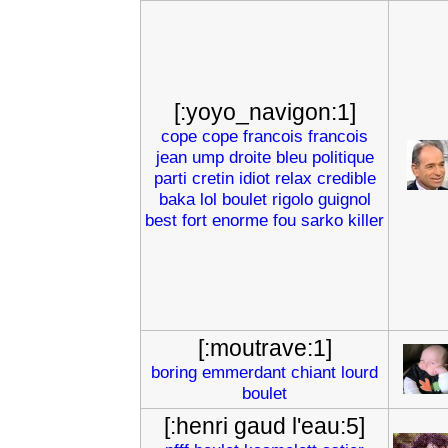
[:yoyo_navigon:1]
cope
cope
francois
francois
jean
ump
droite
bleu
politique
parti
cretin
idiot
relax
credible
baka
lol
boulet
rigolo
guignol
best
fort
enorme
fou
sarko
killer
[:moutrave:1]
boring
emmerdant
chiant
lourd
boulet
[:henri gaud l'eau:5]