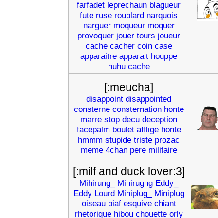
farfadet
leprechaun
blagueur
fute
ruse
roublard
narquois
narguer
moqueur
moquer
provoquer
jouer
tours
joueur
cache
cacher
coin
case
apparaitre
apparait
houppe
huhu
cache
[:meucha]
disappoint
disappointed
consterne
consternation
honte
marre
stop
decu
deception
facepalm
boulet
afflige
honte
hmmm
stupide
triste
prozac
meme
4chan
pere
militaire
[:milf and duck lover:3]
Mihirung_
Mihirugng
Eddy_
Eddy
Lourd
Miniplug_
Miniplug
oiseau
piaf
esquive
chiant
rhetorique
hibou
chouette
orly