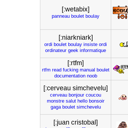
[:wetabix]
panneau
boulet
boulay
[:niarkniark]
ordi
boulet
boulay
insiste
ordi
ordinateur
geek
informatique
[:rtfm]
rtfm
read
fucking
manual
boulet
documentation
noob
[:cerveau simchevelu]
cerveau
bonjour
coucou
monstre
salut
hello
bonsoir
gaga
boulet
simchevelu
[:juan cristobal]