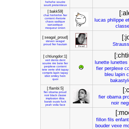
hehehe
sourire
sourit
pretentieux
[:bakk59]
[:a
chat
hinhinhin
fier
content
rhetorie
lucas
philippe
e
chaos
sadique
sarcastique
class
moqueur
onion
[:
[:seagal_proud]
steven
seagal
Straus
proud
fier
hautain
[:cht
[:chtiungdor:1]
vert
dents
dent
lunette
lunettes
sourire
rire
bete
fier
perplexe
content
fier
perplexe
co
tete
verte
shit
tapay
compris
lapin
tapay
bleu
lapin
c
idiot
smiley
hein
quoi
bakastyl
[:flambi:5]
[:
fier
obama
proud
noir
black
classe
fier
obama
pr
implosion
tibia
barak
ouais
fuck
noir
neg
yeah
voila
face
[:mo
fillon
fils
enfant
bouder
vexe
mo