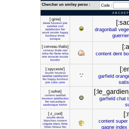
Chercher un smiley perso :
Code :
A
B
C
D
E
F
[:ginie]
[:sa
dawa
heureux
joie
satisfait
cool
dragonball
vege
satisfaction
fier
sourit
sourire
happy
guerrier
bonheur
ironie
ironique
[:
[:cerveau thalis]
cerveau
thalis
niet
content
dent
bo
refus
fier
fierte
refus
tete
tenacite
boude
bouder
[:e
[:spyceste']
sourire
heureux
garfield
orang
satisfait
satisfaction
fier
happy
bonheur
satis
joie
cube
carre
[:le_gardie
[:nofret]
content
satisfait
garfield
chat
heureux
satisfaction
fier
sarcastique
s
sardonique
hinhin
[
[:z_cool]
sourire
dents
content
super
blanches
content
colgate
blanc
frime
gagne
index
frimer
frimeur
fier