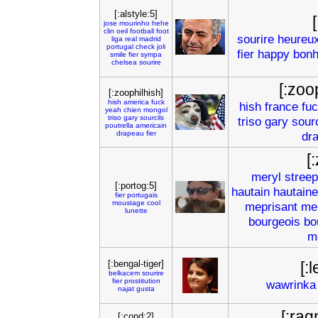
[:alstyle:5]
[
jose
mourinho
hehe
clin
oeil
football
foot
sourire
heureu
liga
real
madrid
portugal
check
joli
fier
happy
bonh
smile
fier
sympa
chelsea
sourire
[:zoo
[:zoophilhish]
hish
america
fuck
hish
france
fu
yeah
chien
mongol
triso
gary
sourcils
triso
gary
sourc
poutrella
americain
drapeau
fier
dr
[
meryl
streep
[:portog:5]
hautain
hautaine
fier
portugais
moustage
cool
meprisant
me
lunette
bourgeois
bo
m
[:bengal-tiger]
[:
belkacem
sourire
fier
prostitution
wawrinka
najat
gusta
[:rag
[:cond:2]