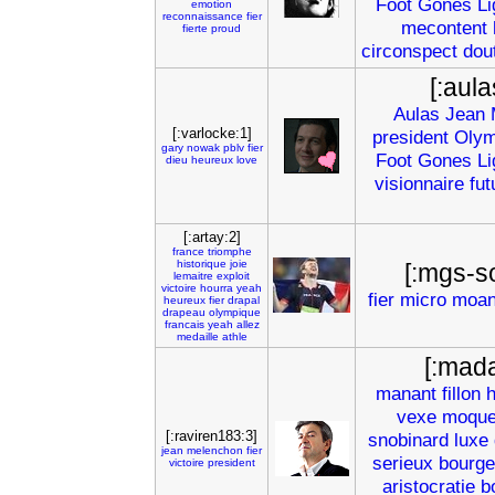
Foot
Gones
Li
emotion
reconnaissance
fier
mecontent
fierte
proud
circonspect
dou
[:aul
Aulas
Jean
[:varlocke:1]
president
Olym
gary
nowak
pblv
fier
Foot
Gones
Li
dieu
heureux
love
visionnaire
fut
[:artay:2]
france
triomphe
historique
joie
[:mgs-s
lemaitre
exploit
victoire
hourra
yeah
fier
micro
moan
heureux
fier
drapal
drapeau
olympique
francais
yeah
allez
medaille
athle
[:mad
manant
fillon
h
vexe
moque
[:raviren183:3]
snobinard
luxe
jean
melenchon
fier
serieux
bourge
victoire
president
aristocratie
b