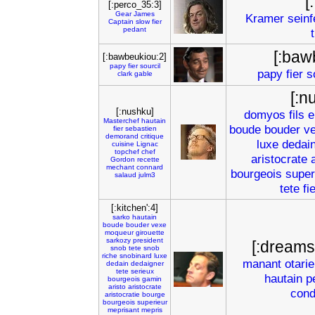
[:
[:perco_35:3]
Gear
James
Kramer
seinf
Captain
slow
fier
pedant
[:baw
[:bawbeukiou:2]
papy
fier
sourcil
papy
fier
s
clark
gable
[:n
[:nushku]
domyos
fils
e
Masterchef
hautain
boude
bouder
v
fier
sebastien
demorand
critique
luxe
dedai
cuisine
Lignac
topchef
chef
aristocrate
Gordon
recette
mechant
connard
bourgeois
super
salaud
julm3
tete
fi
[:kitchen':4]
sarko
hautain
boude
bouder
vexe
moqueur
girouette
sarkozy
president
[:dreams 
snob
tete
snob
riche
snobinard
luxe
manant
otarie
dedain
dedaigner
tete
serieux
hautain
p
bourgeois
gamin
aristo
aristocrate
cond
aristocratie
bourge
bourgeois
superieur
meprisant
mepris