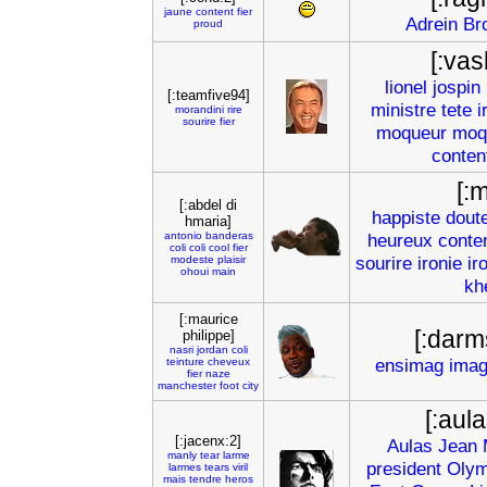
jaune
content
fier
Adrein
Br
proud
[:vas
lionel
jospin
[:teamfive94]
ministre
tete
i
morandini
rire
sourire
fier
moqueur
moq
conten
[:
[:abdel di
happiste
dout
hmaria]
antonio
banderas
heureux
conte
coli
coli
cool
fier
sourire
ironie
ir
modeste
plaisir
ohoui
main
kh
[:maurice
[:darm
philippe]
nasri
jordan
coli
ensimag
ima
teinture
cheveux
fier
naze
manchester
foot
city
[:aul
[:jacenx:2]
Aulas
Jean
manly
tear
larme
president
Olym
larmes
tears
viril
mais
tendre
heros