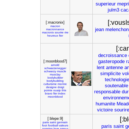
superieur
mepr
julm3
cac
[:vous
[:macronix]
macron
jean
melenchon
macronnance
macronix
sourire
rire
heureux
fier
[:ca
decroissance
gasteropode
r
[:moonblood7]
arnold
lent
antenne
a
schwarzenegger
schwarzy
muscle
simplicite
vol
musclay
bodybuilder
technologi
bodybuilding
culturisme
montre
soutenable
designe
doigt
pointe
ouaip
this
responsable
dur
bravo
fier
index
environnem
moonblood
humanite
Mead
victoire
sourir
[:b
[:blepe:9]
paris
saint
germain
paris
saint
g
foot
football
valeurs
passion
love
amour