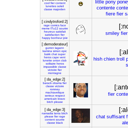
little
pony
pone
cool
fier
content
lunettes
soleil
contente
conte
classe
majorden
fiere
fier
s
[:cindytroford:2]
[:n
rage
comics
face
meme
f7u12
sourire
heureux
satisfait
smiley
fier
satisfaction
fier
happy
bonheur
joie
[:demoderateur]
gurren
lagann
[:a
kamina
simon
epic
bakk
chat
super
heros
cape
vent
hish
chien
troll
p
lunette
onion
club
solitaire
heros
s
impassible
classe
victoire
fier
montagne
[:da_edge:2]
barack
obama
fier
[:an
classe
victoire
romney
machiavelique
fier
conte
serieux
respect
americain
bravo
bitch
please
[:a
[:da_edge:3]
namadia
lanta
bitch
chat
suffisant
f
please
fier
rage
content
sourire
al
classe
black