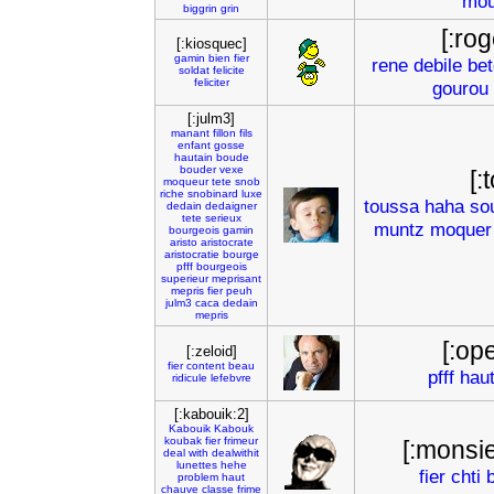
mou
biggrin
grin
[:rog
[:kiosquec]
gamin
bien
fier
rene
debile
bet
soldat
felicite
feliciter
gourou
[:julm3]
manant
fillon
fils
enfant
gosse
hautain
boude
bouder
vexe
[:
moqueur
tete
snob
riche
snobinard
luxe
toussa
haha
so
dedain
dedaigner
tete
serieux
muntz
moquer
bourgeois
gamin
aristo
aristocrate
aristocratie
bourge
pfff
bourgeois
superieur
meprisant
mepris
fier
peuh
julm3
caca
dedain
mepris
[:op
[:zeloid]
fier
content
beau
pfff
haut
ridicule
lefebvre
[:kabouik:2]
Kabouik
Kabouk
koubak
fier
frimeur
[:monsi
deal
with
dealwithit
lunettes
hehe
fier
chti
problem
haut
chauve
classe
frime