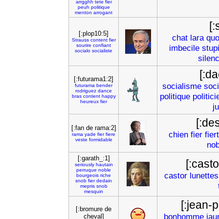
arrgghh
tete
fier
peuh
politique
menton
arrogant
[:
[:plop10:5]
chat
lara
quo
Strauss
content
fier
sourire
confiant
imbecile
stup
socialo
socialiste
silen
[:d
[:futurama1:2]
socialisme
soci
futurama
bender
rodriguez
dance
politique
politici
bras
content
happy
heureux
fier
j
[:de
[:fan de rama:2]
chien
fier
fier
rama
yade
fier
fiere
veste
formidable
nob
[:garath_:1]
[:cast
seriously
hautain
perruque
noble
castor
lunettes
bourgeois
riche
snob
fier
dedain
mepris
snob
mesquin
[:jean-p
[:bromure de
bonhomme
jau
cheval]