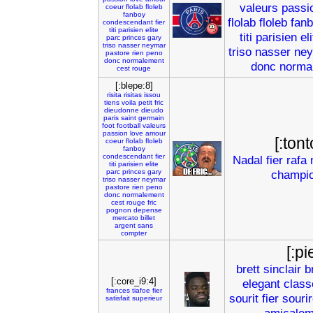
valeurs
passi
coeur
flolab
floleb
fanboy
flolab
floleb
fan
condescendant
fier
titi
parisien
elite
titi
parisien
el
parc
princes
gary
triso
nasser
neymar
triso
nasser
ne
pastore
rien
peno
donc
normalement
donc
norma
cest
rouge
[:blepe:8]
risita
risitas
issou
tiens
voila
petit
fric
dieudonne
dieudo
paris
saint
germain
foot
football
valeurs
passion
love
amour
[:ton
coeur
flolab
floleb
fanboy
condescendant
fier
Nadal
fier
rafa
titi
parisien
elite
parc
princes
gary
champi
triso
nasser
neymar
pastore
rien
peno
donc
normalement
cest
rouge
fric
pognon
depense
mercato
billet
argent
sans
compter
[:pi
brett
sinclair
b
[:core_i9:4]
elegant
class
frances
tiafoe
fier
sourit
fier
souri
satisfait
superieur