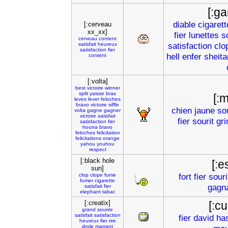
[:g
diable
cigarett
[:cerveau
xx_xx]
fier
lunettes
so
cerveau
content
satisfaction
clo
satisfait
heureux
satisfaction
fier
hell
enfer
sheita
content
[:volta]
best
victoire
winner
split
yaisse
bras
[:
leves
lever
feloches
bravo
victoire
siffle
chien
jaune
so
volta
gagne
gagner
victoire
satisfait
fier
sourit
gr
satisfaction
fier
hourra
bravo
feloches
felicitation
felicitations
orange
yahou
youhou
respect
[:black hole
[:e
sun]
fort
fier
souri
clop
clope
fume
fumer
cigarette
gagn
satisfait
fier
elephant
tabac
[:creatix]
[:c
grand
sourire
satisfait
satisfaction
fier
david
has
heureux
fier
rire
drole
marrant