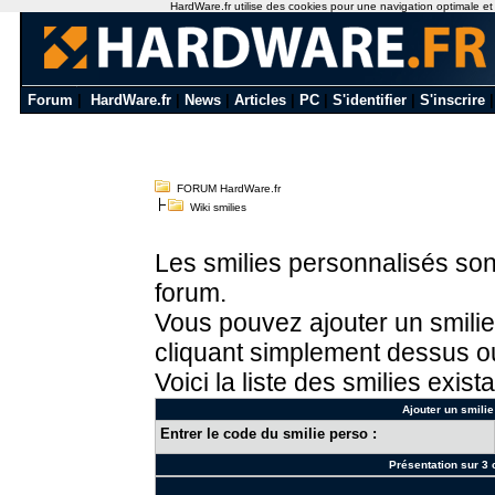
HardWare.fr utilise des cookies pour une navigation optimale et de
Forum
|
HardWare.fr
|
News
|
Articles
|
PC
|
S'identifier
|
S'inscrire
FORUM HardWare.fr
Wiki smilies
Les smilies personnalisés sont
forum.
Vous pouvez ajouter un smilie
cliquant simplement dessus ou
Voici la liste des smilies exista
Ajouter un smilie
Entrer le code du smilie perso :
Présentation sur 3