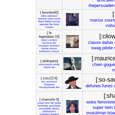
amicalem
thepersuader
[:boumbo92]
[
elliot
alderson
mrrobot
robot
ohoh
marius
souri
Rami
Malek
hoody
sweater
fier
bras
voitu
croises
[:le
[:clio
legendaire:10]
chien
content
classe
dallas
heureux
fier
musique
chanson
swag
pilote
danse
dance
ambiance
voiture
[:maurice
[:alidrojainn]
chien
gogue
mannequin
mode
classe
fier
m
[:zozz22:6]
[:so-sa
eric
zemmour
chapeau
defunes
funes
mousquetaire
fier
[:sh
[:shamshir:5]
woke
feministe
ouais
hein
fier
woke
feministe
gauchiste
super
hein
journaliste
slama
philosophe
musulman
isl
question
pardon