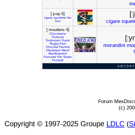
me
[:
[:jcay:6]
cigare
squelette
fier
cigare
squel
fout
[:moudenc:4]
Chocolatine
[:y
Toulouse
Toulousain
Ouest
Rugby
Pain
morandini
mod
Chocolat
Flamme
Olympique
Manif
Manifestation
Pancarte
Fier
Stade
Football
A
B
C
D
E
F
Forum MesDiscu
(c) 20
Copyright © 1997-2025 Groupe
LDLC
(
S