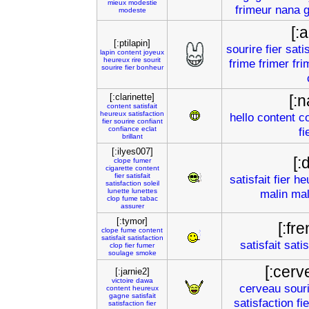
mieux
modestie
frimeur
nana
modeste
[:
[:ptilapin]
sourire
fier
satis
lapin
content
joyeux
heureux
rire
sourit
frime
frimer
fri
sourire
fier
bonheur
[:clarinette]
[:
content
satisfait
heureux
satisfaction
hello
content
c
fier
sourire
confiant
confiance
eclat
fi
brillant
[:ilyes007]
[:
clope
fumer
cigarette
content
fier
satisfait
satisfait
fier
he
satisfaction
soleil
lunette
lunettes
malin
mal
clop
fume
tabac
assurer
[:tymor]
[:fr
clope
fume
content
satisfait
satisfaction
satisfait
satis
clop
fier
fumer
soulage
smoke
[:cerv
[:jarnie2]
victoire
dawa
cerveau
sour
content
heureux
gagne
satisfait
satisfaction
fie
satisfaction
fier