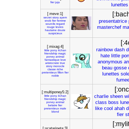
fier
juju
lunettes
[:bac
[:meve:1]
secret
story
ayem
presentatrice
snob
fier
femme
sourcils
regard
masterchef
ma
rouge
levres
hautaine
doute
suspicieux
[:
[:mixag:4]
rainbow
dash
d
little
pony
4chan
friendship
magic
hate
little
po
poney
animal
fantastique
love
anonymous
a
aristocrate
true
story
monocle
beau
gosse
classe
riche
pretentieux
fillon
fier
lunettes
sole
noble
fume
[:onc
[:multiponey5:2]
charlie
sheen
wi
little
pony
4chan
friendship
magic
class
boss
lune
poney
animal
belatre
fier
like
cool
ahah
d
pretentieux
male
blond
fier
s
[:myli
[:ocatarineta:3]