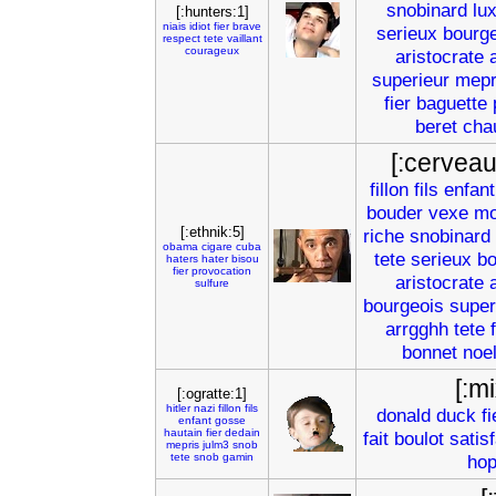
snobinard
lu
[:hunters:1]
niais
idiot
fier
brave
serieux
bourg
respect
tete
vaillant
courageux
aristocrate
superieur
mepr
fier
baguette
beret
cha
[:cervea
fillon
fils
enfant
bouder
vexe
mo
[:ethnik:5]
riche
snobinard
obama
cigare
cuba
tete
serieux
bo
haters
hater
bisou
fier
provocation
aristocrate
sulfure
bourgeois
super
arrgghh
tete
bonnet
noe
[:m
[:ogratte:1]
hitler
nazi
fillon
fils
donald
duck
fi
enfant
gosse
hautain
fier
dedain
fait
boulot
satisf
mepris
julm3
snob
tete
snob
gamin
hop