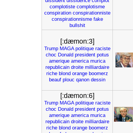
dissident
dissidence
complot
complotiste
complotisme
conspiration
conspirationniste
conspirationnisme
fake
bullshit
[:dæmon:3]
Trump
MAGA
politique
raciste
choc
Donald
president
potus
amerique
america
murica
republicain
droite
milliardaire
riche
blond
orange
boomerz
beauf
plouc
qanon
dessin
[:dæmon:6]
Trump
MAGA
politique
raciste
choc
Donald
president
potus
amerique
america
murica
republicain
droite
milliardaire
riche
blond
orange
boomerz