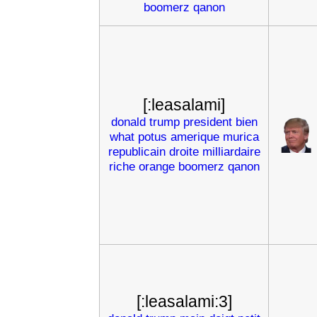
boomerz
qanon
[:leasalami]
donald
trump
president
bien
what
potus
amerique
murica
republicain
droite
milliardaire
riche
orange
boomerz
qanon
[:leasalami:3]