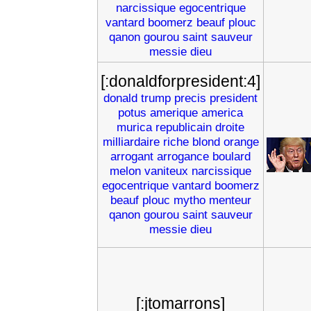
narcissique
egocentrique
vantard
boomerz
beauf
plouc
qanon
gourou
saint
sauveur
messie
dieu
[:donaldforpresident:4]
donald
trump
precis
president
potus
amerique
america
murica
republicain
droite
milliardaire
riche
blond
orange
arrogant
arrogance
boulard
melon
vaniteux
narcissique
egocentrique
vantard
boomerz
beauf
plouc
mytho
menteur
qanon
gourou
saint
sauveur
messie
dieu
[:jtomarrons]