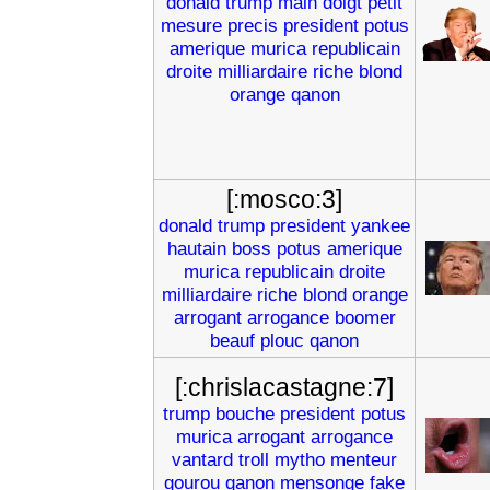
donald
trump
main
doigt
petit
mesure
precis
president
potus
amerique
murica
republicain
droite
milliardaire
riche
blond
orange
qanon
[:mosco:3]
donald
trump
president
yankee
hautain
boss
potus
amerique
murica
republicain
droite
milliardaire
riche
blond
orange
arrogant
arrogance
boomer
beauf
plouc
qanon
[:chrislacastagne:7]
trump
bouche
president
potus
murica
arrogant
arrogance
vantard
troll
mytho
menteur
gourou
qanon
mensonge
fake