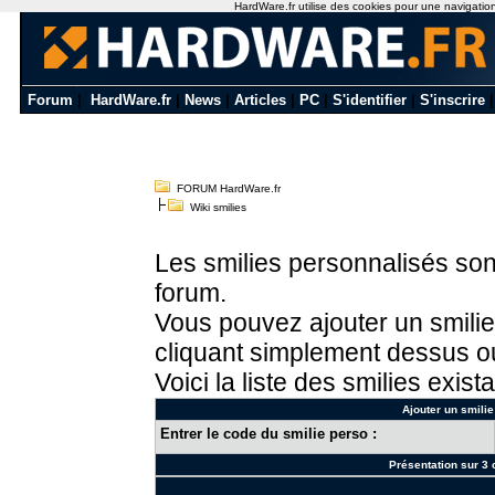
HardWare.fr utilise des cookies pour une navigation o
Forum
|
HardWare.fr
|
News
|
Articles
|
PC
|
S'identifier
|
S'inscrire
FORUM HardWare.fr
Wiki smilies
Les smilies personnalisés sont
forum.
Vous pouvez ajouter un smilie
cliquant simplement dessus ou
Voici la liste des smilies exista
Ajouter un smilie
Entrer le code du smilie perso :
Présentation sur 3