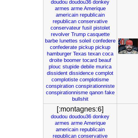
doudou
doudou36
donkey
armes
arme
Amerique
americain
republicain
republican
conservative
conservateur
fusil
pistolet
revolver
Trump
casquette
barbe
lunettes
soleil
confedere
confederate
pickup
pickup
hamburger
Texas
texan
coca
droite
boomer
tocard
beauf
plouc
stupide
debile
murica
dissident
dissidence
complot
complotiste
complotisme
conspiration
conspirationniste
conspirationnisme
qanon
fake
bullshit
[:montagnes:6]
doudou
doudou36
donkey
armes
arme
Amerique
americain
republicain
republican
conservative