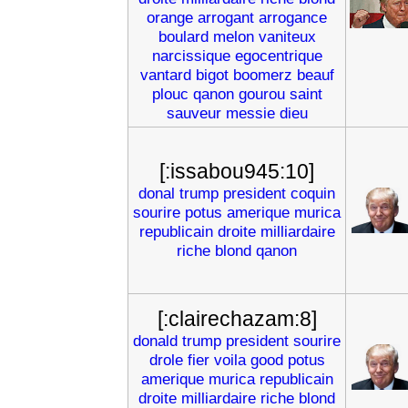
orange
arrogant
arrogance
boulard
melon
vaniteux
narcissique
egocentrique
vantard
bigot
boomerz
beauf
plouc
qanon
gourou
saint
sauveur
messie
dieu
[:issabou945:10]
donal
trump
president
coquin
sourire
potus
amerique
murica
republicain
droite
milliardaire
riche
blond
qanon
[:clairechazam:8]
donald
trump
president
sourire
drole
fier
voila
good
potus
amerique
murica
republicain
droite
milliardaire
riche
blond