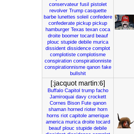
conservateur
fusil
pistolet
revolver
Trump
casquette
barbe
lunettes
soleil
confedere
confederate
pickup
pickup
hamburger
Texas
texan
coca
droite
boomer
tocard
beauf
plouc
stupide
debile
murica
dissident
dissidence
complot
complotiste
complotisme
conspiration
conspirationniste
conspirationnisme
qanon
fake
bullshit
[:jacquot martin:6]
Buffalo
Capitol
trump
facho
Jamiroquai
davy
crockett
Cornes
Bison
Fute
qanon
shaman
horned
rioter
horn
horns
riot
capitole
amerique
america
murica
droite
tocard
beauf
plouc
stupide
debile