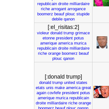
republicain
droite
milliardaire
riche
arrogant
arrogance
boomerz
beauf
plouc
stupide
debile
qanon
[:el_risitas:2]
violeur
donald
trump
grimace
etonne
president
potus
amerique
america
murica
republicain
droite
milliardaire
riche
orange
boomerz
beauf
plouc
qanon
[:donald trump]
donald
trump
united
states
etats
unis
make
america
great
again
covfefe
president
potus
amerique
murica
republicain
droite
milliardaire
riche
orange
boomerz
beauf
plouc
qanon