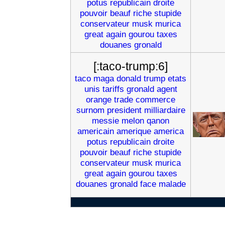
potus
republicain
droite
pouvoir
beauf
riche
stupide
conservateur
musk
murica
great
again
gourou
taxes
douanes
gronald
[:taco-trump:6]
taco
maga
donald
trump
etats
unis
tariffs
gronald
agent
orange
trade
commerce
surnom
president
milliardaire
messie
melon
qanon
americain
amerique
america
potus
republicain
droite
pouvoir
beauf
riche
stupide
conservateur
musk
murica
great
again
gourou
taxes
douanes
gronald
face
malade