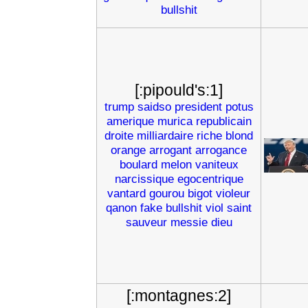
bullshit
[:pipould's:1]
trump
saidso
president
potus
amerique
murica
republicain
droite
milliardaire
riche
blond
orange
arrogant
arrogance
boulard
melon
vaniteux
narcissique
egocentrique
vantard
gourou
bigot
violeur
qanon
fake
bullshit
viol
saint
sauveur
messie
dieu
[:montagnes:2]