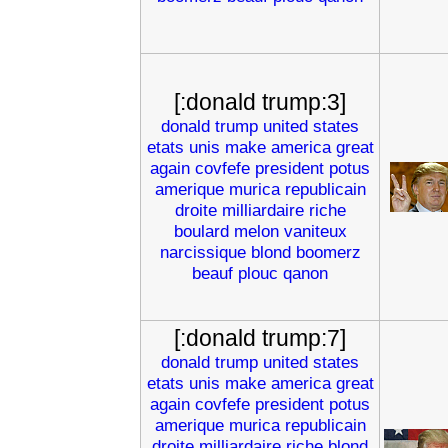
[:donald trump:3]
donald
trump
united
states
etats
unis
make
america
great
again
covfefe
president
potus
amerique
murica
republicain
droite
milliardaire
riche
boulard
melon
vaniteux
narcissique
blond
boomerz
beauf
plouc
qanon
[:donald trump:7]
donald
trump
united
states
etats
unis
make
america
great
again
covfefe
president
potus
amerique
murica
republicain
droite
milliardaire
riche
blond