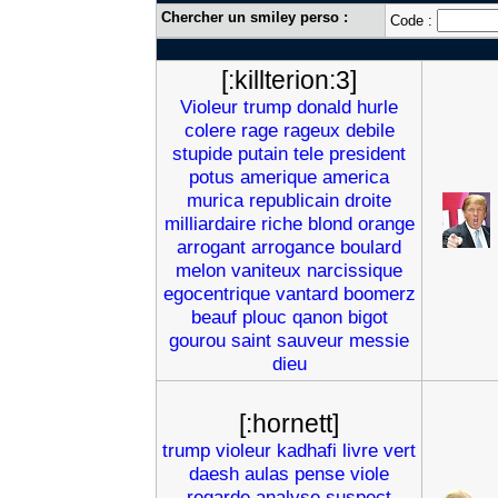
Chercher un smiley perso :
Code :
[:killterion:3]
Violeur
trump
donald
hurle
colere
rage
rageux
debile
stupide
putain
tele
president
potus
amerique
america
murica
republicain
droite
milliardaire
riche
blond
orange
arrogant
arrogance
boulard
melon
vaniteux
narcissique
egocentrique
vantard
boomerz
beauf
plouc
qanon
bigot
gourou
saint
sauveur
messie
dieu
[:hornett]
trump
violeur
kadhafi
livre
vert
daesh
aulas
pense
viole
regarde
analyse
suspect