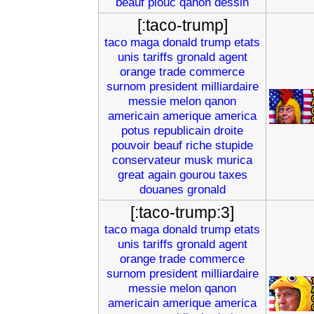
beauf
plouc
qanon
dessin
[:taco-trump]
taco
maga
donald
trump
etats
unis
tariffs
gronald
agent
orange
trade
commerce
surnom
president
milliardaire
messie
melon
qanon
americain
amerique
america
potus
republicain
droite
pouvoir
beauf
riche
stupide
conservateur
musk
murica
great
again
gourou
taxes
douanes
gronald
[:taco-trump:3]
taco
maga
donald
trump
etats
unis
tariffs
gronald
agent
orange
trade
commerce
surnom
president
milliardaire
messie
melon
qanon
americain
amerique
america