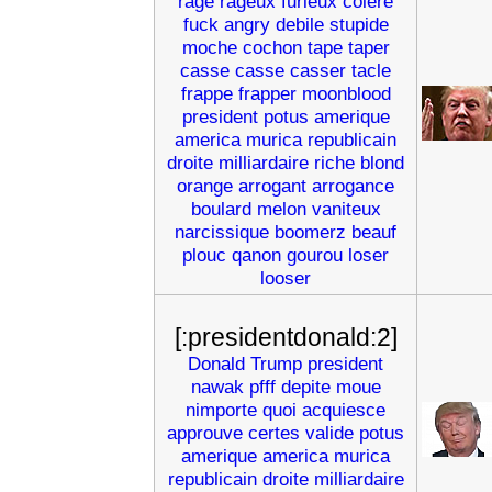
rage
rageux
furieux
colere
fuck
angry
debile
stupide
moche
cochon
tape
taper
casse
casse
casser
tacle
frappe
frapper
moonblood
president
potus
amerique
america
murica
republicain
droite
milliardaire
riche
blond
orange
arrogant
arrogance
boulard
melon
vaniteux
narcissique
boomerz
beauf
plouc
qanon
gourou
loser
looser
[:presidentdonald:2]
Donald
Trump
president
nawak
pfff
depite
moue
nimporte
quoi
acquiesce
approuve
certes
valide
potus
amerique
america
murica
republicain
droite
milliardaire