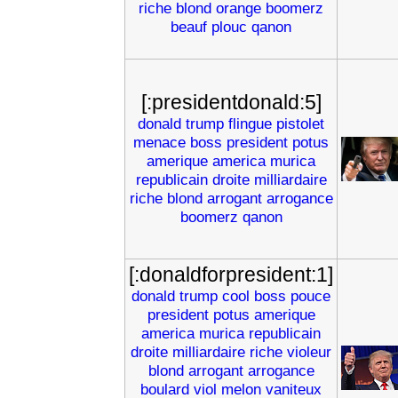
riche
blond
orange
boomerz
beauf
plouc
qanon
[:presidentdonald:5]
donald
trump
flingue
pistolet
menace
boss
president
potus
amerique
america
murica
republicain
droite
milliardaire
riche
blond
arrogant
arrogance
boomerz
qanon
[:donaldforpresident:1]
donald
trump
cool
boss
pouce
president
potus
amerique
america
murica
republicain
droite
milliardaire
riche
violeur
blond
arrogant
arrogance
boulard
viol
melon
vaniteux