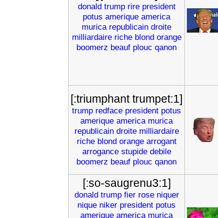
donald
trump
rire
president
potus
amerique
america
murica
republicain
droite
milliardaire
riche
blond
orange
boomerz
beauf
plouc
qanon
[:triumphant trumpet:1]
trump
redface
president
potus
amerique
america
murica
republicain
droite
milliardaire
riche
blond
orange
arrogant
arrogance
stupide
debile
boomerz
beauf
plouc
qanon
[:so-saugrenu3:1]
donald
trump
fier
rose
niquer
nique
niker
president
potus
amerique
america
murica