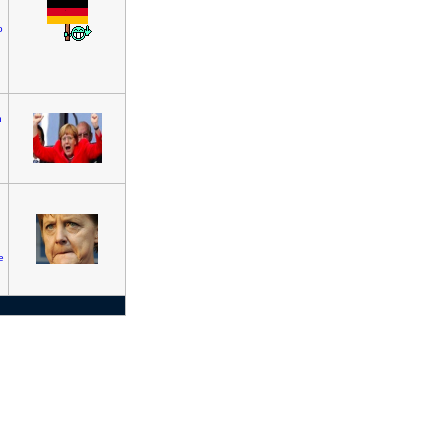
o
n
e