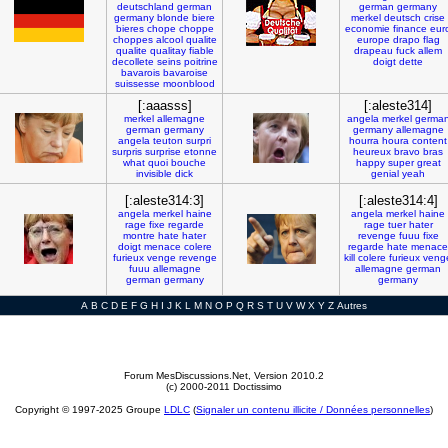
deutschland
german
german
germany
germany
blonde
biere
merkel
deutsch
crise
bieres
chope
choppe
economie
finance
eur
choppes
alcool
qualite
europe
drapo
flag
qualite
qualitay
fiable
drapeau
fuck
allem
decollete
seins
poitrine
doigt
dette
bavarois
bavaroise
suissesse
moonblood
[:aaasss]
[:aleste314]
merkel
allemagne
angela
merkel
germa
german
germany
germany
allemagne
angela
teuton
surpri
hourra
houra
content
surpris
surprise
etonne
heureux
bravo
bras
what
quoi
bouche
happy
super
great
invisible
dick
genial
yeah
[:aleste314:3]
[:aleste314:4]
angela
merkel
haine
angela
merkel
haine
rage
fixe
regarde
rage
tuer
hater
montre
hate
hater
revenge
fuuu
fixe
doigt
menace
colere
regarde
hate
menace
furieux
venge
revenge
kill
colere
furieux
veng
fuuu
allemagne
allemagne
german
german
germany
germany
A
B
C
D
E
F
G
H
I
J
K
L
M
N
O
P
Q
R
S
T
U
V
W
X
Y
Z
Autres
Forum MesDiscussions.Net
, Version 2010.2
(c) 2000-2011 Doctissimo
Copyright © 1997-2025 Groupe
LDLC
(
Signaler un contenu illicite / Données personnelles
)