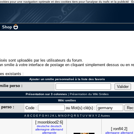
ookies pour une navigation optimale et des cookies tiers pour l'analyse du trafic et la publicité
E
|
Shop
isés sont uploadés par les utilisateurs du forum.
n smilie à votre interface de postage en cliquant simplement dessus ou en re
ies existants :
Ajouter un smilie personnalisé à la liste des favoris
milie perso :
Présentation sur 3 colonnes
|
Présentation du Wiki Smilies
Wiki smilies
 perso :
Code :
ou Mot(s) clé(s) :
A
B
C
D
E
F
G
H
I
J
K
L
M
N
O
P
Q
R
S
T
U
V
W
X
Y
Z
Autres
[:moonblood2:6]
deutsche
deutsch
[:ronfl4:2]
allemagne
allemand
allemande
allemagne
allemand