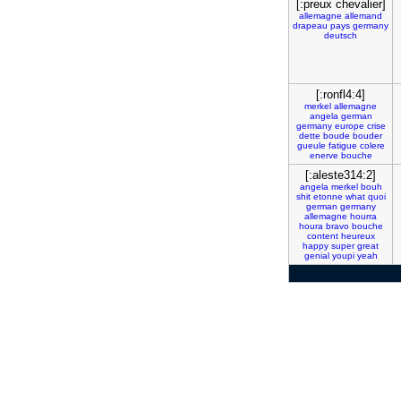
[:preux chevalier]
allemagne
allemand
drapeau
pays
germany
deutsch
[:ronfl4:4]
merkel
allemagne
angela
german
germany
europe
crise
dette
boude
bouder
gueule
fatigue
colere
enerve
bouche
[:aleste314:2]
angela
merkel
bouh
shit
etonne
what
quoi
german
germany
allemagne
hourra
houra
bravo
bouche
content
heureux
happy
super
great
genial
youpi
yeah