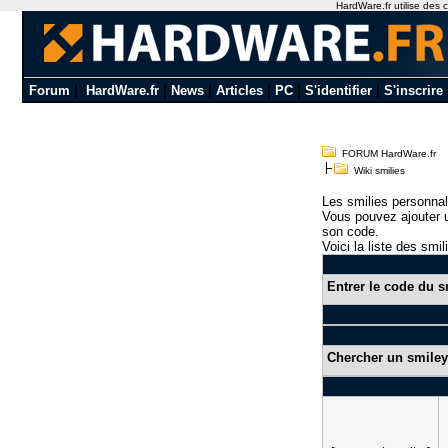
HardWare.fr utilise des c
Forum
|
HardWare.fr
|
News
|
Articles
|
PC
|
S'identifier
|
S'inscrire
FORUM HardWare.fr
Wiki smilies
Les smilies personnal
Vous pouvez ajouter u
son code.
Voici la liste des smil
Entrer le code du s
Chercher un smiley