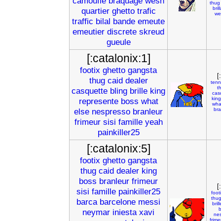
camoufle
braquage
wesh
thug
bril
quartier
ghetto
trafic
we
traffic
bilal
bande
emeute
emeutier
discrete
skreud
gueule
[:catalonix:1]
footix
ghetto
gangsta
[
thug
caid
dealer
tenn
t
casquette
bling
brille
king
cas
king
represente
boss
what
wha
else
nespresso
branleur
bra
frimeur
sisi
famille
yeah
painkiller25
[:catalonix:5]
footix
ghetto
gangsta
thug
caid
dealer
king
boss
branleur
frimeur
[
sisi
famille
painkiller25
foot
thu
barca
barcelone
messi
brill
neymar
iniesta
xavi
ne
frime