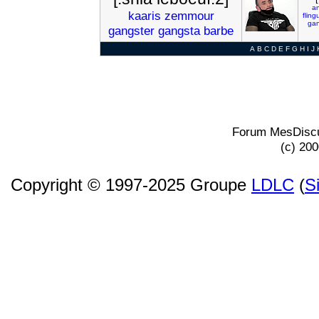
a
kaaris
zemmour
fling
gan
gangster
gangsta
barbe
A
B
C
D
E
F
G
H
I
J
Forum MesDiscu
(c) 20
Copyright © 1997-2025 Groupe
LDLC
(
S