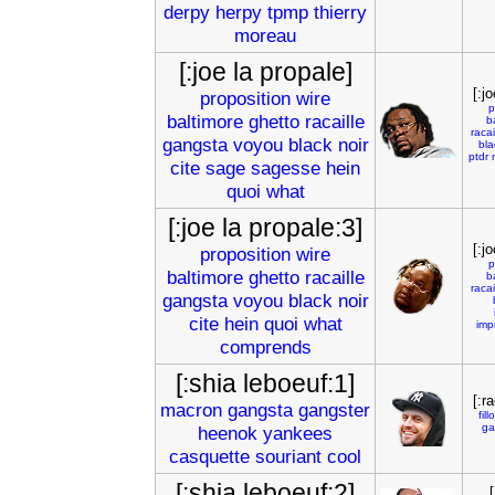
derpy
herpy
tpmp
thierry
moreau
[:joe la propale]
[:j
proposition
wire
p
baltimore
ghetto
racaille
b
racai
gangsta
voyou
black
noir
bla
ptdr
cite
sage
sagesse
hein
quoi
what
[:joe la propale:3]
[:j
proposition
wire
p
baltimore
ghetto
racaille
b
racai
gangsta
voyou
black
noir
cite
hein
quoi
what
imp
comprends
[:shia leboeuf:1]
[:r
macron
gangsta
gangster
fill
ga
heenok
yankees
casquette
souriant
cool
[:shia leboeuf:2]