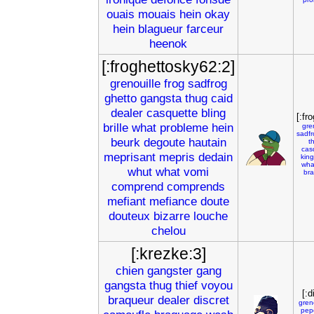
ouais
mouais
hein
okay
hein
blagueur
farceur
heenok
[:froghettosky62:2]
grenouille
frog
sadfrog
ghetto
gangsta
thug
caid
dealer
casquette
bling
[:fr
brille
what
probleme
hein
gre
sadfr
beurk
degoute
hautain
t
cas
meprisant
mepris
dedain
king
wha
whut
what
vomi
bra
comprend
comprends
mefiant
mefiance
doute
douteux
bizarre
louche
chelou
[:krezke:3]
chien
gangster
gang
gangsta
thug
thief
voyou
[:d
braqueur
dealer
discret
greno
pep