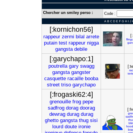
Chercher un smiley perso :
Code :
A
B
C
D
E
F
G
H
I
J
[:kornichon56]
[
rappeur
zermi
bilal
arrete
fling
putain
test
rappeur
nigga
gan
gangsta
debile
[:garychapo:1]
poutrella
gary
swagg
[:t
rac
gangsta
gangster
tert
casquette
racaille
booba
street
triso
garychapo
[:frogaski62:4]
grenouille
frog
pepe
sadfrog
dorag
doorag
[:f
dewrag
durag
durag
gre
sadfr
ghetto
gangsta
thug
sisi
thu
bli
lourd
doute
ironie
hood
bra
ironique
defonce
fonsde
pr