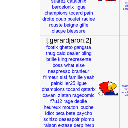
suarez
catalonix
pa
barcelonix
ligue
ch
qata
champions
tocard
pain
droite
coup
poulet
raclee
rouste
beigne
gifle
claque
blessure
[:gerardjaron:2]
footix
ghetto
gangsta
thug
caid
dealer
bling
brille
king
represente
boss
what
else
nespresso
branleur
frimeur
sisi
famille
yeah
painkiller25
ligue
starr
champions
tocard
qatarix
bli
racail
cavani
zlatan
ragecomic
taf
f7u12
rage
debile
heureux
mouton
louche
idiot
beta
bete
psycho
schizo
desespoir
plomb
raison
extase
derp
herp