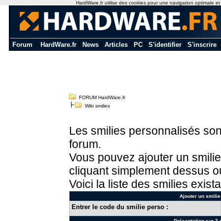
HardWare.fr utilise des cookies pour une navigation optimale et de
Forum
|
HardWare.fr
|
News
|
Articles
|
PC
|
S'identifier
|
S'inscrire
FORUM HardWare.fr
Wiki smilies
Les smilies personnalisés sont
forum.
Vous pouvez ajouter un smilie
cliquant simplement dessus ou
Voici la liste des smilies exista
Ajouter un smilie
Entrer le code du smilie perso :
Présentation sur 3