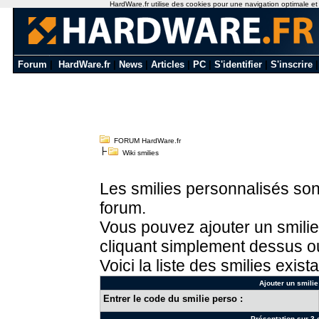
HardWare.fr utilise des cookies pour une navigation optimale et de
Forum
|
HardWare.fr
|
News
|
Articles
|
PC
|
S'identifier
|
S'inscrire
FORUM HardWare.fr
Wiki smilies
Les smilies personnalisés sont
forum.
Vous pouvez ajouter un smilie
cliquant simplement dessus ou
Voici la liste des smilies exista
Ajouter un smilie
Entrer le code du smilie perso :
Présentation sur 3