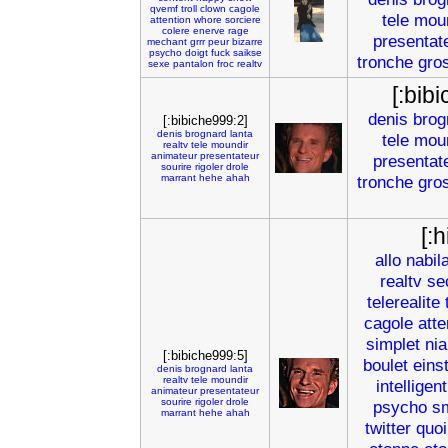
qvemf
troll
clown
cagole
tele
moun
attention
whore
sorciere
colere
enerve
rage
presentat
mechant
grrr
peur
bizarre
psycho
doigt
fuck
saikse
tronche
gro
sexe
pantalon
froc
realtv
[:bib
denis
brog
[:bibiche999:2]
denis
brognard
lanta
tele
moun
realtv
tele
moundir
animateur
presentateur
presentat
sourire
rigoler
drole
marrant
hehe
ahah
tronche
gro
[:h
allo
nabil
realtv
se
telerealite
cagole
atte
simplet
nia
[:bibiche999:5]
boulet
eins
denis
brognard
lanta
realtv
tele
moundir
intelligent
animateur
presentateur
sourire
rigoler
drole
psycho
s
marrant
hehe
ahah
twitter
quoi