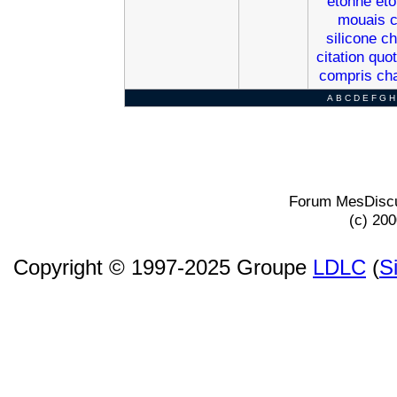
etonne
et
mouais
silicone
ch
citation
quo
compris
ch
A
B
C
D
E
F
G
H
Forum MesDiscu
(c) 20
Copyright © 1997-2025 Groupe
LDLC
(
S