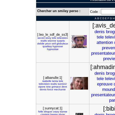
Chercher un smiley perso :
Code :
A
B
C
D
E
F
G
H
[:avis_d
denis
brog
[:leo_le_sdf_de_ss3]
tele
telev
secret
story
tele
television
realtv
etonne
surpris
attention
debile
yeux
oeil
globuleux
qualitay
hypnose
preven
hypnotise
presentateu
previ
[:ahmadi
denis
brog
[:albanulle:1]
tele
telev
isabelle
lanta
tele
epreuve
television
realtv
survivor
vipere
tete
grimace
dent
mound
dents
force
mechante
presentateu
par
[:bi
[:sunnycat:1]
folle
dingue
crazy
danse
denis
brog
content
happy
show