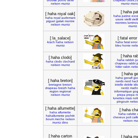
brouille
porno
sexe
chapeau
cedric1
nelson
muntz
muntz
mono
[:haha pat
[:haha royal oak]
haha
patine
exce
haha
royal
audemars
usure
vieilli
vieil
piguet
galak
montre
montres
lumino
nelson
muntz
muntz
[:la_salace]
[:fatal erro
krach
haha
nelson
haha
fatal
error
muntz
bleu
honte
nels
[:haha rab
[:haha clodo]
haha
rabbin
ju
haha
clodo
clochard
chapeau
rabbi
j
nelson
muntz
hitler
rabin
nels
[:haha g
haha
gsnalf
ge
[:haha breton]
nerds
nerd
hac
bretagne
breton
intello
debile
idi
drapeau
breizh
haha
nerdz
math
region
regional
informatique
gog
nelson
muntz
prepa
prepa
m
lunettes
niais
noli
pingouin
nelso
[:haha allumette]
[:haha ch
haha
allumette
haha
calvitie
hahallumette
pschitt
cheveux
poil
cail
boum
meche
nelson
nelson
mu
muntz
dino
[:haha carton
[:haha me