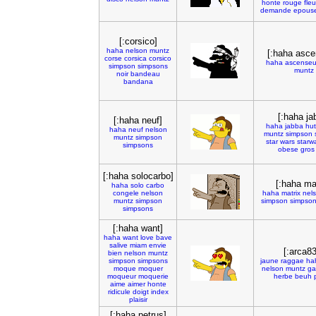
honte
rouge
fleu
demande
epous
[:corsico]
haha
nelson
muntz
[:haha asce
corse
corsica
corsico
haha
ascenseu
simpson
simpsons
muntz
noir
bandeau
bandana
[:haha ja
[:haha neuf]
haha
jabba
hut
haha
neuf
nelson
muntz
simpson
muntz
simpson
star
wars
starw
simpsons
obese
gros
[:haha solocarbo]
[:haha ma
haha
solo
carbo
congele
nelson
haha
matrix
nel
muntz
simpson
simpson
simpso
simpsons
[:haha want]
haha
want
love
bave
salive
miam
envie
[:arca8
bien
nelson
muntz
simpson
simpsons
jaune
raggae
ha
moque
moquer
nelson
muntz
ga
moqueur
moquerie
herbe
beuh
aime
aimer
honte
ridicule
doigt
index
plaisir
[:haha petrus]