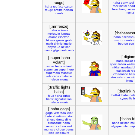
rouge]
haha
party
teuf
rock
metal
head
haha
redface
carton
headbang
seco
rouge
arbitre
nelson
muntz
muntz
[:mrfreeze]
haha
science
[:hahaasce
molecule
lunette
atome
electron
haha
ascenseu
blouse
genie
geek
muntz
monte
math
chimie
intello
bouton
sort
physique
nelson
muntz
gilgamesh
uruk
[:digia
[:super haha
haha
cac40
volant]
speculation
wallst
super
haha
volant
nikkei
nasdaq
b
superman
super
hero
krak
krach
re
superhero
masque
croissance
bais
vole
cape
costume
crise
nelson
munt
nelson
muntz
immo
[:traffic lights
[:hotlink 
haha]
hotlink
haha
nel
feux
haha
lights
cytrouille
b
traffic
signalisation
nelson
muntz
[:haha gaga]
gaga
vert
fada
idiot
bete
abruti
monstre
[:haha fr
chose
dents
dino
dinosaure
haha
haha
nelson
mu
nelson
carbon
vert
belgique
frite
dra
monstre
chose
dents
dino
dinosaure