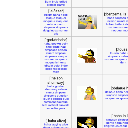
Burn
brule
grilled
cramer
crame
[:el3ssar]
[:benzema_is_
iridium
haha
noob
moque
moquer
haha
simpson
moqueur
moquerie
nelson
muntz
d
nelson
muntz
brillant
briller
ind
simpson
simpsons
montrer
moque
doigt
index
montrer
moqueur
moq
gris
[:godwinhaha]
haha
godwin
point
hitler
limite
nazi
[:touss
simpsons
nelson
muntz
simpson
toussa
haha
simpsons
moque
simpsons
nels
moquer
moqueur
moquer
moqueur
moquerie
honte
dent
ridicule
doigt
index
loose
fail
collabo
reich
[:nelson
shumway]
haha
gordon
[:delarue 
shumway
nelson
delarue
haha
nel
muntz
simpson
simpson
simpso
simpsons
question
moquer
moqueur
louche
espion
quoi
comment
pourquoi
tete
mefiant
surveille
surveiller
yeux
[:haha in 
simpson
simpso
[:haha alive]
honte
haha
nel
haha
staying
alive
doigt
fleurs
coeur
disco
nelson
muntz