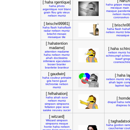
[:hah1n
[:haha rgentique]
haha
grippe
mas
haha
photo
mexique
main
argentique
noir
blanc
masque
pandemi
grain
flou
gris
vieux
nelson
munt
nelson
muntz
coronavirus
[:brischri99981]
[:brischri9
haha
flash
hahaflash
haha
flash
hahaf
radar
nelson
muntz
nelson
muntz
bris
brischri
mosaic
mosaique
mosaique
tile
[:hahatention
madame]
[:haha schtr
attention
madame
nelson
muntz
h
haha
nelson
muntz
schtroumpf
schtr
ahah
doctissimo
baarf
grog
infirmiere
ejaculation
cosmoschtr
looser
branler
branlette
branleur
[:gaudwin]
[:haha la
haha
couleur
primaire
nelson
muntz
sim
gris
henri
gaud
ahah
lapin
comp
trichromie
nelson
lapinet
lap
muntz
[:felhahation]
haha
ahah
suce
[:homde
nelson
muntz
drapal
haha
nel
simpson
simpsons
drapeau
b
fellation
pipe
sexe
saiske
neuveu
sucer
[:witzard]
Witzard
simpson
[:taghadatso
simpsons
moque
haha
gordon
ram
honte
haha
nelson
cauchemar
cou
muntz
doigt
moqueur