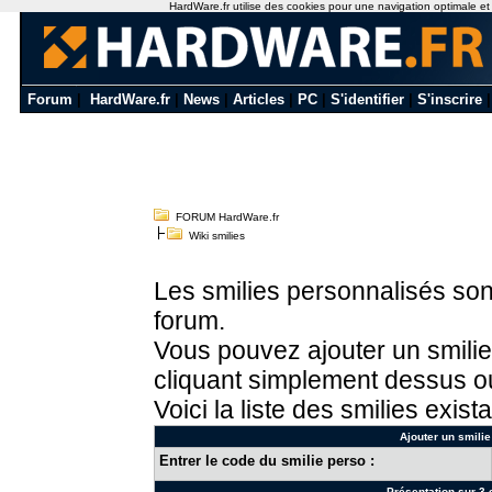
HardWare.fr utilise des cookies pour une navigation optimale et de
Forum
|
HardWare.fr
|
News
|
Articles
|
PC
|
S'identifier
|
S'inscrire
FORUM HardWare.fr
Wiki smilies
Les smilies personnalisés sont
forum.
Vous pouvez ajouter un smilie
cliquant simplement dessus ou
Voici la liste des smilies exista
Ajouter un smilie
Entrer le code du smilie perso :
Présentation sur 3