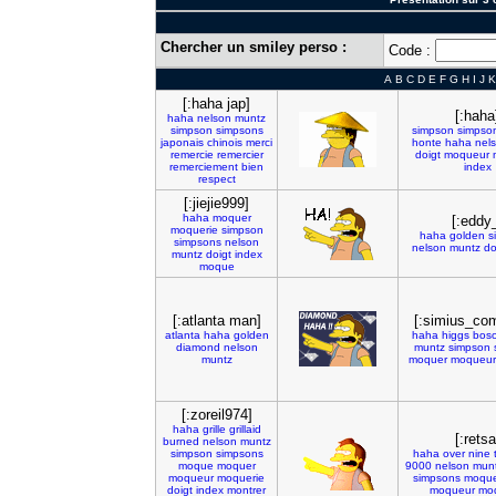
Chercher un smiley perso :
Code :
A
B
C
D
E
F
G
H
I
J
K
[:haha jap]
[:haha
haha
nelson
muntz
simpson
simpsons
simpson
simpso
japonais
chinois
merci
honte
haha
nel
remercie
remercier
doigt
moqueur
remerciement
bien
index
respect
[:jiejie999]
haha
moquer
[:eddy
moquerie
simpson
haha
golden
s
simpsons
nelson
nelson
muntz
do
muntz
doigt
index
moque
[:atlanta man]
[:simius_co
atlanta
haha
golden
haha
higgs
bos
diamond
nelson
muntz
simpson
muntz
moquer
moqueur
[:zoreil974]
haha
grille
grillaid
[:retsa
burned
nelson
muntz
simpson
simpsons
haha
over
nine
moque
moquer
9000
nelson
mun
moqueur
moquerie
simpsons
moqu
doigt
index
montrer
moqueur
moq