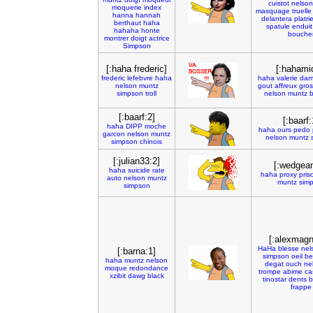
cuistot
nelson
moquerie
index
masquage
truelle
hanna
hannah
delantera
platrie
berthaut
haha
spatule
enduit
hahaha
honte
bouche
montrer
doigt
actrice
Simpson
[:haha frederic]
[:hahami
frederic
lefebvre
haha
haha
valerie
dam
nelson
muntz
gout
affreux
gro
simpson
troll
nelson
muntz
b
[:baarf:2]
[:baarf:
haha
DIPP
moche
haha
ours
pedo
garcon
nelson
muntz
nelson
muntz
simpson
chinois
[:julian33:2]
[:wedgean
haha
suicide
rate
haha
proxy
pris
auto
nelson
muntz
muntz
sim
simpson
[:alexmagn
HaHa
blesse
nel
[:barna:1]
simpson
oeil
be
haha
muntz
nelson
degat
ouch
ne
moque
redondance
trompe
abime
ca
xzibit
dawg
black
tinostar
dents
b
frappe