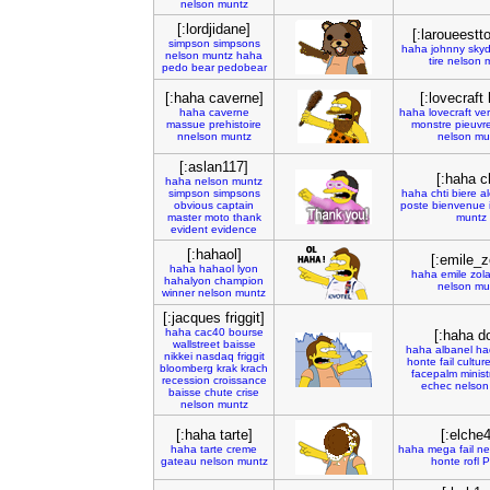
nelson
muntz
[:lordjidane]
[:laroueest
simpson
simpsons
haha
johnny
skyd
nelson
muntz
haha
tire
nelson
pedo
bear
pedobear
[:haha caverne]
[:lovecraft
haha
caverne
haha
lovecraft
ver
massue
prehistoire
monstre
pieuvr
nnelson
muntz
nelson
mu
[:aslan117]
[:haha ch
haha
nelson
muntz
simpson
simpsons
haha
chti
biere
al
obvious
captain
poste
bienvenue
master
moto
thank
muntz
evident
evidence
[:hahaol]
[:emile_z
haha
hahaol
lyon
haha
emile
zol
hahalyon
champion
nelson
mu
winner
nelson
muntz
[:jacques friggit]
haha
cac40
bourse
[:haha do
wallstreet
baisse
haha
albanel
ha
nikkei
nasdaq
friggit
honte
fail
cultur
bloomberg
krak
krach
facepalm
minist
recession
croissance
echec
nelson
baisse
chute
crise
nelson
muntz
[:haha tarte]
[:elche
haha
tarte
creme
haha
mega
fail
ne
gateau
nelson
muntz
honte
rofl
P