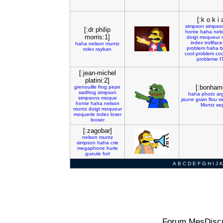
[:k o k i 
simpson
simpso
[:dr philip
honte
haha
nel
morris:1]
doigt
moqueur
index
trollface
haha
nelson
muntz
problem
haha
b
rolex
rayban
cool
problem
coo
probleme
f
[:jean-michel
platini:2]
[:bonham
grenouille
frog
pepe
sadfrog
simpson
haha
photo
ar
simpsons
moque
jaune
grain
flou
v
honte
haha
nelson
Muntz
se
muntz
doigt
moqueur
moquerie
index
loser
looser
[:zagobar]
nelson
muntz
simpson
haha
crie
megaphone
hurle
gueule
fort
A
B
C
D
E
F
G
H
I
J
K
Forum MesDiscu