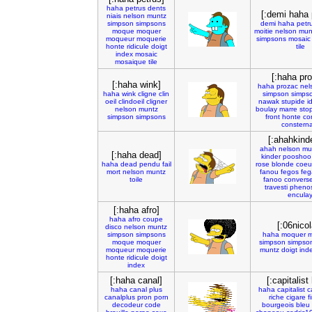
haha
petrus
dents
[:demi haha 
niais
nelson
muntz
simpson
simpsons
demi
haha
petr
moque
moquer
moitie
nelson
mun
moqueur
moquerie
simpsons
mosaic
honte
ridicule
doigt
tile
index
mosaic
mosaique
tile
[:haha pr
[:haha wink]
haha
prozac
nel
haha
wink
cligne
clin
simpson
simps
oeil
clindoeil
cligner
nawak
stupide
i
nelson
muntz
boulay
marre
sto
simpson
simpsons
front
honte
co
constern
[:ahahkind
ahah
nelson
mu
[:haha dead]
kinder
pooshoo
haha
dead
pendu
fail
rose
blonde
coeu
mort
nelson
muntz
fanou
fegos
feg
toile
fanoo
convers
travesti
pheno
encula
[:haha afro]
haha
afro
coupe
[:06nicol
disco
nelson
muntz
simpson
simpsons
haha
moquer
m
moque
moquer
simpson
simpso
moqueur
moquerie
muntz
doigt
ind
honte
ridicule
doigt
index
[:haha canal]
[:capitalist
haha
canal
plus
haha
capitalist
c
canalplus
pron
porn
riche
cigare
f
decodeur
code
bourgeois
bleu