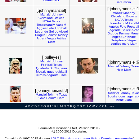
quaterback
rate
micro
[:johnnymanziel:1
[:johnnymanziel]
Manziel
Johnny
Manziel
Johnny
Cleveland
Browns
Cleveland
Browns
NCAA
Texas
NCAA
Texas
TexasAandM
AandM
TexasAandM
AandM
Aggies
Fete
Football
Aggies
Fete
Football
Legende
Soiree
Alcoo
Legende
Soiree
Alcool
Drogue
Femme
Mone
Drogue
Femme
Money
Argent
Entendre
Argent
Vegas
Artifice
Telephone
Vegas
Liam
couilles
mere
Liam
[:bulleyes]
Manziel
Johnny
[:johnnymanziel:6
Football
Texas
Manziel
Johnny
Texa
Quaterback
Chapeau
Hein
Liam
Mouais
gggg
dubitatif
surpris
degoute
Liam
[:johnnymanziel:9
[:johnnymanziel:8]
Manziel
Johnny
Texa
Manziel
Johnny
Texas
Sourire
dommage
rag
Gnie
Sourire
Liam
hehe
Liam
A
B
C
D
E
F
G
H
I
J
K
L
M
N
O
P
Q
R
S
T
U
V
W
X
Y
Z
Autres
Forum MesDiscussions.Net
, Version 2010.2
(c) 2000-2011 Doctissimo
Copyright © 1997-2025 Groupe
LDLC
(
Signaler un contenu illicite / Données personnelles
)