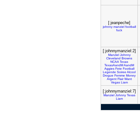
[:jeanpeche]
johnny
manziel
football
fuck
[:johnnymanziel:2]
Manziel
Johnny
Cleveland
Browns
NCAA
Texas
TexasAandM
AandM
Aggies
Fete
Football
Legende
Soiree
Alcool
Drogue
Femme
Money
Argent
Flair
Want
Vegas
Liam
[:johnnymanziel:7]
Manziel
Johnny
Texas
Liam