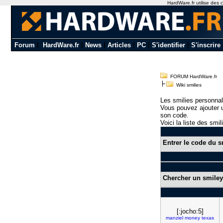
HardWare.fr utilise des c
Forum
|
HardWare.fr
|
News
|
Articles
|
PC
|
S'identifier
|
S'inscrire
FORUM HardWare.fr
Wiki smilies
Les smilies personnal
Vous pouvez ajouter u
son code.
Voici la liste des smil
Entrer le code du s
Chercher un smiley
[:jocho:5]
manziel
money
texas