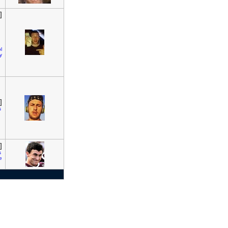
]
l
y
]
s
]
s
e