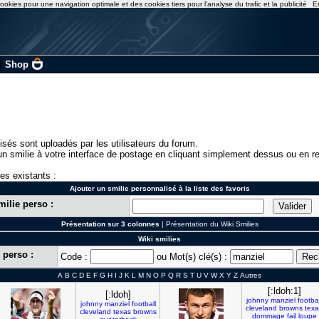
ookies pour une navigation optimale et des cookies tiers pour l'analyse du trafic et la publicité
E
|
Shop
isés sont uploadés par les utilisateurs du forum.
n smilie à votre interface de postage en cliquant simplement dessus ou en re
ies existants :
Ajouter un smilie personnalisé à la liste des favoris
milie perso :
Présentation sur 3 colonnes
|
Présentation du Wiki Smilies
Wiki smilies
 perso :
Code :
ou Mot(s) clé(s) :
A
B
C
D
E
F
G
H
I
J
K
L
M
N
O
P
Q
R
S
T
U
V
W
X
Y
Z
Autres
[:ldoh:1]
[:ldoh]
johnny
manziel
footbal
johnny
manziel
football
cleveland
browns
texa
cleveland
texas
browns
dommage
fail
loupe