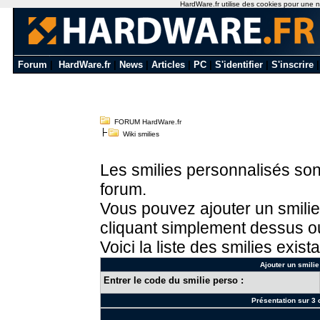
HardWare.fr utilise des cookies pour une nav
Forum
|
HardWare.fr
|
News
|
Articles
|
PC
|
S'identifier
|
S'inscrire
FORUM HardWare.fr
Wiki smilies
Les smilies personnalisés sont
forum.
Vous pouvez ajouter un smilie
cliquant simplement dessus ou
Voici la liste des smilies exista
Ajouter un smilie
Entrer le code du smilie perso :
Présentation sur 3