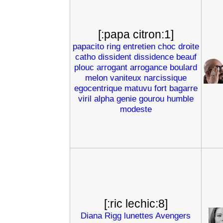
[:papa citron:1]
papacito
ring
entretien
choc
droite
catho
dissident
dissidence
beauf
plouc
arrogant
arrogance
boulard
melon
vaniteux
narcissique
egocentrique
matuvu
fort
bagarre
viril
alpha
genie
gourou
humble
modeste
[:ric lechic:8]
Diana
Rigg
lunettes
Avengers