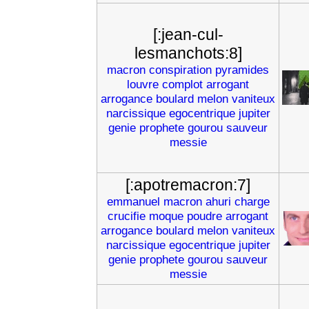
[:jean-cul-
lesmanchots:8]
macron
conspiration
pyramides
louvre
complot
arrogant
arrogance
boulard
melon
vaniteux
narcissique
egocentrique
jupiter
genie
prophete
gourou
sauveur
messie
[:apotremacron:7]
emmanuel
macron
ahuri
charge
crucifie
moque
poudre
arrogant
arrogance
boulard
melon
vaniteux
narcissique
egocentrique
jupiter
genie
prophete
gourou
sauveur
messie