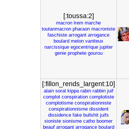
[:toussa:2]
macron
lrem
marche
toutanmacron
pharaon
macroniste
faschiste
arrogant
arrogance
boulard
melon
vaniteux
narcissique
egocentrique
jupiter
genie
prophete
gourou
[:fillon_rends_largent:10]
alain
soral
kippa
rabin
rabbin
juif
complot
conspiration
complotiste
complotisme
conspirationniste
conspirationnisme
dissident
dissidence
fake
bullshit
juifs
sioniste
sionisme
catho
boomer
beauf
arrogant
arrogance
boulard