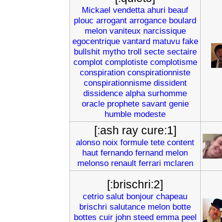
Mickael
vendetta
ahuri
beauf
plouc
arrogant
arrogance
boulard
melon
vaniteux
narcissique
egocentrique
vantard
matuvu
fake
bullshit
mytho
troll
secte
sectaire
complot
complotiste
complotisme
conspiration
conspirationniste
conspirationnisme
dissident
dissidence
alpha
surhomme
oracle
prophete
savant
genie
humble
modeste
[:ash ray cure:1]
alonso
noix
formule
tete
content
haut
fernando
fernand
melon
melonso
renault
ferrari
mclaren
[:brischri:2]
cetrio
salut
bonjour
chapeau
brischri
salutance
melon
botte
bottes
cuir
john
steed
emma
peel