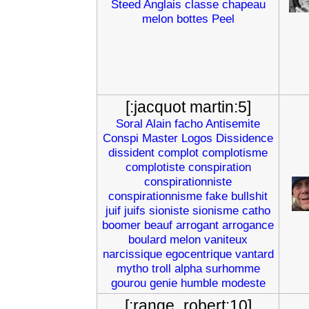
Steed
Anglais
classe
chapeau
melon
bottes
Peel
[:jacquot martin:5]
Soral
Alain
facho
Antisemite
Conspi
Master
Logos
Dissidence
dissident
complot
complotisme
complotiste
conspiration
conspirationniste
conspirationnisme
fake
bullshit
juif
juifs
sioniste
sionisme
catho
boomer
beauf
arrogant
arrogance
boulard
melon
vaniteux
narcissique
egocentrique
vantard
mytho
troll
alpha
surhomme
gourou
genie
humble
modeste
[:range_robert:10]