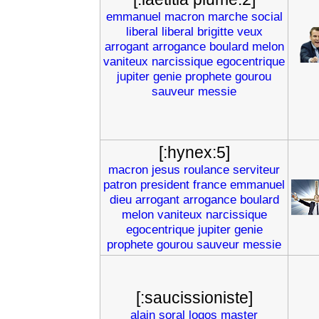
emmanuel
macron
marche
social
liberal
liberal
brigitte
veux
arrogant
arrogance
boulard
melon
vaniteux
narcissique
egocentrique
jupiter
genie
prophete
gourou
sauveur
messie
[:hynex:5]
macron
jesus
roulance
serviteur
patron
president
france
emmanuel
dieu
arrogant
arrogance
boulard
melon
vaniteux
narcissique
egocentrique
jupiter
genie
prophete
gourou
sauveur
messie
[:saucissioniste]
alain
soral
logos
master