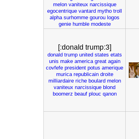
melon
vaniteux
narcissique
egocentrique
vantard
mytho
troll
alpha
surhomme
gourou
logos
genie
humble
modeste
[:donald trump:3]
donald
trump
united
states
etats
unis
make
america
great
again
covfefe
president
potus
amerique
murica
republicain
droite
milliardaire
riche
boulard
melon
vaniteux
narcissique
blond
boomerz
beauf
plouc
qanon