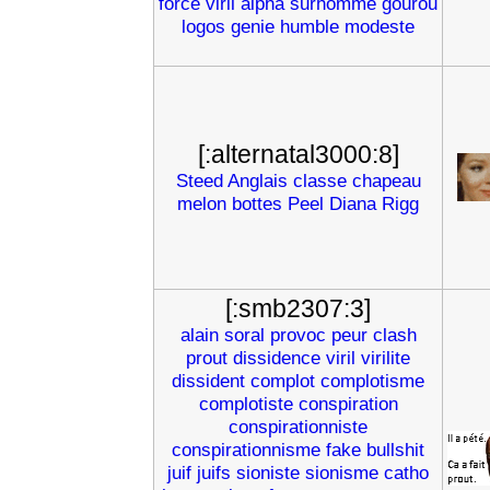
force
viril
alpha
surhomme
gourou
logos
genie
humble
modeste
[:alternatal3000:8]
Steed
Anglais
classe
chapeau
melon
bottes
Peel
Diana
Rigg
[:smb2307:3]
alain
soral
provoc
peur
clash
prout
dissidence
viril
virilite
dissident
complot
complotisme
complotiste
conspiration
conspirationniste
conspirationnisme
fake
bullshit
juif
juifs
sioniste
sionisme
catho