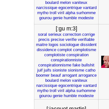
boulard
melon
vaniteux
narcissique
egocentrique
vantard
mytho
troll
viril
alpha
surhomme
gourou
genie
humble
modeste
[:gu m:3]
soral
serieux
correction
corrige
precis
precise
verifie
verifiable
maitre
logos
sociologue
dissident
dissidence
complot
complotisme
complotiste
conspiration
conspirationniste
conspirationnisme
fake
bullshit
juif
juifs
sioniste
sionisme
catho
boomer
beauf
arrogant
arrogance
boulard
melon
vaniteux
narcissique
egocentrique
vantard
mytho
troll
viril
alpha
surhomme
gourou
genie
humble
modeste
[:jacquot martin]