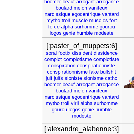
boomer
beauf
arrogant
arrogance
boulard
melon
vaniteux
narcissique
egocentrique
vantard
mytho
troll
muscle
muscles
fort
force
alpha
surhomme
gourou
logos
genie
humble
modeste
[:paster_of_muppets:6]
soral
footix
dissident
dissidence
complot
complotisme
complotiste
conspiration
conspirationniste
conspirationnisme
fake
bullshit
juif
juifs
sioniste
sionisme
catho
boomer
beauf
arrogant
arrogance
boulard
melon
vaniteux
narcissique
egocentrique
vantard
mytho
troll
viril
alpha
surhomme
gourou
logos
genie
humble
modeste
[:alexandre_alabenne:3]