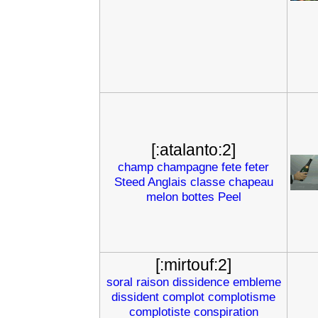
[:atalanto:2]
champ
champagne
fete
feter
Steed
Anglais
classe
chapeau
melon
bottes
Peel
[:mirtouf:2]
soral
raison
dissidence
embleme
dissident
complot
complotisme
complotiste
conspiration