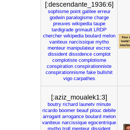
[:descendante_1936:6]
sophisme
point
galilee
erreur
godwin
paralogisme
charge
preuves
wikipedia
taupe
tardigrade
grimault
LRDP
chercher
wikipedia
boulard
melon
vaniteux
narcissique
mytho
menteur
manipulateur
escroc
dissident
dissidence
complot
complotiste
complotisme
conspiration
conspirationniste
conspirationnisme
fake
bullshit
vigo
carpathes
[:aziz_moualek1:3]
boutry
richard
launetv
minute
ricardo
boomer
beauf
plouc
debile
arrogant
arrogance
boulard
melon
vaniteux
narcissique
egocentrique
mytho
troll
menteur
dissident