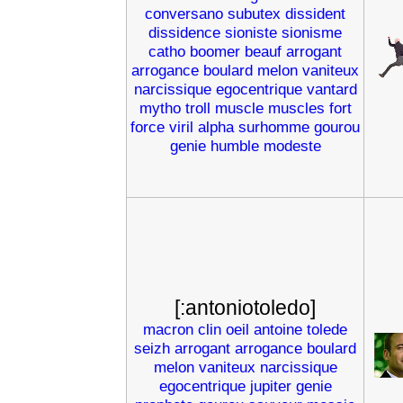
conversano
subutex
dissident
dissidence
sioniste
sionisme
catho
boomer
beauf
arrogant
arrogance
boulard
melon
vaniteux
narcissique
egocentrique
vantard
mytho
troll
muscle
muscles
fort
force
viril
alpha
surhomme
gourou
genie
humble
modeste
[:antoniotoledo]
macron
clin
oeil
antoine
tolede
seizh
arrogant
arrogance
boulard
melon
vaniteux
narcissique
egocentrique
jupiter
genie