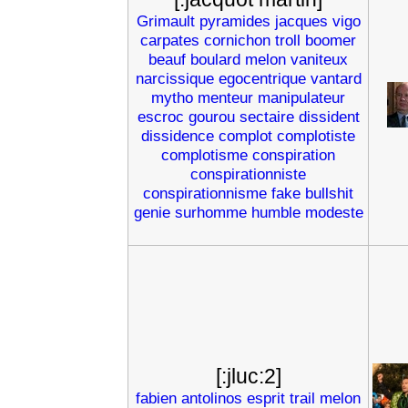
Grimault
pyramides
jacques
vigo
carpates
cornichon
troll
boomer
beauf
boulard
melon
vaniteux
narcissique
egocentrique
vantard
mytho
menteur
manipulateur
escroc
gourou
sectaire
dissident
dissidence
complot
complotiste
complotisme
conspiration
conspirationniste
conspirationnisme
fake
bullshit
genie
surhomme
humble
modeste
[:jluc:2]
fabien
antolinos
esprit
trail
melon