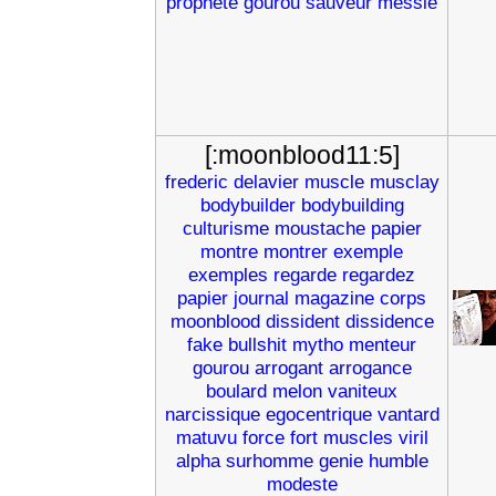
prophete
gourou
sauveur
messie
[:moonblood11:5]
frederic
delavier
muscle
musclay
bodybuilder
bodybuilding
culturisme
moustache
papier
montre
montrer
exemple
exemples
regarde
regardez
papier
journal
magazine
corps
moonblood
dissident
dissidence
fake
bullshit
mytho
menteur
gourou
arrogant
arrogance
boulard
melon
vaniteux
narcissique
egocentrique
vantard
matuvu
force
fort
muscles
viril
alpha
surhomme
genie
humble
modeste