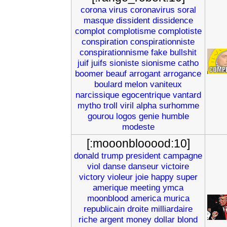
corona
virus
coronavirus
soral
masque
dissident
dissidence
complot
complotisme
complotiste
conspiration
conspirationniste
conspirationnisme
fake
bullshit
juif
juifs
sioniste
sionisme
catho
boomer
beauf
arrogant
arrogance
boulard
melon
vaniteux
narcissique
egocentrique
vantard
mytho
troll
viril
alpha
surhomme
gourou
logos
genie
humble
modeste
[:mooonblooood:10]
donald
trump
president
campagne
viol
danse
danseur
victoire
victory
violeur
joie
happy
super
amerique
meeting
ymca
moonblood
america
murica
republicain
droite
milliardaire
riche
argent
money
dollar
blond