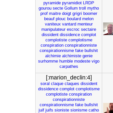
pyramide
pyramidiot
LRDP
gourou
secte
Gollum
troll
mytho
prof
maitre
doigt
grigri
boomer
beauf
plouc
boulard
melon
vaniteux
vantard
menteur
manipulateur
escroc
sectaire
dissident
dissidence
complot
complotiste
complotisme
conspiration
conspirationniste
conspirationnisme
fake
bullshit
alchimie
alchimiste
genie
surhomme
humble
modeste
vigo
carpathes
[:marion_declin:4]
soral
claque
claques
dissident
dissidence
complot
complotisme
complotiste
conspiration
conspirationniste
conspirationnisme
fake
bullshit
juif
juifs
sioniste
sionisme
catho