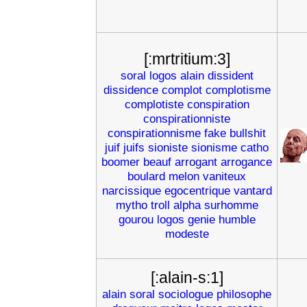
[:mrtritium:3]
soral
logos
alain
dissident
dissidence
complot
complotisme
complotiste
conspiration
conspirationniste
conspirationnisme
fake
bullshit
juif
juifs
sioniste
sionisme
catho
boomer
beauf
arrogant
arrogance
boulard
melon
vaniteux
narcissique
egocentrique
vantard
mytho
troll
alpha
surhomme
gourou
logos
genie
humble
modeste
[:alain-s:1]
alain
soral
sociologue
philosophe