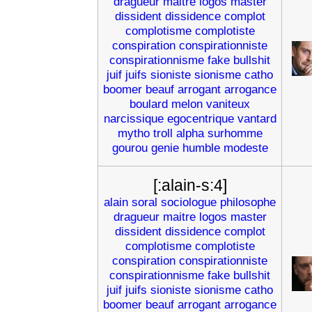
dragueur
maitre
logos
master
dissident
dissidence
complot
complotisme
complotiste
conspiration
conspirationniste
conspirationnisme
fake
bullshit
juif
juifs
sioniste
sionisme
catho
boomer
beauf
arrogant
arrogance
boulard
melon
vaniteux
narcissique
egocentrique
vantard
mytho
troll
alpha
surhomme
gourou
genie
humble
modeste
[:alain-s:4]
alain
soral
sociologue
philosophe
dragueur
maitre
logos
master
dissident
dissidence
complot
complotisme
complotiste
conspiration
conspirationniste
conspirationnisme
fake
bullshit
juif
juifs
sioniste
sionisme
catho
boomer
beauf
arrogant
arrogance