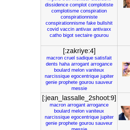
dissidence
complot
complotiste
complotisme
conspiration
conspirationniste
conspirationnisme
fake
bullshit
covid
vaccin
antivax
antivaxx
catho
bigot
sectaire
gourou
[:zakriye:4]
macron
cruel
sadique
satisfait
dents
haha
arrogant
arrogance
boulard
melon
vaniteux
narcissique
egocentrique
jupiter
genie
prophete
gourou
sauveur
messie
[:jean_lassalle_2shoot:9]
macron
arrogant
arrogance
boulard
melon
vaniteux
narcissique
egocentrique
jupiter
genie
prophete
gourou
sauveur
messie