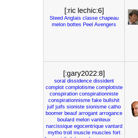
[:ric lechic:6]
Steed
Anglais
classe
chapeau
melon
bottes
Peel
Avengers
[:gary2022:8]
soral
dissidence
dissident
complot
complotisme
complotiste
conspiration
conspirationniste
conspirationnisme
fake
bullshit
juif
juifs
sioniste
sionisme
catho
boomer
beauf
arrogant
arrogance
boulard
melon
vaniteux
narcissique
egocentrique
vantard
mytho
troll
muscle
muscles
fort