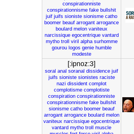
conspirationniste
conspirationnisme
fake
bullshit
juif
juifs
sioniste
sionisme
catho
boomer
beauf
arrogant
arrogance
boulard
melon
vaniteux
narcissique
egocentrique
vantard
mytho
troll
viril
alpha
surhomme
gourou
logos
genie
humble
modeste
[:ipnoz:3]
soral
anal
soranal
dissidence
juif
juifs
sioniste
sionistes
raciste
nazi
dissident
complot
complotisme
complotiste
conspiration
conspirationniste
conspirationnisme
fake
bullshit
sionisme
catho
boomer
beauf
arrogant
arrogance
boulard
melon
vaniteux
narcissique
egocentrique
vantard
mytho
troll
muscle
muscles
fort
force
viril
alpha