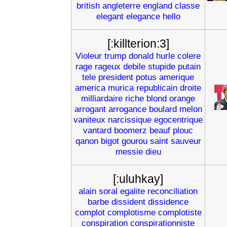
british
angleterre
england
classe
elegant
elegance
hello
[:killterion:3]
Violeur
trump
donald
hurle
colere
rage
rageux
debile
stupide
putain
tele
president
potus
amerique
america
murica
republicain
droite
milliardaire
riche
blond
orange
arrogant
arrogance
boulard
melon
vaniteux
narcissique
egocentrique
vantard
boomerz
beauf
plouc
qanon
bigot
gourou
saint
sauveur
messie
dieu
[:uluhkay]
alain
soral
egalite
reconciliation
barbe
dissident
dissidence
complot
complotisme
complotiste
conspiration
conspirationniste