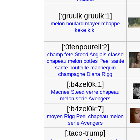
[:gruuik gruuik:1]
melon
boulard
mayer
mbappe
keke
kiki
[:0tenpourell:2]
champ
fete
Steed
Anglais
classe
chapeau
melon
bottes
Peel
sante
sante
bouteille
mannequin
champagne
Diana
Rigg
[:b4zel0k:1]
Macnee
Steed
verre
chapeau
melon
serie
Avengers
[:b4zel0k:7]
moyen
Rigg
Peel
chapeau
melon
serie
Avengers
[:taco-trump]