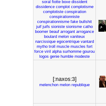
soral
fiotte
boxe
dissident
dissidence
complot
complotisme
complotiste
conspiration
conspirationniste
conspirationnisme
fake
bullshit
juif
juifs
sioniste
sionisme
catho
boomer
beauf
arrogant
arrogance
boulard
melon
vaniteux
narcissique
egocentrique
vantard
mytho
troll
muscle
muscles
fort
force
viril
alpha
surhomme
gourou
logos
genie
humble
modeste
[:naxos:3]
melenchon
melon
republique