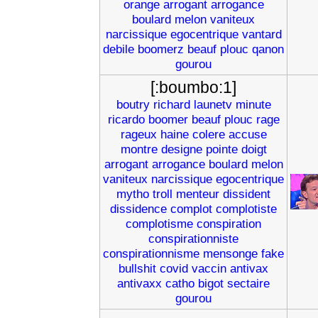
orange
arrogant
arrogance
boulard
melon
vaniteux
narcissique
egocentrique
vantard
debile
boomerz
beauf
plouc
qanon
gourou
[:boumbo:1]
boutry
richard
launetv
minute
ricardo
boomer
beauf
plouc
rage
rageux
haine
colere
accuse
montre
designe
pointe
doigt
arrogant
arrogance
boulard
melon
vaniteux
narcissique
egocentrique
mytho
troll
menteur
dissident
dissidence
complot
complotiste
complotisme
conspiration
conspirationniste
conspirationnisme
mensonge
fake
bullshit
covid
vaccin
antivax
antivaxx
catho
bigot
sectaire
gourou