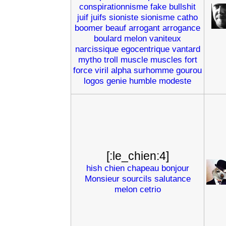
conspirationnisme
fake
bullshit
juif
juifs
sioniste
sionisme
catho
boomer
beauf
arrogant
arrogance
boulard
melon
vaniteux
narcissique
egocentrique
vantard
mytho
troll
muscle
muscles
fort
force
viril
alpha
surhomme
gourou
logos
genie
humble
modeste
[:le_chien:4]
hish
chien
chapeau
bonjour
Monsieur
sourcils
salutance
melon
cetrio