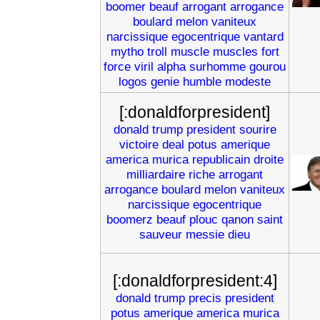
boomer
beauf
arrogant
arrogance
boulard
melon
vaniteux
narcissique
egocentrique
vantard
mytho
troll
muscle
muscles
fort
force
viril
alpha
surhomme
gourou
logos
genie
humble
modeste
[:donaldforpresident]
donald
trump
president
sourire
victoire
deal
potus
amerique
america
murica
republicain
droite
milliardaire
riche
arrogant
arrogance
boulard
melon
vaniteux
narcissique
egocentrique
boomerz
beauf
plouc
qanon
saint
sauveur
messie
dieu
[:donaldforpresident:4]
donald
trump
precis
president
potus
amerique
america
murica