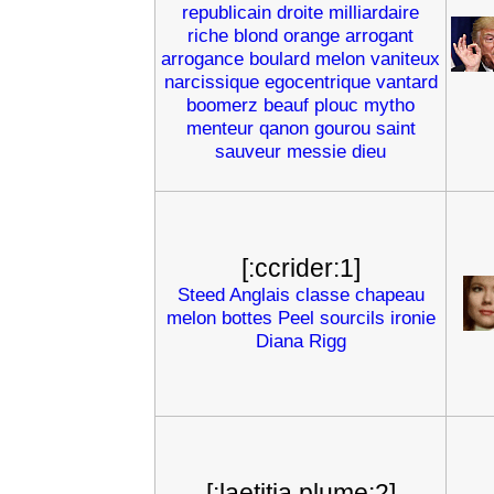
republicain
droite
milliardaire
riche
blond
orange
arrogant
arrogance
boulard
melon
vaniteux
narcissique
egocentrique
vantard
boomerz
beauf
plouc
mytho
menteur
qanon
gourou
saint
sauveur
messie
dieu
[:ccrider:1]
Steed
Anglais
classe
chapeau
melon
bottes
Peel
sourcils
ironie
Diana
Rigg
[:laetitia plume:2]