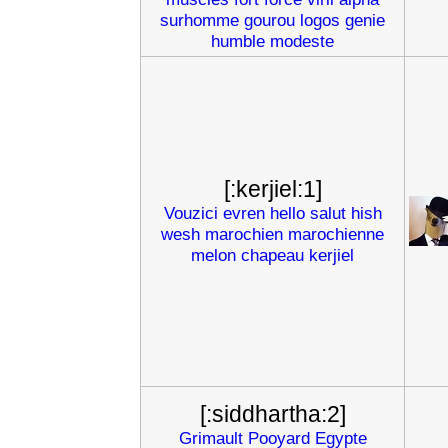
surhomme
gourou
logos
genie
humble
modeste
[:kerjiel:1]
Vouzici
evren
hello
salut
hish
wesh
marochien
marochienne
melon
chapeau
kerjiel
[:siddhartha:2]
Grimault
Pooyard
Egypte