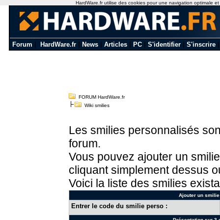
HardWare.fr utilise des cookies pour une navigation optimale et de
Forum
|
HardWare.fr
|
News
|
Articles
|
PC
|
S'identifier
|
S'inscrire
FORUM HardWare.fr
Wiki smilies
Les smilies personnalisés sont
forum.
Vous pouvez ajouter un smilie
cliquant simplement dessus ou
Voici la liste des smilies exista
Ajouter un smilie
Entrer le code du smilie perso :
Présentation sur 3