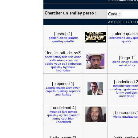
Chercher un smiley perso :
Code :
A
B
C
D
E
F
G
H
I
J
[:csvop:1]
[:alerte qualita
golden
alerte
qualite
dechavane
aloy
qua
qualitay
qualite
qualite
[:leo_le_sdf_de_ss3]
secret
story
tele
television
[:lergo:1]
realtv
etonne
surpris
alerte
cindy
qualit
debile
yeux
oeil
globuleux
secret
story
qualitay
hypnose
hypnotise
[:underlined:2
[:zeprince:1]
moundir
farc
rom
capelo
maitre
aloy
gwen
qualitay
rigoler
mar
capello
qualitay
zeprince
funny
cool
bien
anal
kalitay
underlined
[:underlined:4]
moundir
farc
romeo
[:bencroques:
qualitay
rigoler
marrant
Alerte
qualitay
co
funny
cool
bien
underlined