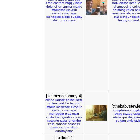
drap
content
happy
main
roux
classe
loreal
v
doigt
chien
animal
maitre
shampooing
coiff
maitresse
eleveur
brushing
chien
ani
elevage
menage
menagere
alerte
qua
menagere
alerte
qualitay
star
eleveur
eleva
star
roux
rousse
happy
content
[:lechiendejohnny:4]
oriane
rousse
animal
bete
chien
caniche
bardot
[:thebabystewie
maitre
maitresse
eleveur
elevage
menage
compliance
compli
menagere
bras
main
swag
swagg
clas
amitie
bien
gentil
caresse
alerte
qualitay
qual
rassurer
rassure
tendre
golden
style
styl
calin
console
consoler
dormir
cougar
alerte
qualitay
star
[:kellian':4]