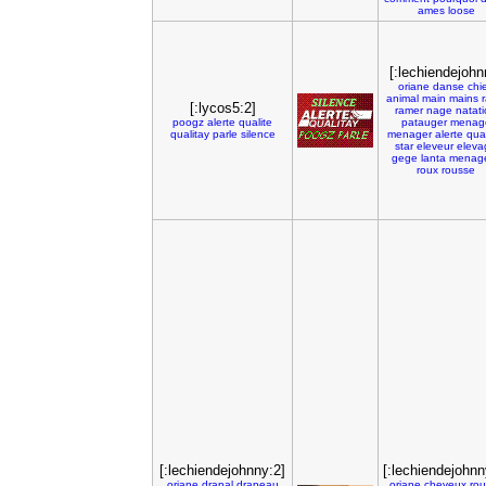
ames
loose
[:lechiendejohn
oriane
danse
chi
animal
main
mains
[:lycos5:2]
ramer
nage
natat
poogz
alerte
qualite
patauger
menag
qualitay
parle
silence
menager
alerte
qual
star
eleveur
eleva
gege
lanta
menag
roux
rousse
[:lechiendejohnny:2]
[:lechiendejohnn
oriane
drapal
drapeau
oriane
cheveux
rou