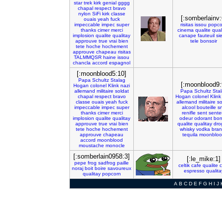
star
trek
kirk
genial
gggg
chapal
respect
bravo
nylon
SiFi
kirk
classe
[:somberlainv:
ouais
yeah
fuck
impeccable
impec
super
risitas
issou
popco
thanks
cimer
merci
cinema
qualite
qual
implosion
qualite
qualitay
canape
fauteuil
si
approuve
true
vrai
bien
tele
bonsoir
tete
hoche
hochement
approuve
chapeau
risitas
TALMMQSR
haine
issou
chancla
accord
espagnol
[:moonblood5:10]
Papa
Schultz
Stalag
[:moonblood9:
Hogan
colonel
Klink
nazi
allemand
militaire
soldat
Papa
Schultz
Sta
chapal
respect
bravo
Hogan
colonel
Klink
classe
ouais
yeah
fuck
allemand
militaire
so
impeccable
impec
super
alcool
bouteille
sn
thanks
cimer
merci
renifle
sent
sente
implosion
qualite
qualitay
odeur
odorant
bo
approuve
true
vrai
bien
qualite
qualitay
dro
tete
hoche
hochement
whisky
vodka
bra
approuve
chapeau
tequila
moonblo
accord
moonblood
moustache
monocle
[:somberlain0958:3]
[:le_mike:1]
pepe
frog
sadfrog
paille
celtik
cafe
qualite
c
noraj
boit
boire
savoureux
espresso
qualita
qualitay
popcorn
A
B
C
D
E
F
G
H
I
J