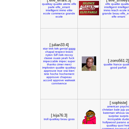
[:elfe_errant:5]
[:elfe_smileys
qualitay
qualite
alerte
elfe
elfe
qualite
qualit
parle
elfe_errant
intelligent
intellige
intelligent
immo
elite
immo
krach
ecole
i
ecole
commerce
grande
grande
beau
elfe_e
ecole
elfe
errant
[:julian33:4]
star
trek
kirk
genial
gggg
chapal
respect
bravo
nylon
SiFi
kirk
mccoy
classe
ouais
yeah
fuck
[:zorro561:2]
impeccable
impec
super
thanks
cimer
merci
qualite
france
qual
implosion
qualite
qualitay
good
parfait
approuve
true
vrai
bien
tete
hoche
hochement
approuve
chapeau
accord
approve
wakwak
connivence
[:sophiste]
american
psych
christian
bale
juju
pa
bateman
whoua
va
[:kija76:3]
surprise
surpris
troll
qualitay
beau
goss
incroyable
dude
hollywood
parano
a
qualitay
quoi
hei
comment
pourquoi
d