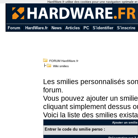
HardWare.fr utilise des cookies pour une navigation optimale et de
Forum
|
HardWare.fr
|
News
|
Articles
|
PC
|
S'identifier
|
S'inscrire
FORUM HardWare.fr
Wiki smilies
Les smilies personnalisés sont
forum.
Vous pouvez ajouter un smilie
cliquant simplement dessus ou
Voici la liste des smilies exista
Ajouter un smilie
Entrer le code du smilie perso :
Présentation sur 3