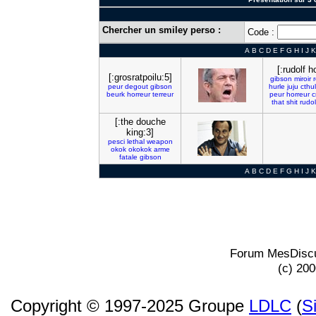
Chercher un smiley perso :
Code :
A
B
C
D
E
F
G
H
I
J
K
[:rudolf h
[:grosratpoilu:5]
gibson
miroir
peur
degout
gibson
hurle
juju
cthu
beurk
horreur
terreur
peur
horreur
c
that
shit
rudol
[:the douche
king:3]
pesci
lethal
weapon
okok
okokok
arme
fatale
gibson
A
B
C
D
E
F
G
H
I
J
K
Forum MesDiscu
(c) 20
Copyright © 1997-2025 Groupe
LDLC
(
S