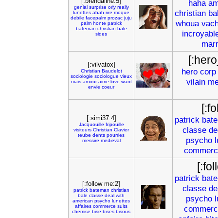
[:brendaline:5]
haha
am
genial
surprise
orly
really
christian
ba
lunettes
ahah
rire
moque
debile
facepalm
prozac
juju
whoua
vac
palm
honte
patrick
bateman
christian
bale
incroyabl
sides
marr
[:her
[:vilvatox]
hero
corp
Christian
Baudelot
sociologie
sociologue
vieux
vilain
me
niais
amour
aime
love
want
envie
coeur
[:f
[:simi37:4]
patrick
bat
Jacquouille
fripouille
classe
de
visiteurs
Christian
Clavier
teube
dents
pourries
psycho
messire
medieval
commerc
[:fo
patrick
bat
[:follow me:2]
classe
de
patrick
bateman
christian
bale
classe
deal
with
psycho
american
psycho
lunettes
affaires
commerce
suits
commerc
chemise
bise
bises
bisous