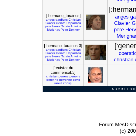
[:herman
[:hermano_tarainos]
anges
ga
anges
gardiens
Christian
Clavier
G
Clavier
Gerard
Depardieu
pere
Herve
Tarain
Antoine
pere
Her
Merignac
Poire
Donkey
Merigna
[:gene
[:hermano_tarainos:3]
anges
gardiens
Christian
operati
Clavier
Gerard
Depardieu
pere
Herve
Tarain
Antoine
christian
Merignac
Poire
Donkey
[:cuistot du
commensal:3]
christian
perone
perrone
peronne
perronne
covid
raoult
conspi
A
B
C
D
E
F
G
H
Forum MesDiscu
(c) 20