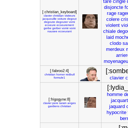
tare
cingle
disjoncte
f
[:christian_keyboard]
rage
rage
clavier
christian
visiteurs
colere
cri
jacquouille
voiture
degout
degoute
degouter
vomi
violent
vio
ecoeure
ecoeurement
gerbe
gerber
vomir
vomi
chiale
dego
nausee
ecoeurant
laid
moch
clodo
sa
merdeux
arrier
moyenage
[:sombe
[:fabroo2:4]
christian
horner
redbull
clavier
c
formule1
[:lydia
homme
d
[:frigogyne:8]
jacquart
clavier
pere
tarain
anges
jaquard
gardiens
christian
hypocrite
ber
[:m