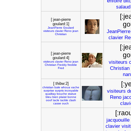
enfoire
bit
salaud
[:je
[:jean-pierre
go
goulard:1]
JeanPierre
Goulard
JeanPierre
visiteurs
clavier
Reno
jean
Christian
clavier
Re
[:je
[:jean-pierre
go
goulard:4]
visiteurs
visiteurs
clavier
Reno
jean
Christian
Freddy
freddie
Christian
Fred
nan
[:y
[:thibw:2]
christian
bale
whoua
vache
visiteurs
d
surprise
surpris
incroyable
qualitay
bouche
statue
Reno
jac
bleu
bien
plaisir
bonne
ooof
tacle
tackle
clash
clavi
casse
ouch
[:rao
jacquouille
clavier
visi