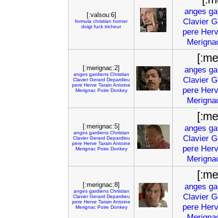
anges
ga
[:valsou:6]
Clavier
G
formula
christian
horner
doigt
fuck
tricheur
pere
Her
Merigna
[:me
[:merignac:2]
anges
ga
anges
gardiens
Christian
Clavier
G
Clavier
Gerard
Depardieu
pere
Herve
Tarain
Antoine
pere
Her
Merignac
Poire
Donkey
Merigna
[:me
[:merignac:5]
anges
ga
anges
gardiens
Christian
Clavier
G
Clavier
Gerard
Depardieu
pere
Herve
Tarain
Antoine
pere
Her
Merignac
Poire
Donkey
Merigna
[:me
[:merignac:8]
anges
ga
anges
gardiens
Christian
Clavier
G
Clavier
Gerard
Depardieu
pere
Herve
Tarain
Antoine
pere
Her
Merignac
Poire
Donkey
Merigna