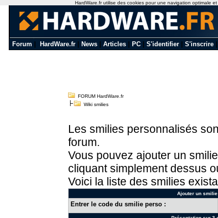
HardWare.fr utilise des cookies pour une navigation optimale et de
Forum
|
HardWare.fr
|
News
|
Articles
|
PC
|
S'identifier
|
S'inscrire
FORUM HardWare.fr
Wiki smilies
Les smilies personnalisés sont
forum.
Vous pouvez ajouter un smilie
cliquant simplement dessus ou
Voici la liste des smilies exista
Ajouter un smilie
Entrer le code du smilie perso :
Présentation sur 3