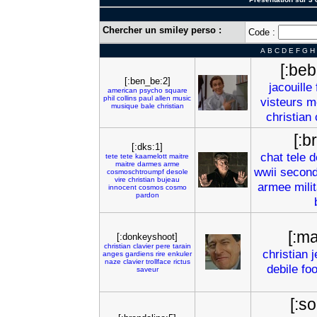
Chercher un smiley perso :
Code :
A
B
C
D
E
F
G
H
[:beb
[:ben_be:2]
jacouille
american
psycho
square
phil
collins
paul
allen
music
visteurs
m
musique
bale
christian
christian
[:b
[:dks:1]
chat
tele
d
tete
tete
kaamelott
maitre
maitre
darmes
arme
wwii
secon
cosmoschtroumpf
desole
vire
christian
bujeau
armee
mili
innocent
cosmos
cosmo
pardon
[:ma
[:donkeyshoot]
christian
clavier
pere
tarain
christian
j
anges
gardiens
rire
enkuler
naze
clavier
trollface
rictus
debile
foo
saveur
[:so