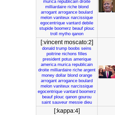
murica
republicain
droite
milliardaire
riche
blond
arrogant
arrogance
boulard
melon
vaniteux
narcissique
egocentrique
vantard
debile
stupide
boomerz
beauf
plouc
troll
mytho
qanon
[:vincent moscato:2]
donald
trump
boobs
seins
poitrine
nichons
filles
president
potus
amerique
america
murica
republicain
droite
milliardaire
riche
argent
money
dollar
blond
orange
arrogant
arrogance
boulard
melon
vaniteux
narcissique
egocentrique
vantard
boomerz
beauf
plouc
qanon
gourou
saint
sauveur
messie
dieu
[:kappa:4]