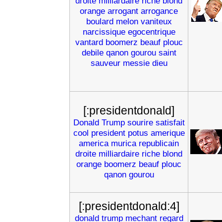
droite
milliardaire
riche
blond
orange
arrogant
arrogance
boulard
melon
vaniteux
narcissique
egocentrique
vantard
boomerz
beauf
plouc
debile
qanon
gourou
saint
sauveur
messie
dieu
[:presidentdonald]
Donald
Trump
sourire
satisfait
cool
president
potus
amerique
america
murica
republicain
droite
milliardaire
riche
blond
orange
boomerz
beauf
plouc
qanon
gourou
[:presidentdonald:4]
donald
trump
mechant
regard