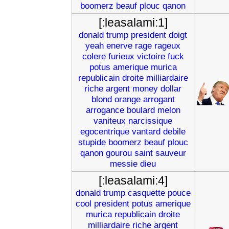
boomerz
beauf
plouc
qanon
[:leasalami:1]
donald
trump
president
doigt
yeah
enerve
rage
rageux
colere
furieux
victoire
fuck
potus
amerique
murica
republicain
droite
milliardaire
riche
argent
money
dollar
blond
orange
arrogant
arrogance
boulard
melon
vaniteux
narcissique
egocentrique
vantard
debile
stupide
boomerz
beauf
plouc
qanon
gourou
saint
sauveur
messie
dieu
[:leasalami:4]
donald
trump
casquette
pouce
cool
president
potus
amerique
murica
republicain
droite
milliardaire
riche
argent