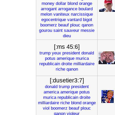
money
dollar
blond
orange
arrogant
arrogance
boulard
melon
vaniteux
narcissique
egocentrique
vantard
bigot
boomerz
beauf
plouc
qanon
gourou
saint
sauveur
messie
dieu
[:ms 45:6]
trump
yeux
president
donald
potus
amerique
murica
republicain
droite
milliardaire
riche
qanon
[:dusetier3:7]
donald
trump
president
america
amerique
potus
murica
republicain
droite
milliardaire
riche
blond
orange
viol
boomerz
beauf
plouc
qanon
violeur