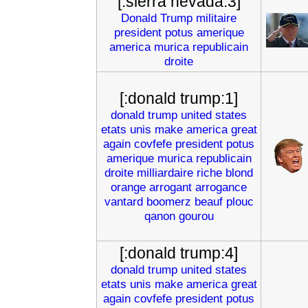
[:sierra nevada:3]
Donald
Trump
militaire
president
potus
amerique
america
murica
republicain
droite
[:donald trump:1]
donald
trump
united
states
etats
unis
make
america
great
again
covfefe
president
potus
amerique
murica
republicain
droite
milliardaire
riche
blond
orange
arrogant
arrogance
vantard
boomerz
beauf
plouc
qanon
gourou
[:donald trump:4]
donald
trump
united
states
etats
unis
make
america
great
again
covfefe
president
potus