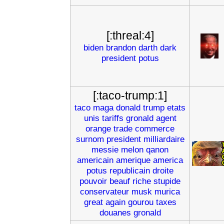
[:threal:4]
biden
brandon
darth
dark
president
potus
[:taco-trump:1]
taco
maga
donald
trump
etats
unis
tariffs
gronald
agent
orange
trade
commerce
surnom
president
milliardaire
messie
melon
qanon
americain
amerique
america
potus
republicain
droite
pouvoir
beauf
riche
stupide
conservateur
musk
murica
great
again
gourou
taxes
douanes
gronald