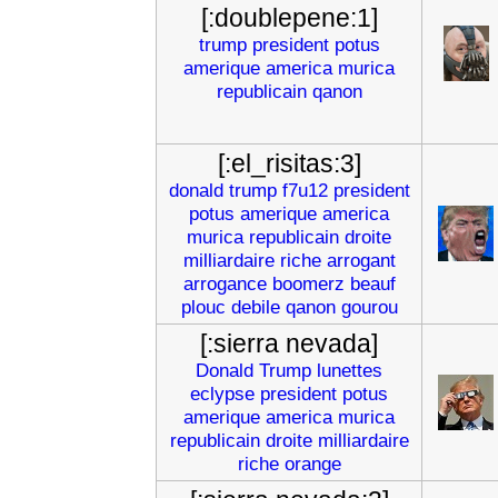
[:doublepene:1]
trump
president
potus
amerique
america
murica
republicain
qanon
[:el_risitas:3]
donald
trump
f7u12
president
potus
amerique
america
murica
republicain
droite
milliardaire
riche
arrogant
arrogance
boomerz
beauf
plouc
debile
qanon
gourou
[:sierra nevada]
Donald
Trump
lunettes
eclypse
president
potus
amerique
america
murica
republicain
droite
milliardaire
riche
orange