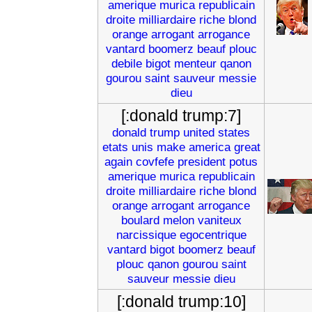
amerique
murica
republicain
droite
milliardaire
riche
blond
orange
arrogant
arrogance
vantard
boomerz
beauf
plouc
debile
bigot
menteur
qanon
gourou
saint
sauveur
messie
dieu
[:donald trump:7]
donald
trump
united
states
etats
unis
make
america
great
again
covfefe
president
potus
amerique
murica
republicain
droite
milliardaire
riche
blond
orange
arrogant
arrogance
boulard
melon
vaniteux
narcissique
egocentrique
vantard
bigot
boomerz
beauf
plouc
qanon
gourou
saint
sauveur
messie
dieu
[:donald trump:10]