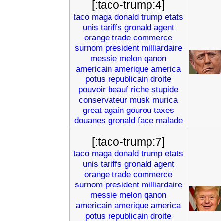
[:taco-trump:4]
taco
maga
donald
trump
etats
unis
tariffs
gronald
agent
orange
trade
commerce
surnom
president
milliardaire
messie
melon
qanon
americain
amerique
america
potus
republicain
droite
pouvoir
beauf
riche
stupide
conservateur
musk
murica
great
again
gourou
taxes
douanes
gronald
face
malade
[:taco-trump:7]
taco
maga
donald
trump
etats
unis
tariffs
gronald
agent
orange
trade
commerce
surnom
president
milliardaire
messie
melon
qanon
americain
amerique
america
potus
republicain
droite