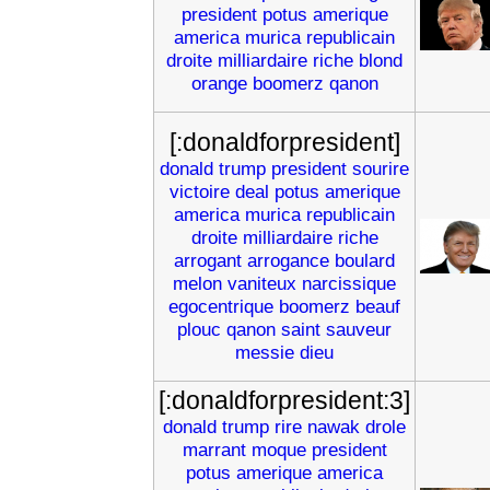
president
potus
amerique
america
murica
republicain
droite
milliardaire
riche
blond
orange
boomerz
qanon
[:donaldforpresident]
donald
trump
president
sourire
victoire
deal
potus
amerique
america
murica
republicain
droite
milliardaire
riche
arrogant
arrogance
boulard
melon
vaniteux
narcissique
egocentrique
boomerz
beauf
plouc
qanon
saint
sauveur
messie
dieu
[:donaldforpresident:3]
donald
trump
rire
nawak
drole
marrant
moque
president
potus
amerique
america