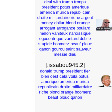
deal
with
trump
tronpa
president
potus
amerique
america
murica
republicain
droite
milliardaire
riche
argent
money
dollar
blond
orange
arrogant
arrogance
boulard
melon
vaniteux
narcissique
egocentrique
vantard
debile
stupide
boomerz
beauf
plouc
qanon
gourou
saint
sauveur
messie
dieu
[:issabou945:2]
donald
trump
president
fier
bien
cest
cela
voila
potus
amerique
america
murica
republicain
droite
milliardaire
riche
blond
orange
boomerz
beauf
plouc
qanon