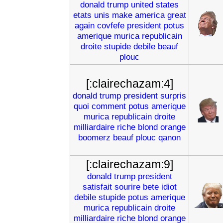
donald
trump
united
states
etats
unis
make
america
great
again
covfefe
president
potus
amerique
murica
republicain
droite
stupide
debile
beauf
plouc
[:clairechazam:4]
donald
trump
president
surpris
quoi
comment
potus
amerique
murica
republicain
droite
milliardaire
riche
blond
orange
boomerz
beauf
plouc
qanon
[:clairechazam:9]
donald
trump
president
satisfait
sourire
bete
idiot
debile
stupide
potus
amerique
murica
republicain
droite
milliardaire
riche
blond
orange