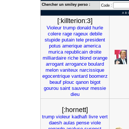
Chercher un smiley perso :
Code :
A
B
[:killterion:3]
Violeur
trump
donald
hurle
colere
rage
rageux
debile
stupide
putain
tele
president
potus
amerique
america
murica
republicain
droite
milliardaire
riche
blond
orange
arrogant
arrogance
boulard
melon
vaniteux
narcissique
egocentrique
vantard
boomerz
beauf
plouc
qanon
bigot
gourou
saint
sauveur
messie
dieu
[:hornett]
trump
violeur
kadhafi
livre
vert
daesh
aulas
pense
viole
regarde
analyse
suspect