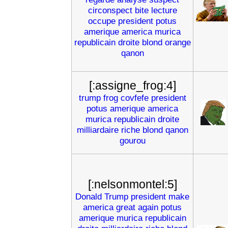
circonspect
bite
lecture
occupe
president
potus
amerique
america
murica
republicain
droite
blond
orange
qanon
[:assigne_frog:4]
trump
frog
covfefe
president
potus
amerique
america
murica
republicain
droite
milliardaire
riche
blond
qanon
gourou
[:nelsonmontel:5]
Donald
Trump
president
make
america
great
again
potus
amerique
murica
republicain