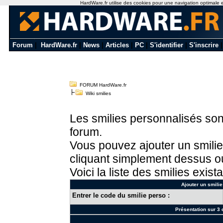
HardWare.fr utilise des cookies pour une navigation optimale et 
Forum
|
HardWare.fr
|
News
|
Articles
|
PC
|
S'identifier
|
S'inscrire
FORUM HardWare.fr
Wiki smilies
Les smilies personnalisés sont
forum.
Vous pouvez ajouter un smilie
cliquant simplement dessus ou
Voici la liste des smilies exista
Ajouter un smilie
Entrer le code du smilie perso :
Présentation sur 3