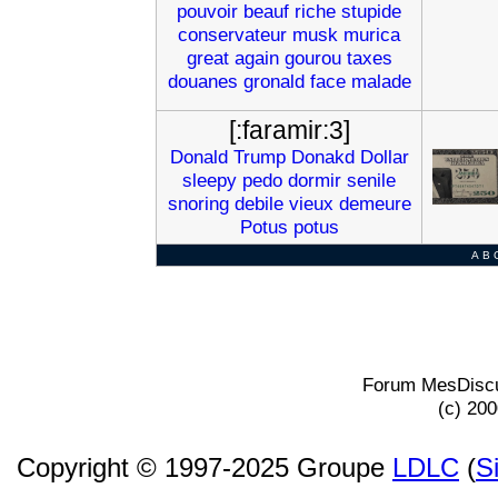
pouvoir
beauf
riche
stupide
conservateur
musk
murica
great
again
gourou
taxes
douanes
gronald
face
malade
[:faramir:3]
Donald
Trump
Donakd
Dollar
sleepy
pedo
dormir
senile
snoring
debile
vieux
demeure
Potus
potus
A
B
Forum MesDiscu
(c) 20
Copyright © 1997-2025 Groupe
LDLC
(
S