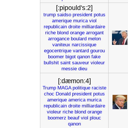
[:pipould's:2]
trump
saidso
president
potus
amerique
murica
viol
republicain
droite
milliardaire
riche
blond
orange
arrogant
arrogance
boulard
melon
vaniteux
narcissique
egocentrique
vantard
gourou
boomer
bigot
qanon
fake
bullshit
saint
sauveur
violeur
messie
dieu
[:dæmon:4]
Trump
MAGA
politique
raciste
choc
Donald
president
potus
amerique
america
murica
republicain
droite
milliardaire
violeur
riche
blond
orange
boomerz
beauf
viol
plouc
qanon