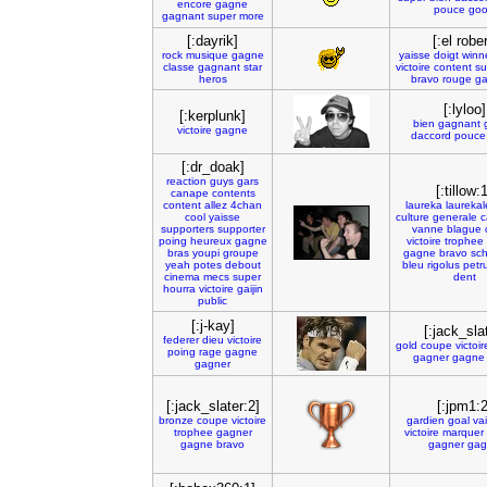
encore
gagne
pouce
go
gagnant
super
more
[:dayrik]
[:el rober
rock
musique
gagne
yaisse
doigt
winn
classe
gagnant
star
victoire
content
su
heros
bravo
rouge
g
[:lyloo]
[:kerplunk]
bien
gagnant
victoire
gagne
daccord
pouce
[:dr_doak]
reaction
guys
gars
[:tillow:
canape
contents
content
allez
4chan
laureka
laureka
cool
yaisse
culture
generale
c
supporters
supporter
vanne
blague
poing
heureux
gagne
victoire
trophee
bras
youpi
groupe
gagne
bravo
sch
yeah
potes
debout
bleu
rigolus
petr
cinema
mecs
super
dent
hourra
victoire
gaijin
public
[:j-kay]
[:jack_sla
federer
dieu
victoire
gold
coupe
victoir
poing
rage
gagne
gagner
gagne
gagner
[:jack_slater:2]
[:jpm1:2
bronze
coupe
victoire
gardien
goal
va
trophee
gagner
victoire
marquer
gagne
bravo
gagner
gag