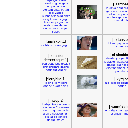
pepe
grenouille
reaction
guys
gars
[:aardpee
canape
contents
laureka
honneur
content
allez
4chan
generale
secon
cool
yaisse
silver
coupe
vi
supporters
supporter
trophee
gagner
poing
heureux
gagne
bravo
daph
bras
youpi
groupe
yeah
potes
debout
cinema
mecs
super
public
[:ortensio
[:nishikori:1]
Linea
gagne
c
nishikori
tennis
gagne
cartoon
to
[:el shadda
[:letaulier
victoire
peuple
l
demoniaque:1]
liberation
gladiate
courgette
brie
meaux
gagne
gagner
e
pret
prepare
gagne
election
france
p
gagnant
winner
populism
[:larrybird:1]
[:kyrgio
yeah
dico
victoire
nick
kyrgios
cont
gagne
ouais
poing
gagne
[:halep:2]
Halep
Simona
tennis
[:worm'skill
roumaine
Roumanie
tete
casquette
smile
nadal
gagne
rag
sourire
soulagement
champion
mo
soulagee
victoire
gagne
match