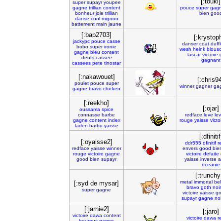
[:touki]
super
supayr
youpee
gagne
trillian
content
pouce
super
gag
bonheur
joie
trillian
bien
goo
danse
cool
mignon
battement
main
jaune
[:bap2703]
[:krystop
jackypc
pouce
casse
danser
coat
duff
bobo
super
ironie
wesh
heink
blous
gagne
bleu
content
lascar
victoire
dents
cassee
gagnant
cassees
pete
tinostar
[:nakawouet]
[:chris9
poulet
pouce
super
winner
gagner
ga
gagne
bravo
chicken
[:reekho]
[:ojar]
oussama
spice
connasse
barbe
redface
leve
lev
gagne
content
index
rouge
yaisse
victo
laden
barbu
yaisse
[:dfinitif
[:oyaisse2]
ddr555
dfinitif
r
redface
yaisse
winner
envers
good
bie
rouge
victoire
gagne
victoire
defaite
good
bien
supayr
yaisse
inverse
a
oceanie
[:trunchy 
metal
immortal
be
[:syd de mysar]
bravo
goth
noir
super
gagne
victoire
yaisse
g
supayr
gagne
no
[:jarnie2]
[:jaro]
victoire
dawa
content
victoire
dawa
r
heureux
gagne