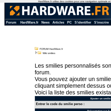
HardWare.fr utilise des cookies pour une navigation optimale et de
Forum
|
HardWare.fr
|
News
|
Articles
|
PC
|
S'identifier
|
S'inscrire
FORUM HardWare.fr
Wiki smilies
Les smilies personnalisés sont
forum.
Vous pouvez ajouter un smilie
cliquant simplement dessus ou
Voici la liste des smilies exista
Ajouter un smilie
Entrer le code du smilie perso :
Présentation sur 3