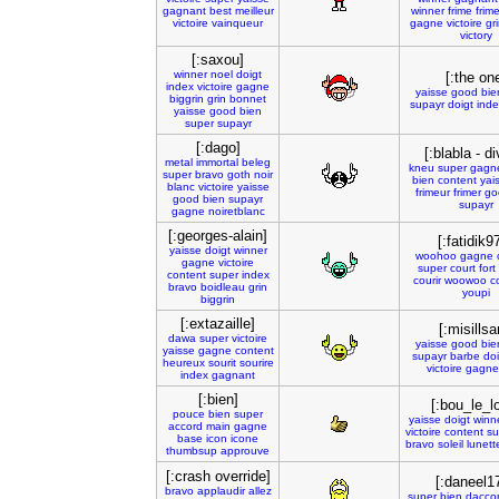
gagnant
best
meilleur
winner
frime
frim
victoire
vainqueur
gagne
victoire
gr
victory
[:saxou]
winner
noel
doigt
[:the on
index
victoire
gagne
yaisse
good
bie
biggrin
grin
bonnet
supayr
doigt
inde
yaisse
good
bien
super
supayr
[:dago]
[:blabla - di
metal
immortal
beleg
kneu
super
gagn
super
bravo
goth
noir
bien
content
yai
blanc
victoire
yaisse
frimeur
frimer
go
good
bien
supayr
supayr
gagne
noiretblanc
[:georges-alain]
[:fatidik9
yaisse
doigt
winner
woohoo
gagne
gagne
victoire
super
court
fort
content
super
index
courir
woowoo
c
bravo
boidleau
grin
youpi
biggrin
[:extazaille]
[:misills
dawa
super
victoire
yaisse
good
bie
yaisse
gagne
content
supayr
barbe
doi
heureux
sourit
sourire
victoire
gagne
index
gagnant
[:bien]
[:bou_le_l
pouce
bien
super
yaisse
doigt
winn
accord
main
gagne
victoire
content
su
base
icon
icone
bravo
soleil
lunett
thumbsup
approuve
[:crash override]
[:daneel17
bravo
applaudir
allez
super
bien
dacco