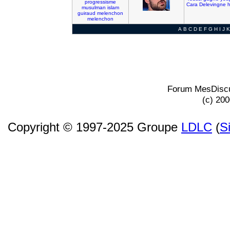
progressisme
Cara
Delevingne
h
musulman
islam
guiraud
melenchon
melenchon
A
B
C
D
E
F
G
H
I
J
K
Forum MesDiscu
(c) 20
Copyright © 1997-2025 Groupe
LDLC
(
S