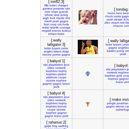
[:ronfl2:3]
fille
index
chargez
gamine
proteste
niet
[:tombig:
nein
nope
gueule
heros
hero
best
refuse
stop
poing
chuck
norris
gagn
argh
fuck
merde
shit
yeah
dessin
4ch
manif
yeah
gagne
dieu
vivant
noir
bl
foot
coup
cris
hurle
chauve
com
resist
rebelle
courage
negatif
enerve
furieux
enfant
bebe
[:wally
[:wally lallig
lalligator:3]
kobe
bryant
cetri
gagne
angeles
kobe
bryant
cetrio
basket
poing
vic
angles
lakers
doigt
yeah
montre
pointe
gagne
[:babyol:1]
vita
playstation
jeux
[:babyol:
video
network
vita
playstation
j
trophees
trophy
network
trophee
trophies
platine
trophies
gold
cou
platinum
coupe
trophee
gagner
victoire
trophee
bravo
peti
gagner
gagne
bravo
petit
[:babyol:4]
vita
playstation
jeux
[:make insta
video
network
trophees
trophy
pringle
jonathan
trophies
bronze
gagne
winner
ca
coupe
victoire
subterfug
trophee
gagner
gagne
bravo
petit
[:rahanus:2]
gaijin
frog
sadfrog