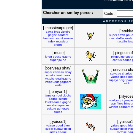
Chercher un smiley perso :
Code :
A
B
C
D
E
F
G
H
I
J
K
[:mossieurpropre]
[:stukka
dawa
bras
victoire
gagne
content
super
dawa
pouc
heureux
sourit
sourire
coat
duffle
wesh
index
mossieur
racaille
las
propre
[:muse]
[:pingouino
kneu
pouce
gagne
pingouino
supe
super
jaune
confus
pouce
[:cerveau shay]
[:cerveau cha
super
cerveau
shay
cerveau
charles
eureka
foot
dawa
yaisse
good
bie
victoire
goal
gagne
supayr
doigt
pou
vainqueur
gagnant
wink
verts
[:e-nyar:1]
laureka
noel
cloche
[:lilyros
gagne
culture
cool
youpi
youpe
lorekadoree
gagne
star
frime
frimeu
eureka
reponse
winner
gagnant
v
culture
generale
coupe
[:yaisse1]
[:yaisse1
yaisse
good
bien
yaisse
good
bie
super
supayr
doigt
supayr
doigt
ind
index
gagne
victoire
gag