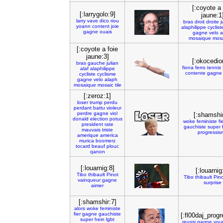
[:coyote a 
[:larrygolo:9]
jaune:1
larry
vave
dico
riou
bras
droit
droite
j
yoann
content
joie
alaphilippe
cyclist
gagne
ouais
gagne
velo
a
mosaique
mos
[:coyote a foie
jaune:3]
[:okocedio
bras
gauche
julian
fiona
ferro
tennis
alaf
alaphilippe
contente
gagne
cycliste
cyclisme
gagne
velo
alaph
mosaique
mosaic
tile
[:zeroz:1]
loser
trump
perdu
perdant
battu
violeur
perdre
gagne
viol
[:shamshir
donald
election
potus
woke
feministe
fi
president
rate
gauchiste
super
mauvais
triste
progressis
amerique
america
murica
boomerz
tocard
beauf
plouc
qanon
[:louarnig:8]
[:louarnig
Tibo
thibault
Pinot
Tibo
thibault
Pino
vainqueur
gagne
surprise
aimer
[:shamshir:7]
alors
woke
feministe
fier
gagne
gauchiste
[:fl00daj_progr
super
hein
lgbt
reussi
gagne
you