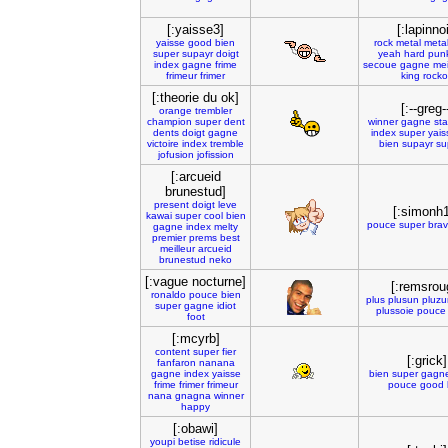
[:yaisse3]
[:lapinnoi
yaisse
good
bien
rock
metal
meta
super
supayr
doigt
yeah
hard
pun
index
gagne
frime
secoue
gagne
mei
frimeur
frimer
king
rock
[:theorie du ok]
[:--greg-
orange
trembler
champion
super
dent
winner
gagne
sta
dents
doigt
gagne
index
super
yais
victoire
index
tremble
bien
supayr
su
jofusion
jofission
[:arcueid
brunestud]
present
doigt
leve
[:simonh
kawai
super
cool
bien
pouce
super
bra
gagne
index
melty
premier
prems
best
meilleur
arcueid
brunestud
neko
[:vague nocturne]
[:remsrou
ronaldo
pouce
bien
plus
plusun
pluzu
super
gagne
idiot
plussoie
pouce
foot
[:mcyrb]
content
super
fier
[:grick]
fanfaron
nanana
gagne
index
yaisse
bien
super
gagn
frime
frimer
frimeur
pouce
good
nana
gnagna
winner
happy
[:obawi]
youpi
betise
ridicule