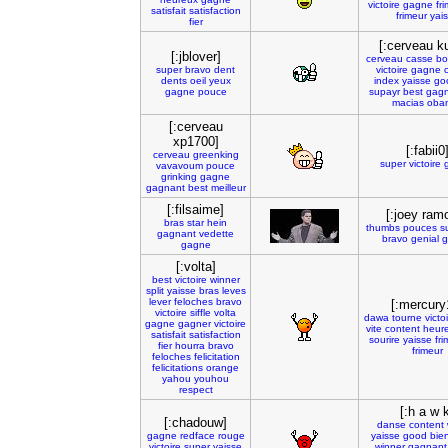
victoire
gagne
fr
satisfait
satisfaction
frimeur
yai
fier
[:cerveau k
[:jblover]
cerveau
casse
bo
super
bravo
dent
victoire
gagne
dents
oeil
yeux
index
yaisse
go
gagne
pouce
supayr
best
gag
macias
oba
[:cerveau
xp1700]
[:fabii0
cerveau
greenking
super
victoire
vavavoum
pouce
grinking
gagne
gagnant
best
meilleur
[:filsaime]
[:joey ram
bras
star
hein
thumbs
pouces
s
gagnant
vedette
bravo
genial
g
gagne
[:volta]
best
victoire
winner
split
yaisse
bras
leves
lever
feloches
bravo
[:mercury
victoire
siffle
volta
dawa
tourne
victo
gagne
gagner
victoire
vite
content
heur
satisfait
satisfaction
sourire
yaisse
fr
fier
hourra
bravo
frimeur
feloches
felicitation
felicitations
orange
yahou
youhou
respect
[:h a w 
[:chadouw]
danse
content
gagne
redface
rouge
yaisse
good
bie
victoire
super
yaisse
winner
gagnant