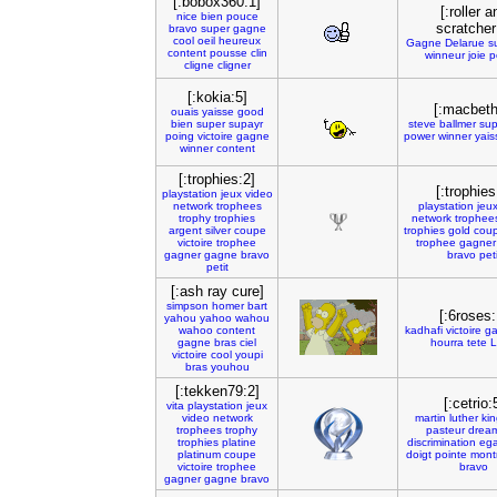
[:bobox360:1]
[:roller a
nice
bien
pouce
scratcher
bravo
super
gagne
cool
oeil
heureux
Gagne
Delarue
s
content
pousse
clin
winneur
joie
p
cligne
cligner
[:kokia:5]
[:macbeth
ouais
yaisse
good
bien
super
supayr
steve
ballmer
sup
poing
victoire
gagne
power
winner
yais
winner
content
[:trophies:2]
[:trophies
playstation
jeux
video
network
trophees
playstation
jeu
trophy
trophies
network
trophee
argent
silver
coupe
trophies
gold
cou
victoire
trophee
trophee
gagner
gagner
gagne
bravo
bravo
peti
petit
[:ash ray cure]
simpson
homer
bart
[:6roses:
yahou
yahoo
wahou
wahoo
content
kadhafi
victoire
g
gagne
bras
ciel
hourra
tete
L
victoire
cool
youpi
bras
youhou
[:tekken79:2]
[:cetrio:
vita
playstation
jeux
video
network
martin
luther
kin
trophees
trophy
pasteur
drea
trophies
platine
discrimination
ega
platinum
coupe
doigt
pointe
mont
victoire
trophee
bravo
gagner
gagne
bravo