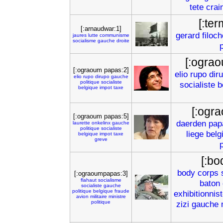
tete
crai
[:ter
[:arnaudwar:1]
gerard
filoch
jaures
lutte
communisme
socialisme
gauche
droite
p
[:ogra
[:ograoum papas:2]
elio
rupo
dir
elio
rupo
dirupo
gauche
politique
socialiste
socialiste
b
belgique
impot
taxe
[:ogr
[:ograoum papas:5]
daerden
pap
laurette
onkelinx
gauche
politique
socialiste
liege
belg
belgique
impot
taxe
greve
p
[:bo
body
corps
[:ograoumpapas:3]
flahaut
socialisme
baton
socialiste
gauche
politique
belgique
fraude
exhibitionnis
avion
militaire
ministre
politique
zizi
gauche