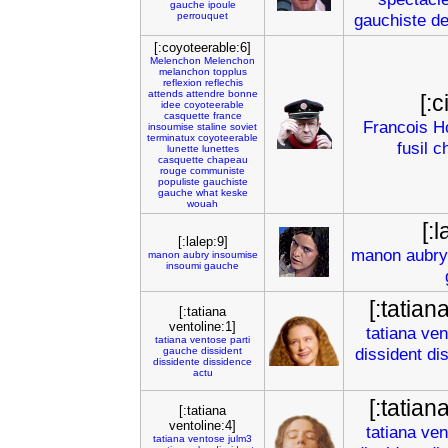
gauche
ipoule
perrouquet
gauchiste
de
[:coyoteerable:6]
Melenchon
Melenchon
melanchon
topplus
reflexion
reflechis
attends
attendre
bonne
[:c
idee
coyoteerable
casquette
france
Francois
H
insoumise
staline
soviet
terminatux
coyoteerable
fusil
c
lunette
lunettes
casquette
chapeau
rouge
communiste
populiste
gauchiste
gauche
what
keske
wouah
[:
[:lalep:9]
manon
aubry
manon
aubry
insoumise
insoumi
gauche
[:tatian
[:tatiana
ventoline:1]
tatiana
ven
tatiana
ventose
parti
dissident
di
gauche
dissident
dissidente
dissidence
actu
[:tatian
[:tatiana
ventoline:4]
tatiana
ven
tatiana
ventose
julm3