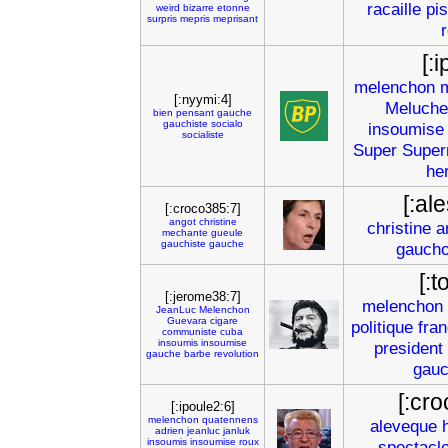
racaille
pis
weird
bizarre
etonne
surpris
mepris
meprisant
[:
melenchon
[:nyymi:4]
Meluche
bien
pensant
gauche
gauchiste
socialo
insoumise
socialiste
Super
Supe
he
[:al
[:croco385:7]
angot
christine
christine
a
mechante
gueule
gauchiste
gauche
gauch
[:t
[:jerome38:7]
melenchon
JeanLuc
Melenchon
Guevara
cigare
politique
fra
communiste
cuba
insoumis
insoumise
president
gauche
barbe
revolution
gau
[:cr
[:ipoule2:6]
melenchon
quatennens
aleveque
adrien
jeanluc
janluk
insoumis
insoumise
roux
spectacl