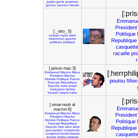
jupiter
genie
prophete
gourou
sauveur
messie
[:pri
Emmanue
President
[:_otto_:5]
Politique
cyclope
rayon
laser
melenchon
gauche
Republique
politicien
politique
casquett
racaille
pis
[:prison mac:3]
[:herrphil
Emmanuel
Macron
Manu
President
Marche
Homme
Politique
France
poutou
fillon
Francais
Republique
Gauche
notre
projet
noraj
jaron
larmes
hautain
mepris
haha
[:pri
[:omar-nouh al
Emmanue
macron:6]
Emmanuel
Macron
Manu
President
President
Marche
Homme
Politique
France
Politique
Francais
Republique
Republique
Gauche
hein
whut
what
quoi
pardon
comprends
casquett
comprend
bordel
bizarre
louche
chelou
etrange