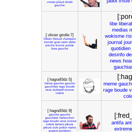
jadot
triste
cnews
praud
droite
gauche
[:por
libe
libera
medias
m
[:olivier girolle:7]
wokisme
ris
Olivier
Giroud
champion
journal
jour
monde
goat
saint
abbe
preche
bonne
parole
quotidien
bras
gauche
desinfo
de
news
hoa
gauchia
[:ha
[:hagra93dz:5]
meme
gauch
meme
gauche
gaucho
gauchiste
rage
boude
rage
boude
v
vexe
dubitatif
enerve
colere
col
[:hagra93dz:9]
[:fre
gauche
gaucho
gauchiste
melenchon
rage
boude
vexe
enerve
antifa
ant
colere
larmes
pleure
pleurs
ouin
police
mains
extrem
angers
gombron