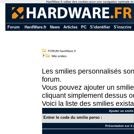
HardWare.fr utilise des cookies pour une navigation optimale et de
Forum
|
HardWare.fr
|
News
|
Articles
|
PC
|
S'identifier
|
S'inscrire
FORUM HardWare.fr
Wiki smilies
Les smilies personnalisés sont
forum.
Vous pouvez ajouter un smilie
cliquant simplement dessus ou
Voici la liste des smilies exista
Ajouter un smilie
Entrer le code du smilie perso :
Présentation sur 3