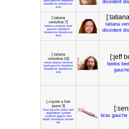
dissident
di
parti
gauche
dissident
dissidente
dissidence
actu
[:tatian
[:tatiana
ventoline:7]
tatiana
ven
tatiana
ventose
parti
dissident
di
gauche
dissident
dissidente
dissidence
actu
[:tatiana
[:jeff 
ventoline:10]
metal
tatiana
ventose
bedos
be
parti
gauche
dissident
gauch
dissidente
dissidence
actu
[:coyote a foie
jaune:3]
[:se
bras
gauche
julian
alaf
alaphilippe
cycliste
bras
gauche
cyclisme
gagne
velo
alaph
mosaique
mosaic
tile