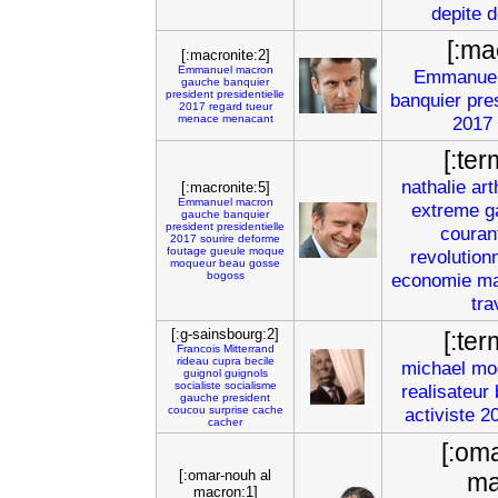
depite
d
[:ma
[:macronite:2]
Emmanuel
macron
Emmanue
gauche
banquier
president
presidentielle
banquier
pre
2017
regard
tueur
menace
menacant
2017
[:ter
nathalie
art
[:macronite:5]
Emmanuel
macron
extreme
g
gauche
banquier
president
presidentielle
couran
2017
sourire
deforme
foutage
gueule
moque
revolution
moqueur
beau
gosse
bogoss
economie
ma
tra
[:g-sainsbourg:2]
[:ter
Francois
Mitterrand
rideau
cupra
becile
michael
mo
guignol
guignols
socialiste
socialisme
realisateur
gauche
president
coucou
surprise
cache
activiste
2
cacher
[:om
[:omar-nouh al
ma
macron:1]