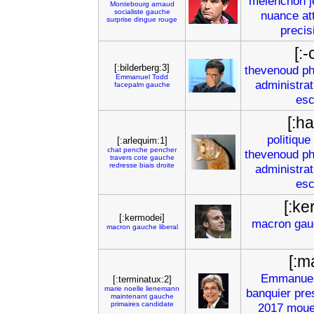
melenchon
Montebourg
arnaud
socialiste
gauche
nuance
at
surprise
dingue
rouge
precis
[:-
[:bilderberg:3]
thevenoud
ph
Emmanuel
Todd
administrat
facepalm
gauche
esc
[:h
politique
[:arlequim:1]
chat
penche
pencher
thevenoud
ph
travers
cote
gauche
redresse
biais
droite
administrat
esc
[:ke
[:kermodei]
macron
gau
macron
gauche
liberal
[:m
Emmanue
[:terminatux:2]
marie
noelle
lienemann
banquier
pre
maintenant
gauche
primaires
candidate
2017
mou