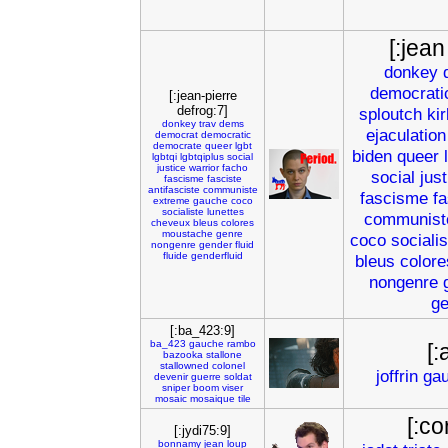
[:jean
donkey
democrati
[:jean-pierre
defrog:7]
sploutch
kir
donkey
trav
dems
ejaculation
democrat
democratic
democrate
queer
lgbt
biden
queer
lgbtqi
lgbtqiplus
social
justice
warrior
facho
social
just
fascisme
fasciste
antifasciste
communiste
fascisme
fa
extreme
gauche
coco
socialiste
lunettes
communist
cheveux
bleus
colores
moustache
genre
coco
socialis
nongenre
gender
fluid
fluide
genderfluid
bleus
colore
nongenre
ge
[:ba_423:9]
ba_423
gauche
rambo
[:
bazooka
stallone
stallowned
colonel
joffrin
ga
devenir
guerre
soldat
sniper
boom
viser
mosaic
mosaique
tile
[:co
[:jydi75:9]
bonnamy
jean
loup