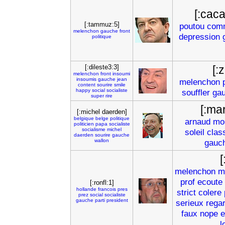
[:cac
[:tammuz:5]
poutou
com
melenchon
gauche
front
depression
politique
[:dileste3:3]
[:
melenchon
front
insoumi
insoumis
gauche
jean
melenchon
content
sourire
smile
happy
social
socialiste
souffler
ga
super
rire
[:ma
[:michel daerden]
belgique
belge
politique
arnaud
mo
politicien
papa
socialiste
socialisme
michel
soleil
clas
daerden
sourire
gauche
wallon
gauc
[
melenchon
m
prof
ecoute
[:ronfl:1]
hollande
francois
pres
strict
colere
prez
social
socialiste
gauche
parti
president
serieux
rega
faux
nope
e
l