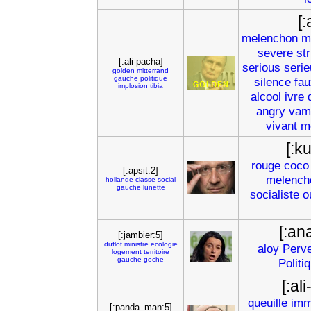
[:
melenchon
m
severe
str
[:ali-pacha]
serious
serie
golden
mitterrand
gauche
politique
silence
fau
implosion
tibia
alcool
ivre
angry
vam
vivant
m
[:k
rouge
coco
[:apsit:2]
melench
hollande
classe
social
gauche
lunette
socialiste
o
[:an
[:jambier:5]
duflot
ministre
ecologie
aloy
Perv
logement
territoire
gauche
goche
Politi
[:al
queuille
imm
[:panda_man:5]