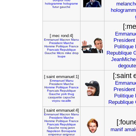
bonjour
holo
melanch
hologramme
holograme
futur
gauche
hologramm
[:me
Emmanue
[:mec rond:4]
President
Emmanuel
Macron
Manu
President
Marche
Politique
Homme
Politique
France
Francais
Republique
Republique
Gauche
Micro
mike
drop
loupe
JeanMiche
degoute
[:saint
[:saint emmanuel:1]
Emmanuel
Manu
Emmanue
President
Marche
Homme
Politique
France
President
Francais
Republique
Gauche
york
thug
Politique
casquette
capuche
voyou
racaille
Republique
[:saint emmanuel:4]
Emmanuel
Macron
Manu
President
Marche
[:foun
Homme
Politique
France
Francais
Republique
Gauche
noraj
jaron
manif
ama
Napoleon
Bonaparte
empereur
seigneur