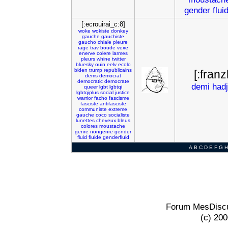
gender
flui
[:ecrouirai_c:8]
woke
wokiste
donkey
gauche
gauchiste
gaucho
chiale
pleure
rage
trav
boude
vexe
enerve
colere
larmes
pleurs
whine
twitter
bluesky
ouin
eelv
ecolo
biden
trump
republicains
[:fran
dems
democrat
democratic
democrate
demi
hadj
queer
lgbt
lgbtqi
lgbtqiplus
social
justice
warrior
facho
fascisme
fasciste
antifasciste
communiste
extreme
gauche
coco
socialiste
lunettes
cheveux
bleus
colores
moustache
genre
nongenre
gender
fluid
fluide
genderfluid
A
B
C
D
E
F
G
H
Forum MesDiscu
(c) 20