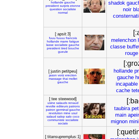
shadok
gauc
hollande
gauche
president
surpris
etonne
noir
bl
question
socialiste
normal
consternat
[:
[:apsit:3]
fuuu
fuuuu
francois
melenchon
hollande
marre
fatigue
lasse
socialiste
gauche
classe
buffe
president
tired
bouche
gueule
rouge
[:gr
hollande
pr
[:justin petitpeu]
jason
voriz
erection
gauche
h
massage
thai
mollet
gauche
incapable
cache
tet
[:tee steewood]
[:b
usine
salauds
renaud
revolte
editeurs
patrons
taubira
pet
patron
germinal
gauche
revolution
mine
usul
main
apei
salaud
salop
salo
coco
communiste
socialiste
mignon
mini
socialo
[:queti
[:titansupremplus:1]