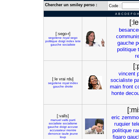
Chercher un smiley perso :
Code :
A
B
C
D
E
F
G
H
[:l
besance
[:sego-r]
communis
segolene
royal
sego
politique
doigt
index
tete
gauche
p
gauche
socialiste
politique
r
[:
vincent
p
[:le vrai rdu]
socialiste
pa
segolene
royal
index
main
front
c
gauche
droite
honte
deco
[:mi
[:valls]
eric
zemmo
manuel
valls
parti
ruquier
tel
socialiste
socialisme
gauche
doigt
accuse
politique
ra
accusateur
montre
denonce
taule
jeune
figaro
gauc
loup