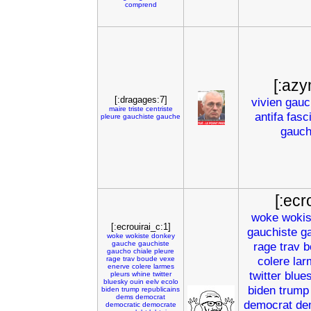
comprend
[:azy
[:dragages:7]
vivien
gauc
maire
triste
centriste
antifa
fasc
pleure
gauchiste
gauche
gauch
[:ecr
woke
wokis
[:ecrouirai_c:1]
gauchiste
g
woke
wokiste
donkey
gauche
gauchiste
rage
trav
b
gaucho
chiale
pleure
colere
lar
rage
trav
boude
vexe
enerve
colere
larmes
twitter
blue
pleurs
whine
twitter
bluesky
ouin
eelv
ecolo
biden
trump
biden
trump
republicains
dems
democrat
democrat
de
democratic
democrate