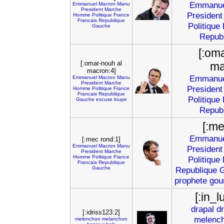
Emmanue
Emmanuel
Macron
Manu
President
Marche
President
Homme
Politique
France
Francais
Republique
Politique
Gauche
Repub
[:om
[:omar-nouh al
ma
macron:4]
Emmanue
Emmanuel
Macron
Manu
President
Marche
President
Homme
Politique
France
Francais
Republique
Politique
Gauche
excuse
loupe
Repub
[:me
Emmanue
[:mec rond:1]
Emmanuel
Macron
Manu
President
President
Marche
Homme
Politique
France
Politique
Francais
Republique
Gauche
Republique
prophete
gou
[:in_l
drapal
d
[:idriss123:2]
melenc
melenchon
melanchon