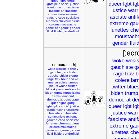
queer
lgbt
lgbtqi
queer
lgbt
lg
lgbtqiplus
social
justice
warrior
facho
fascisme
justice
warr
fasciste
antifasciste
communiste
extreme
fasciste
anti
gauche
coco
socialiste
lunettes
cheveux
bleus
extreme
gau
colores
moustache
genre
nongenre
gender
lunettes
che
fluid
fluide
genderfluid
moustach
gender
flui
[:ecr
woke
wokis
[:ecrouirai_c:5]
gauchiste
g
woke
wokiste
donkey
gauche
gauchiste
rage
trav
b
gaucho
chiale
pleure
colere
lar
rage
trav
boude
vexe
enerve
colere
larmes
twitter
blue
pleurs
whine
twitter
bluesky
ouin
eelv
ecolo
biden
trump
biden
trump
republicains
dems
democrat
democrat
de
democratic
democrate
queer
lgbt
lgbtqi
queer
lgbt
lg
lgbtqiplus
social
justice
warrior
facho
fascisme
justice
warr
fasciste
antifasciste
communiste
extreme
fasciste
anti
gauche
coco
socialiste
lunettes
cheveux
bleus
extreme
gau
colores
moustache
genre
nongenre
gender
lunettes
che
fluid
fluide
genderfluid
moustach