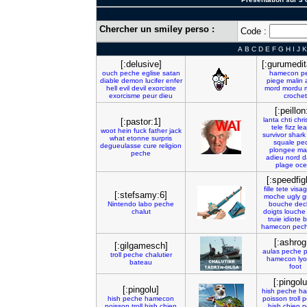
Chercher un smiley perso :
Code :
A
B
C
D
E
F
G
H
I
J
K
[:delusive]
[:gurumedit
ouch
peche
eglise
satan
hamecon
p
diable
demon
lucifer
enfer
piege
malin
hell
evil
devil
exorciste
mord
mordu
exorcisme
peur
dieu
crochet
[:peillon
lanta
chti
chr
[:pastor:1]
tele
fizz
le
woot
hein
fuck
father
jack
survivor
shark
what
etonne
surpris
squale
pe
degueulasse
cure
religion
plongee
ma
peche
adieu
nord
d
plage
oce
[:speedfig
fille
tete
visa
[:stefsamy:6]
moche
ugly
g
Nintendo
labo
peche
bouche
dec
chalut
doigts
louche
truie
idiote
b
hamecon
pec
[:ashrog
[:gilgamesch]
aulas
peche
p
troll
peche
chalutier
hamecon
ly
bateau
foot
[:pingolu
[:pingolu]
hish
peche
h
hish
peche
hamecon
poisson
troll
p
poisson
troll
hish
chien
hish
chien
p