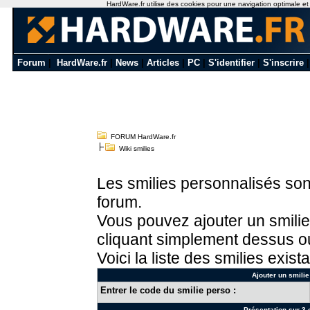
HardWare.fr utilise des cookies pour une navigation optimale et de
Forum
|
HardWare.fr
|
News
|
Articles
|
PC
|
S'identifier
|
S'inscrire
FORUM HardWare.fr
Wiki smilies
Les smilies personnalisés sont
forum.
Vous pouvez ajouter un smilie
cliquant simplement dessus ou
Voici la liste des smilies exista
Ajouter un smilie
Entrer le code du smilie perso :
Présentation sur 3