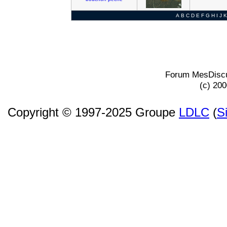
A
B
C
D
E
F
G
H
I
J
K
Forum MesDiscu
(c) 20
Copyright © 1997-2025 Groupe
LDLC
(
S