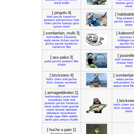
dredi
trolldi
bateau
gros
mord
[:pingolu:4]
[:habibabib
hish
peche
hamecon
frog
poisson
poisson
troll
pecheur
hish
peche
appat
chien
peche
bateau
gros
pepe
canne
mord
[:somberlain_multi:3]
[:kaboom8
troll
trollface
hardware
panneau
reply
meme
4chan
peche
trollstigen
p
peche
peche
hamecon
pecher
tro
hamecon
filet
signalisation
t
[:poutrell
[:ass-paka:3]
troll
chasseur
paka
peche
poisson
filet
chasse
hish
chalut
dredi
[:bricksters:4]
[:somberlai
hisch
chien
troll
peche
risitas
peche
thon
chasse
vendredi
troll
poisson
h
dredi
appat
mord
file
[:armageddindon:1]
mathematics
yems
islam
musulman
voile
troll
[:brickste
poisson
peche
hamecon
hisch
chien
trol
mord
arabe
hurle
gueule
thon
chasse
v
colere
femme
islamiste
dredi
islamique
musulmane
chiale
rage
Allah
wallah
wesh
paix
amour
charlie
[:huche a pain:1]
bouchon
peche