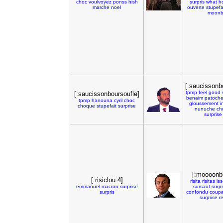
choc
voulvoyez
ponss
hish
surpris
what
h
marche
noel
ouverte
stupefa
moonb
[:saucissonb
tpmp
feel
good
[:saucissonboursoufle]
benaim
patoch
tpmp
hanouna
cyril
choc
gloussement
i
choque
stupefait
surprise
nunuche
ch
surprise
[:moooonb
[:risiclou:4]
risita
risitas
is
emmanuel
macron
surprise
sursaut
surpr
surpris
confondu
coupa
surprise
r