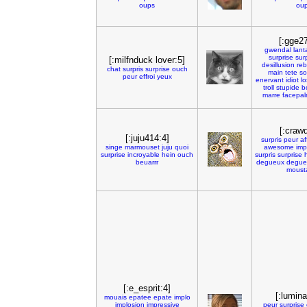
oups
ou
[:gge2
gwendal
lant
surprise
surp
[:milfnduck lover:5]
desillusion
re
chat
surpris
surprise
ouch
main
tete
so
peur
effroi
yeux
enervant
idiot
lo
troll
stupide
b
marre
facepa
[:craw
[:juju414:4]
surpris
peur
af
singe
marmouset
juju
quoi
awesome
imp
surprise
incroyable
hein
ouch
surpris
surprise
beuarrr
degueux
degue
moust
[:e_esprit:4]
[:lumin
mouais
epatee
epate
implo
implosion
impressive
peur
surprise