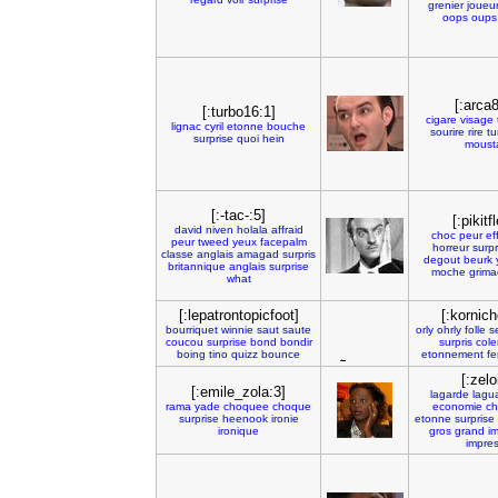
grenier
joueu
oops
oups
[:arca
[:turbo16:1]
cigare
visage
lignac
cyril
etonne
bouche
sourire
rire
tu
surprise
quoi
hein
moust
[:-tac-:5]
[:pikitf
david
niven
holala
affraid
choc
peur
ef
peur
tweed
yeux
facepalm
horreur
surpr
classe
anglais
amagad
surpris
degout
beurk
britannique
anglais
surprise
moche
grima
what
[:lepatrontopicfoot]
[:kornic
bourriquet
winnie
saut
saute
orly
ohrly
folle
s
coucou
surprise
bond
bondir
surpris
cole
boing
tino
quizz
bounce
etonnement
f
[:zelo
[:emile_zola:3]
lagarde
lagu
rama
yade
choquee
choque
economie
ch
surprise
heenook
ironie
etonne
surprise
ironique
gros
grand
i
impres