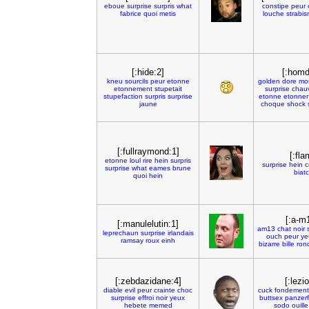
eboue
surprise
surpris
what
constipe
peur
fabrice
quoi
metis
louche
strabi
[:hide:2]
[:homd
kneu
sourcils
peur
etonne
golden
dore
mo
etonnement
stupetait
surprise
chau
stupefaction
surpris
surprise
etonne
etonner
jaune
choque
shock
[:fullraymond:1]
[:fla
etonne
loul
rire
hein
surpris
surprise
hein
c
surprise
what
eames
brune
biat
quoi
hein
[:a-m
[:manulelutin:1]
am13
chat
noir
leprechaun
surprise
irlandais
ouch
peur
ye
ramsay
roux
einh
bizarre
bille
ron
[:zebdazidane:4]
[:lezio
diable
evil
peur
crainte
choc
cuck
fondement
surprise
effroi
noir
yeux
buttsex
panzerf
hebete
memed
sodo
ouille