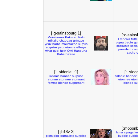
[:g-sainsbourg:1]
[:g-sains
Pakistanais
Pakistan
Paki
Francois
Mitte
militaire
chapeau
grimace
cupra
becile
gu
yeux
barbe
moustache
surpris
socialiste
socia
surprise
peur
etonne
effraye
president
cou
what
quoi
hein
Cyril
Hanouna
cache
Baba
bizarre
[:_sidonie_:1]
[:_sido
sidonie
bonnec
surprise
sidonie
bonnec
etonne
etonnee
etonnant
etonnee
eton
femme
blonde
surprenant
blonde
su
[:mooonb
[:jb18v:3]
lama
alpaga
lu
plots
plot
journaliste
surprise
bubble
bubbl