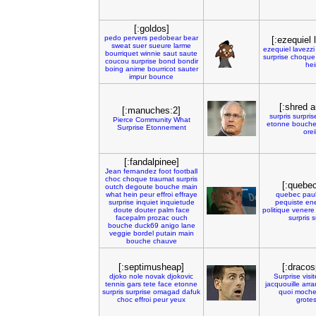
[:goldos]
pedo
pervers
pedobear
bear
[:ezequiel 
sweat
suer
sueure
larme
ezequiel
lavezzi
bourriquet
winnie
saut
saute
surprise
choque
coucou
surprise
bond
bondir
hei
boing
anime
bourricot
sauter
impur
bounce
[:shred a
[:manuches:2]
surpris
surpris
Pierce
Community
What
etonne
bouch
Surprise
Etonnement
orei
[:fandalpinee]
Jean
fernandez
foot
football
choc
choque
traumat
surpris
[:quebe
outch
degoute
bouche
main
what
hein
peur
effroi
effraye
quebec
paul
surprise
inquiet
inquietude
pequiste
en
doute
douter
palm
face
politique
venere
facepalm
prozac
ouch
surpris
s
bouche
duck69
anigo
lane
veggie
bordel
putain
main
bouche
chauve
[:septimusheap]
[:dracos
djoko
nole
novak
djokovic
Surprise
visi
tennis
gars
tete
face
etonne
jacquouille
arra
surpris
surprise
omagad
dafuk
quoi
moch
choc
effroi
peur
yeux
grote