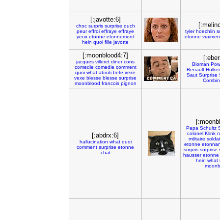
[:javotte:6]
[:melin
choc
surpris
surprise
ouch
peur
effroi
effraye
effraye
tyler
hoechlin
s
yeux
etonne
etonnement
etonne
vraimen
hein
quoi
fille
javotte
[:moonblood4:7]
[:eber
jacques
villeret
diner
cons
Bioman
Pow
comedie
comedie
comment
Renault
Hulke
quoi
what
abruti
bete
vexe
Saut
Surprise
vexe
blesse
blesse
surprise
Combin
moonblood
francois
pignon
[:moonb
Papa
Schultz
colonel
Klink
n
[:abdrx:6]
militaire
solda
hallucination
what
quoi
etonne
etonnan
comment
surprise
etonne
surpris
surprise
chat
hausser
etonne
hein
what
moonb