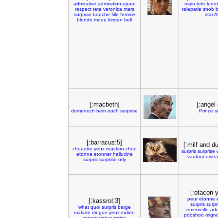
admirative
admiration
epate
main
tete
lunet
respect
tete
veronica
mars
telepatie
snob
surprise
bouche
fille
femme
star
A
blonde
moue
kirsten
bell
[:macbeth]
[:angel 
domenech
hein
ouch
surprise
Prince
s
[:barracus:5]
[:milf and d
chouette
yeux
reaction
choc
surpris
surprise
etonne
etonner
hallucine
vautour
oise
surpris
surprise
orly
[:otacon-y
peur
etonne
[:kassrol:3]
surpris
surpr
what
quoi
surpris
barge
emerveille
ad
malade
dingue
yeux
indien
pooshoo
mign
regard
voir
surprise