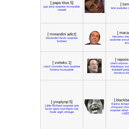
[:papa titus:5]
[:tom
juju
joey
surprise
incroyable
tete
surprise
nawak
[:maca
[:morandini adict]
macareu
ma
morandini
kevin
surprise
sodomie
encu
buttsex
ana
[:repons
[:vorteks:1]
chien
etonne
catch
cornette
face
surprise
interloque
sur
horreur
incroyable
dubitatif
perp
douteux
b
[:blackba
[:youpiyop:5]
Karine
lemar
Little
Richard
surprise
joie
choquee
cho
bouh
want
noir
black
crie
surprise
what
hurle
argh
vintage
LAE