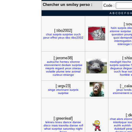
Chercher un smiley perso :
Code :
A
B
C
D
E
F
G
[:so
hein
surpris
idio
[:tibo2002]
etonne
surprise
chat
surpris
surprise
ouch
question
pourq
peur
effroi
yeux
tibo
tibo2002
quoi
demand
interrogation
interroger
[:jerome38]
[:shl
autruche
hemeu
etonne
moshgirl
moche
etonnement
dedain
surprise
surpris
surprise
mepris
regard
yeux
oiseau
degueux
degue
volatile
plume
tete
animal
ouch
fear
noi
curieux
etrange
horrible
[:argv23]
[:_cal
singe
etonnant
surpris
yeux
ronds
surprise
etonnement
s
[:d
[:greenleaf]
chat
alors
eton
lekneu
kneu
dance
danse
interloque
sur
disco
niais
travolta
danse
rofl
euhh
euhhh
what
surprise
saturday
night
dubitatif
perp
fever
douteux
mou