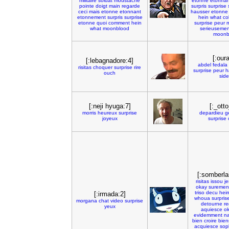
militaire
soldat
moustache
etonne
etonnan
pointe
doigt
main
regarde
surpris
surprise
ceci
mais
etonne
etonnant
hausser
etonne
etonnement
surpris
surprise
hein
what
co
etonne
quoi
comment
hein
surprise
peur
what
moonblood
serieusemen
moonb
[:our
[:lebagnadore:4]
abdel
fedala
risitas
choquer
surprise
rire
surprise
peur
h
ouch
side
[:neji hyuga:7]
[:_ott
morris
heureux
surprise
depardieu
g
joyeux
surprise
[:somberla
risitas
issou
j
okay
suremen
triso
decu
hei
[:irmada:2]
whoua
surpris
morgana
chat
video
surprise
detourne
re
yeux
aquiesce
o
evidemment
n
bien
croire
bien
acquiesce
sop