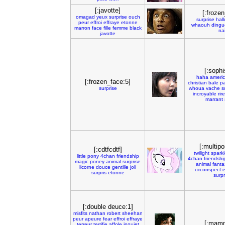
[:javotte]
[:froze
omagad
yeux
surprise
ouch
surprise
hall
peur
effroi
effraye
etonne
whaouh
dingu
marron
face
fille
femme
black
nai
javotte
[:sophi
haha
ameri
[:frozen_face:5]
christian
bale
pa
surprise
whoua
vache
s
incroyable
rire
marrant
[:multip
[:cdtfcdtf]
twilight
spark
little
pony
4chan
friendship
4chan
friendshi
magic
poney
animal
surprise
animal
fanta
licorne
douce
gentille
joli
circonspect
surpris
etonne
surpr
[:double deuce:1]
misfits
nathan
robert
sheehan
peur
apeure
fear
effroi
effraye
[:mam
terreur
terrifie
affole
inquiet