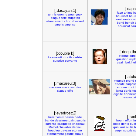
[:capa
[:dasayan:1]
face
anime
ir
tennis
etonne
peur
yeux
bourricot
bour
dingue
tete
stupefait
saut
saute
co
etonnement
choc
chocked
bond
bondir
surpris
surprise
bourricot
sau
[:deep th
[:double k]
etonne
surp
kaamelott
drucilla
debile
question
impl
surprise
servante
usain
bolt
hei
[:atch
moundir
prend
[:macareu:3]
attente
surpris
macareu
maca
surprise
etonne
quoi
claque
gifle
lanta
denis
fo
dignite
honneur
escroc
s
[:everfrost:2]
[:ronf
beret
vieux
dessin
bede
bande
dessinee
paint
surpris
boum
effort
f
surprise
casquette
chapeau
boxe
dents
ouc
Marcel
chevalier
dediou
quoi
ouil
ouille
b
boudiou
paysan
etonne
surpri
surpris
su
etonnement
goutte
chaud