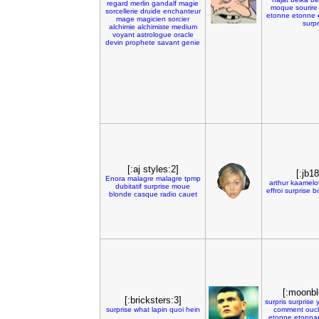
regard
merlin
gandalf
magie
moque
sourire
sorcellerie
druide
enchanteur
etonne
etonne
mage
magicien
sorcier
surpr
alchimie
alchimiste
medium
voyant
astrologue
oracle
devin
prophete
savant
genie
[:aj styles:2]
[:jb1
Enora
malagre
malagre
tpmp
arthur
kaamelo
dubitatif
surprise
moue
effroi
surprise
b
blonde
casque
radio
cauet
[:moonbl
[:bricksters:3]
surpris
surprise
surprise
what
lapin
quoi
hein
comment
ouc
etonne
etonna