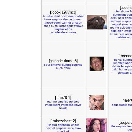
[:sophi
cheryl
cole
f
[:cooki1977n:3]
surement
gen
horrible
chat
noir
horreur
what
decu
hein
debil
been
surprise
drame
horreur
surprise
surpris
atroce
seen
cannot
unseen
regard
yeux
a
choc
ouch
lolcat
peur
effraye
tourne
evidemm
frayeur
whbs
aide
bien
croire
whathasbeenseen
brune
cest
acqu
malaise
reg
[:brenda
genial
surpri
[:grande dame:3]
lunettes
aha
peur
effrayer
surpris
surprise
debile
facepal
ouch
effroi
palm
honte
pat
christian
b
[:fab76:1]
[:fab
etonne
surprise
pervers
interessant
interesse
envie
peur
colere
sur
holala
[:takezebest:2]
[:super
kihouu
attention
whore
fille
surprise
fe
dechet
surprise
suce
blow
quo
pute
look