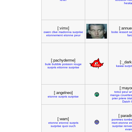
hesita
[:vimx]
[:annue
owen
clive
madonna
surprise
boite
ressort
so
etonnement
etonne
peur
far
[:pachyderme]
[:_dark
bule
bubble
poisson
rouge
kawai
surpr
surpris
ettonne
surprise
[:mayo
totoz
peur
a
[:angelneo]
manga
couette
etonne
surpris
surprise
prier
priere
tris
Daioh
[:parad
[:wam]
pommes
tomb
etonne
etonne
surpris
mort
etonne
e
surprise
quoi
ouch
surprise
renve
evan