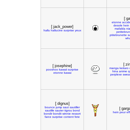
[:g
etonne
accid
desole
hein
[:jack_power]
mafalda
nia
hallu
hallucine
surprise
yeux
petitebrun
ptitebrunette
s
wh
[:zi
[:josephine]
manga
keitaro
pooshoo
kawaii
surprise
hina
anime
q
etonne
kawai
perplexe
swea
[:dignus]
bounce
jump
saut
sautiller
[:garg
sautille
sauter
tigrou
bond
hein
peur
eff
bondir
bondit
winnie
ressort
farce
surprise
content
fete