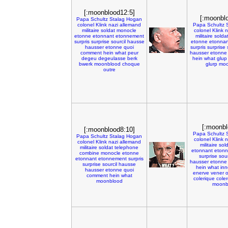
[:moonblood12:5]
[:moonbl
Papa
Schultz
Stalag
Hogan
colonel
Klink
nazi
allemand
Papa
Schultz
militaire
soldat
monocle
colonel
Klink
n
etonne
etonnant
etonnement
militaire
solda
surpris
surprise
sourcil
hausse
etonne
etonnan
hausser
etonne
quoi
surpris
surprise
comment
hein
what
peur
hausser
etonne
degeu
degeulasse
berk
hein
what
glup
bwerk
moonblood
choque
glurp
moo
outre
[:moonbl
[:moonblood8:10]
Papa
Schultz
Papa
Schultz
Stalag
Hogan
colonel
Klink
n
colonel
Klink
nazi
allemand
militaire
sol
militaire
soldat
telephone
etonnant
eton
combine
monocle
etonne
surprise
sour
etonnant
etonnement
surpris
hausser
etonne
surprise
sourcil
hausse
hein
what
inn
hausser
etonne
quoi
enerve
vener
o
comment
hein
what
colerique
coler
moonblood
moonb