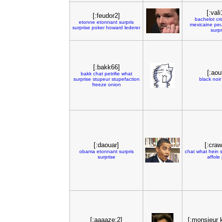
[:val
[:feudor2]
bachelot
cr
etonne
etonnant
surpris
mexicaine
peu
surprise
poker
howard
lederer
surpr
[:bakk66]
[:aou
bakk
chat
petrifie
what
surprise
stupeur
stupefaction
black
noir
freeze
onion
[:daouar]
[:cra
obama
etonnant
surpris
chat
what
hein
surprise
affole
[:aaaaze:2]
[:monsieur 