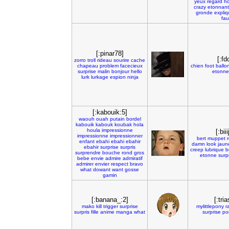
yeux
regard
ho
crazy
etonnant
gronde
expliq
fau
[:pinar78]
[:fd
zorro
troll
rideau
sourire
cache
chapeau
problem
facecieux
chien
foot
ballo
surprise
malin
bonjour
hello
etonn
lurk
lurkage
espion
ninja
[:kabouik:5]
waouh
ouah
putain
bordel
kabouik
kabouk
koubak
hola
houla
impressionne
[:biii
impressionne
impressionner
bert
muppet
enfant
ebahi
ebahi
ebahir
damn
look
jaun
ebahir
surprise
surpris
creep
lubrique
b
surprendre
bouche
rond
gros
etonne
surpr
bebe
envie
admire
admiratif
admirer
envier
respect
bravo
what
dowant
want
gosse
gamin
[:banana_:2]
[:tria
mako
kill
trigger
surprise
mylittlepony
r
surpris
fille
anime
manga
what
surprise
po