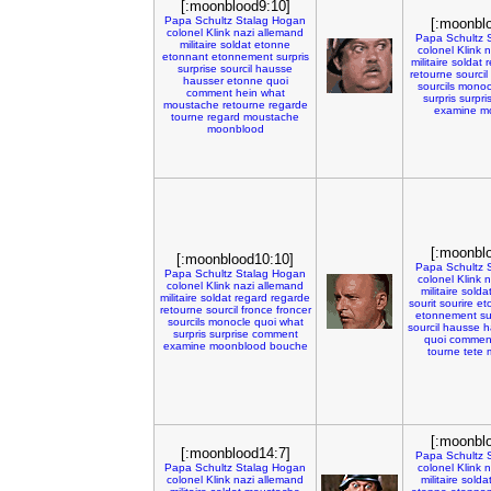
[:moonblood9:10]
Papa
Schultz
Stalag
Hogan
[:moonbl
colonel
Klink
nazi
allemand
Papa
Schultz
militaire
soldat
etonne
colonel
Klink
n
etonnant
etonnement
surpris
militaire
soldat
r
surprise
sourcil
hausse
retourne
sourcil
hausser
etonne
quoi
sourcils
monoc
comment
hein
what
surpris
surpri
moustache
retourne
regarde
examine
m
tourne
regard
moustache
moonblood
[:moonbl
[:moonblood10:10]
Papa
Schultz
Papa
Schultz
Stalag
Hogan
colonel
Klink
n
colonel
Klink
nazi
allemand
militaire
solda
militaire
soldat
regard
regarde
sourit
sourire
et
retourne
sourcil
fronce
froncer
etonnement
su
sourcils
monocle
quoi
what
sourcil
hausse
h
surpris
surprise
comment
quoi
commen
examine
moonblood
bouche
tourne
tete
[:moonbl
[:moonblood14:7]
Papa
Schultz
Papa
Schultz
Stalag
Hogan
colonel
Klink
n
colonel
Klink
nazi
allemand
militaire
solda