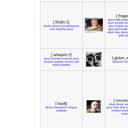
[:froga
grenouille
pep
[:l0r@n:1]
yeux
lunette
lu
david
vincent
envahisseurs
peur
surpris
su
ovni
surprise
peur
gary
grenouille
what
triso
triso
golio
g
[:arlequim:2]
[:gluten_w
yeux
lunettes
etonne
peur
surpris
surprise
moche
oeil
djokovic
sur
what
bubbles
[:microm
[:hardt]
what
doute
oei
devin
townsend
choque
peur
hein
fear
e
surprise
horreur
exor
surpr