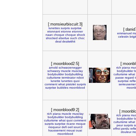
[:monsieurbiscuit:3]
lunettes
surpris
surprise
[:danid
etonnant
etonne
etonner
emmanuel
ma
naan
choque
choque
shock
celestin
brigi
shocked
eberlue
ouch
choc
deal
dealwithit
[:moonblood2:5]
[:moonbl
arnold
schwarzenegger
rich
piana
mus
schwarzy
muscle
musclay
bodybuilder
b
bodybuilder
bodybuilding
culturisme
what
culturisme
terminator
robot
passe
regard
lunette
lunettes
quoi
surprise
refle
comment
what
pistolet
surpris
serieusemen
surprise
bubbles
moonblood
moonb
[:moonblood9:2]
[:moonbl
rich
piana
muscle
musclay
rich
piana
mus
bodybuilder
bodybuilding
bodybuilder
b
culturisme
what
quoi
comment
culturisme
what
surpris
surprise
ricane
moque
peur
surpris
s
moqueur
defi
oeil
sourcil
effroi
perdu
refl
haussement
mouai
ouai
douleur
mo
moonblood