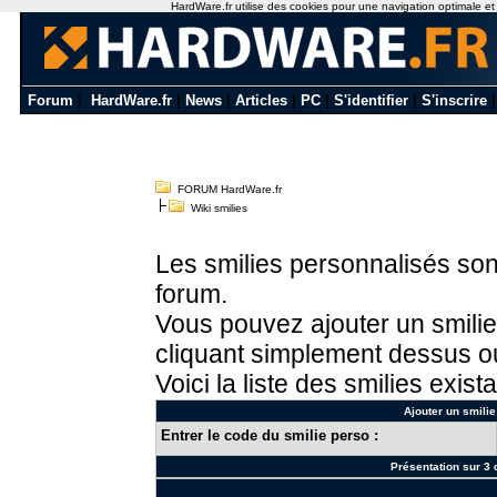
HardWare.fr utilise des cookies pour une navigation optimale et de
Forum
|
HardWare.fr
|
News
|
Articles
|
PC
|
S'identifier
|
S'inscrire
FORUM HardWare.fr
Wiki smilies
Les smilies personnalisés sont
forum.
Vous pouvez ajouter un smilie
cliquant simplement dessus ou
Voici la liste des smilies exista
Ajouter un smilie
Entrer le code du smilie perso :
Présentation sur 3