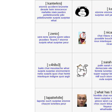
[:kanterkro]
etonne
accident
brunette
[:kz
desole
hein
innocence
mafalda
niais
pardon
etonne
etonn
petitebrunette
pibi
surprise
oeil
y
ptitebrunette
surpris
surprise
what
[:nic
[:zenix]
chat
miaou
s
vers
terre
worms
worm
video
possible
bouc
jeuvideo
Team17
etonne
roux
interloque
surpris
what
surprise
peur
nica
[:sarah
[:c4h8o3]
palin
sarah
bakk
chat
moustache
what
democrate
ele
surpris
surprise
etonnement
femme
lunette
neko
surpris
quoi
chat
heink
super
supayr
bi
interloque
indigne
quoi
argh
milf
ouch
eton
oula
surpri
[:what has 
horrible
chat
noi
[:lapattefolle]
been
surprise
laporte
ouch
surprise
etonne
atroce
seen
ca
chauve
lunettes
peur
choc
ouch
lolca
frayeur
whathasb