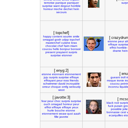
terrorise
panique
paniquer
surpr
surprise
want
degout
horrible
horreur
moche
dechet
hein
secours
[:topchef]
happy
content
sourire
smile
[:crazydru
omagad
gosh
udpp
topchef
etonne
peur
ah
masterchef
cuisine
bras
effraye
surpris
chocolat
chef
faim
miam
effroi
horrible
coucou
hello
bonjour
bonsoir
drame
hein
present
praysent
surpris
surprise
etonner
[:enyg:2]
[:en
etonne
etonnant
etonnement
juju
surpris
surprise
effraye
gueant
troll
r
effrayant
peur
ross
friends
moque
ironie
ir
schwimmer
david
incroyable
coucou
peint
orreur
choque
omfg
seriously
inconnu
liquid
woot
[:javotte:3]
[:mcs
fear
peur
choc
surpris
surprise
black
noir
surpri
ouch
omagad
horreur
peur
fuck
putain
gro
effroi
effraye
effraye
yeux
possible
jolie
hurle
bouche
etonne
bonnasse
cest
v
etonnement
woaw
quoi
aaah
ecarquilles
et
fille
javotte