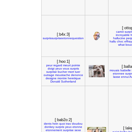
[:otto
carrot
surpr
[:b4x:3]
incroyable
h
surprissurpriseetonnequestion
hallucine
perp
hallu
choc
effra
what
bou
[:hoo:1]
peur
regard
meurt
pointe
[:ball
doigt
yeux
vous
surpris
mouais
Isabelle
surprise
bucher
mort
tuer
etonnee
surpr
outrage
moustache
denonce
lasse
ennui
A
designe
montre
heretique
Donald
Sutherland
[:bab2o:2]
dents
hein
quoi
trav
doudou
donkey
surpris
yeux
etonne
[:lale
etonnement
surprise
sexe
najat
belka
be