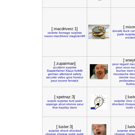
[:mixm
[:macdriverz:1]
donald
duck
ca
raclette
fromage
surprise
parle
surpris
naxos
macdriverz
magicien96
exclam
[:eneyt
[:zupairman]
peur
regard
meu
accident
surprise
yeux
vous
sur
Staplerfahrer
Klaus
forklift
bucher
mort
t
german
allemand
safety
moustache
den
securite
video
gros
horreur
montre
rou
peur
tourne
fenwick
profanateu
Suthe
[:spetnaz:3]
[:lust
surpris
surprise
butt
paint
surprise
choc
asperge
ahuri
etonne
peur
shocked
choqu
fear
bayday
dans
outre
[:luster:3]
[:lust
surprise
shock
shocked
surprise
sho
choque
choque
outre
outre
choque
choqu