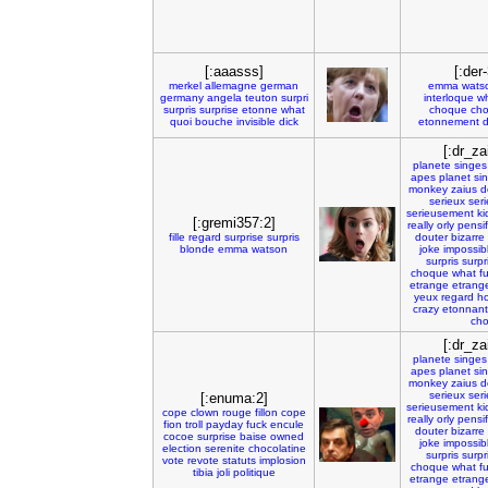
[:aaasss]
[:der
merkel
allemagne
german
emma
wats
germany
angela
teuton
surpri
interloque
w
surpris
surprise
etonne
what
choque
cho
quoi
bouche
invisible
dick
etonnement
d
[:dr_za
planete
singes
apes
planet
si
monkey
zaius
d
serieux
ser
serieusement
ki
[:gremi357:2]
really
orly
pensif
fille
regard
surprise
surpris
douter
bizarre
blonde
emma
watson
joke
impossib
surpris
surpr
choque
what
f
etrange
etrang
yeux
regard
ho
crazy
etonnant
ch
[:dr_za
planete
singes
apes
planet
si
monkey
zaius
d
serieux
ser
[:enuma:2]
serieusement
ki
cope
clown
rouge
fillon
cope
really
orly
pensif
fion
troll
payday
fuck
encule
douter
bizarre
cocoe
surprise
baise
owned
joke
impossib
election
serenite
chocolatine
surpris
surpr
vote
revote
statuts
implosion
choque
what
f
tibia
joli
politique
etrange
etrang