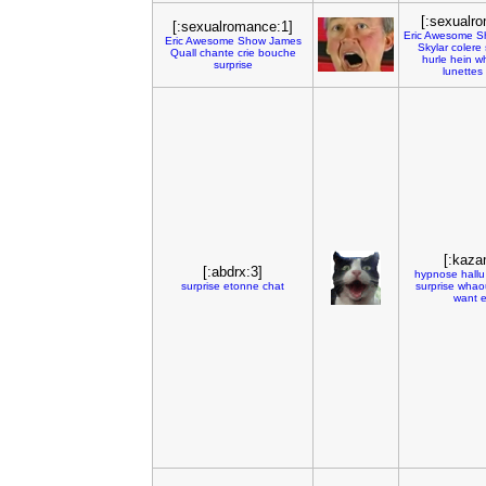
[:sexualr
[:sexualromance:1]
Eric
Awesome
S
Eric
Awesome
Show
James
Skylar
colere
Quall
chante
crie
bouche
hurle
hein
w
surprise
lunettes
[:kaza
[:abdrx:3]
hypnose
hallu
surprise
etonne
chat
surprise
whao
want
e