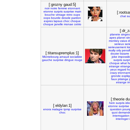
[:grozny gaud:5]
noir
noire
femme
etonnant
etonne
surpris
surprise
main
[:roots
bouche
vintage
retro
oups
chat
su
oops
bourde
desole
pardon
expres
lapsus
choc
choque
choque
janelle
monae
cetrio
[:dr_z
planete
singes
apes
planet
si
monkey
zaius
d
serieux
ser
serieusement
ki
really
orly
pensif
[:titansupremplus:1]
douter
bizarre
Montebourg
arnaud
socialiste
joke
impossib
gauche
surprise
dingue
rouge
surpris
surpr
choque
what
f
etrange
etrang
yeux
regard
ho
crazy
etonnant
gronde
expliq
faux
ptisinge
etrange
i
[:theorie d
hein
surpris
idio
[:eldylan:1]
etonne
surprise
enora
malagre
tpmp
surprise
question
pourq
choc
quoi
demand
interrogation
interroger