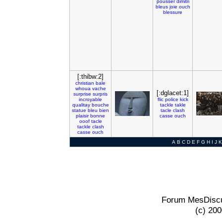
pousser
dimitri
bleus
joie
ouch
blessure
[:thibw:2]
christian
bale
whoua
vache
[:dglacet:1]
surprise
surpris
incroyable
flic
police
kick
qualitay
bouche
tackle
takle
statue
bleu
bien
tacle
clash
plaisir
bonne
casse
ouch
ooof
tacle
tackle
clash
casse
ouch
A
B
C
D
E
F
G
H
I
J
K
Forum MesDiscu
(c) 20