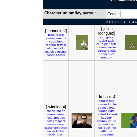
Chercher un smiley perso :
Code :
A
B
C
D
E
F
G
H
I
J
K
[:julien
[:manneke2]
rodriguez]
tacle
tackle
rodriguez
joueur
joueurs
tackle
tacle
sport
foot
coup
pied
tete
football
terrain
bourrin
tacler
pelouse
ballon
blessure
kick
match
blessure
boom
ouch
casse
casser
popopo
[:kabouk:4]
foot
tackle
pousse
tombe
[:winning:4]
payet
giroud
charlie
sheen
france
euro
winner
loser
football
kabouk
lose
lunettes
kabouik
soleil
respect
koubak
chute
main
casser
disparait
court
casse
vent
tacle
joie
ouch
fail
tacler
tackle
attaque
tackler
bash
poussette