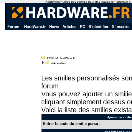
HardWare.fr utilise des cookies pour une navigation optimale et de
Forum
|
HardWare.fr
|
News
|
Articles
|
PC
|
S'identifier
|
S'inscrire
FORUM HardWare.fr
Wiki smilies
Les smilies personnalisés sont
forum.
Vous pouvez ajouter un smilie
cliquant simplement dessus ou
Voici la liste des smilies exista
Ajouter un smilie
Entrer le code du smilie perso :
Présentation sur 3