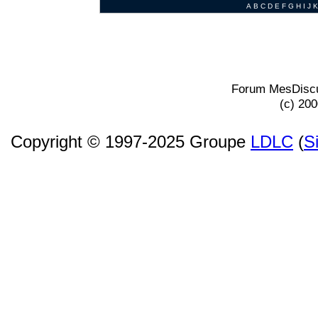
A
B
C
D
E
F
G
H
I
J
K
Forum MesDiscu
(c) 20
Copyright © 1997-2025 Groupe
LDLC
(
S