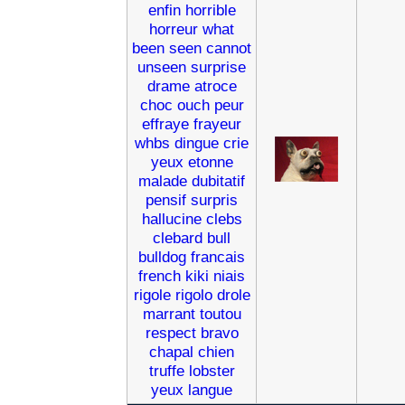
enfin
horrible
horreur
what
been
seen
cannot
unseen
surprise
drame
atroce
choc
ouch
peur
effraye
frayeur
whbs
dingue
crie
yeux
etonne
malade
dubitatif
pensif
surpris
hallucine
clebs
clebard
bull
bulldog
francais
french
kiki
niais
rigole
rigolo
drole
marrant
toutou
respect
bravo
chapal
chien
truffe
lobster
yeux
langue