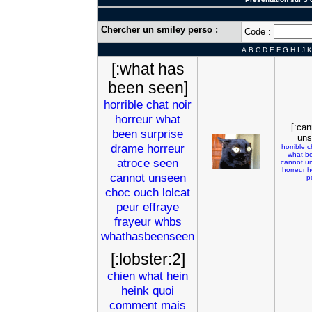
Chercher un smiley perso :
Code :
A
B
C
D
E
F
G
H
I
J
K
[:what has
been seen]
horrible
chat
noir
horreur
what
[:can
been
surprise
uns
drame
horreur
horrible
c
what
b
atroce
seen
cannot
u
horreur
h
cannot
unseen
p
choc
ouch
lolcat
peur
effraye
frayeur
whbs
whathasbeenseen
[:lobster:2]
chien
what
hein
heink
quoi
comment
mais