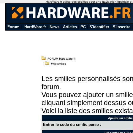
HardWare.fr utilise des cookies pour une navigation optimale et de
Forum
|
HardWare.fr
|
News
|
Articles
|
PC
|
S'identifier
|
S'inscrire
FORUM HardWare.fr
Wiki smilies
Les smilies personnalisés sont
forum.
Vous pouvez ajouter un smilie
cliquant simplement dessus ou
Voici la liste des smilies exista
Ajouter un smilie
Entrer le code du smilie perso :
Présentation sur 3