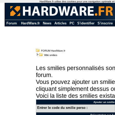
HardWare.fr utilise des cookies pour une navigation optimale et de
Forum
|
HardWare.fr
|
News
|
Articles
|
PC
|
S'identifier
|
S'inscrire
FORUM HardWare.fr
Wiki smilies
Les smilies personnalisés sont
forum.
Vous pouvez ajouter un smilie
cliquant simplement dessus ou
Voici la liste des smilies exista
Ajouter un smilie
Entrer le code du smilie perso :
Présentation sur 3