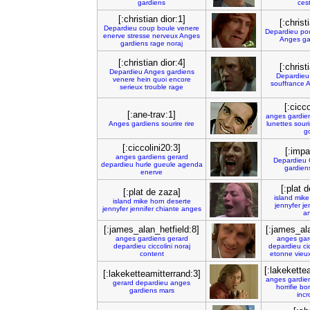
gardiens
ces
[:christian dior:1]
[:christ
Depardieu
coup
boule
venere
Depardieu
po
enerve
stresse
nerveux
Anges
Anges
ga
gardiens
rage
noraj
[:christian dior:4]
[:christ
Depardieu
Anges
gardiens
Depardieu
venere
hein
quoi
encore
souffrance
A
serieux
trouble
rage
[:cicco
[:ane-trav:1]
anges
gardie
Anges
gardiens
sourire
rire
lunettes
souri
g
[:ciccolini20:3]
[:impa
anges
gardiens
gerard
Depardieu
depardieu
hurle
gueule
agenda
gardien
enerve
[:plat 
[:plat de zaza]
island
mike
island
mike
horn
deserte
jennyfer
je
jennyfer
jennifer
chiante
anges
a
[:james_alan_hetfield:8]
[:james_ala
anges
gardiens
gerard
anges
gar
depardieu
ciccolini
noraj
depardieu
ci
content
etonne
vieu
[:lakekette
[:lakeketteamitterrand:3]
anges
gardie
gerard
depardieu
anges
horrifie
bor
gardiens
mars
incr