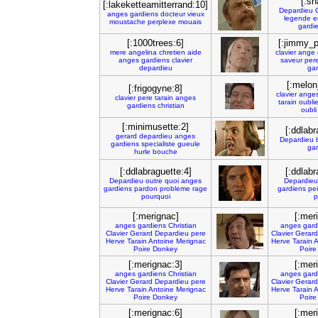
[:sh
[:lakeketteamitterrand:10]
Depardieu
anges
gardiens
docteur
vieux
legende
e
moustache
perplexe
mouais
gardi
[:1000trees:6]
[:jimmy_
mere
angelina
chretien
aide
clavier
ange
anges
gardiens
clavier
saveur
per
depardieu
gar
[:melo
[:frigogyne:8]
clavier
ange
clavier
pere
tarain
anges
tarain
oubli
gardiens
christian
oubli
[:minimusette:2]
[:ddlabr
gerard
depardieu
anges
Depardieu
gardiens
specialiste
gueule
gar
hurle
bouche
[:ddlabraguette:4]
[:ddlabr
Depardieu
outre
quoi
anges
Depardieu
gardiens
pardon
probleme
rage
gardiens
pe
pourquoi
p
[:merignac]
[:mer
anges
gardiens
Christian
anges
gard
Clavier
Gerard
Depardieu
pere
Clavier
Gerard
Herve
Tarain
Antoine
Merignac
Herve
Tarain
A
Poire
Donkey
Poire
[:merignac:3]
[:mer
anges
gardiens
Christian
anges
gard
Clavier
Gerard
Depardieu
pere
Clavier
Gerard
Herve
Tarain
Antoine
Merignac
Herve
Tarain
A
Poire
Donkey
Poire
[:merignac:6]
[:mer