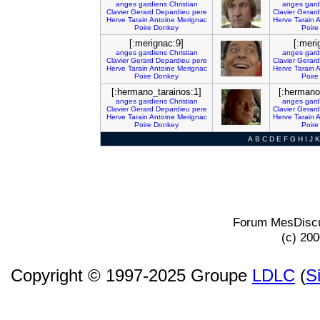
anges
gardiens
Christian
anges
gard
Clavier
Gerard
Depardieu
pere
Clavier
Gerard
Herve
Tarain
Antoine
Merignac
Herve
Tarain
A
Poire
Donkey
Poire
[:merignac:9]
[:meri
anges
gardiens
Christian
anges
gard
Clavier
Gerard
Depardieu
pere
Clavier
Gerard
Herve
Tarain
Antoine
Merignac
Herve
Tarain
A
Poire
Donkey
Poire
[:hermano_tarainos:1]
[:hermano
anges
gardiens
Christian
anges
gard
Clavier
Gerard
Depardieu
pere
Clavier
Gerard
Herve
Tarain
Antoine
Merignac
Herve
Tarain
A
Poire
Donkey
Poire
A
B
C
D
E
F
G
H
I
J
K
Forum MesDiscu
(c) 20
Copyright © 1997-2025 Groupe
LDLC
(
S