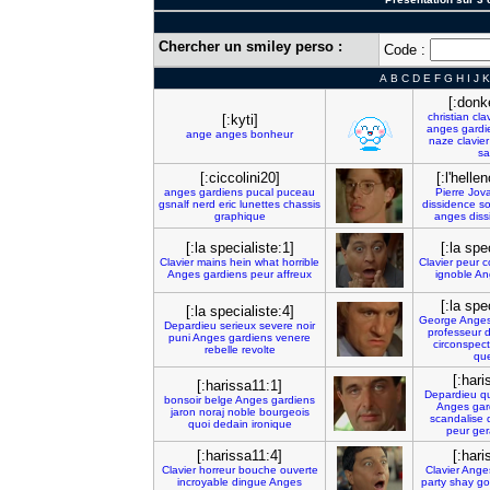
Chercher un smiley perso :
Code :
A
B
C
D
E
F
G
H
I
J
K
[:donk
christian
cla
[:kyti]
anges
gardi
ange
anges
bonheur
naze
clavier
sa
[:ciccolini20]
[:l'helle
anges
gardiens
pucal
puceau
Pierre
Jov
gsnalf
nerd
eric
lunettes
chassis
dissidence
so
graphique
anges
diss
[:la specialiste:1]
[:la spe
Clavier
mains
hein
what
horrible
Clavier
peur
c
Anges
gardiens
peur
affreux
ignoble
An
[:la spe
[:la specialiste:4]
George
Ange
Depardieu
serieux
severe
noir
professeur
d
puni
Anges
gardiens
venere
circonspect
rebelle
revolte
que
[:hari
[:harissa11:1]
Depardieu
q
bonsoir
belge
Anges
gardiens
Anges
gar
jaron
noraj
noble
bourgeois
scandalise
quoi
dedain
ironique
peur
ger
[:harissa11:4]
[:hari
Clavier
horreur
bouche
ouverte
Clavier
Ange
incroyable
dingue
Anges
party
shay
go