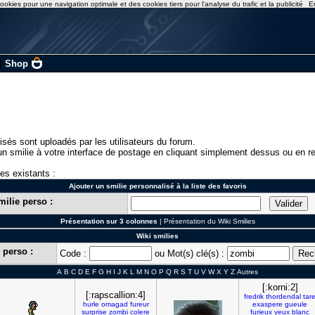
ookies pour une navigation optimale et des cookies tiers pour l'analyse du trafic et la publicité
E
|
Shop
isés sont uploadés par les utilisateurs du forum.
n smilie à votre interface de postage en cliquant simplement dessus ou en re
ies existants :
Ajouter un smilie personnalisé à la liste des favoris
milie perso :
Présentation sur 3 colonnes
|
Présentation du Wiki Smilies
Wiki smilies
 perso :
Code :
ou Mot(s) clé(s) :
A
B
C
D
E
F
G
H
I
J
K
L
M
N
O
P
Q
R
S
T
U
V
W
X
Y
Z
Autres
[:korni:2]
[:rapscallion:4]
fredrik
thordendal
tar
hurle
omagad
fureur
exaspere
gueule
surprise
zombi
colere
furieux
yeux
blanc