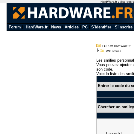
HardWare.fr utilise des c
Forum
|
HardWare.fr
|
News
|
Articles
|
PC
|
S'identifier
|
S'inscrire
FORUM HardWare.fr
Wiki smilies
Les smilies personnal
Vous pouvez ajouter u
son code.
Voici la liste des smil
Entrer le code du s
Chercher un smiley
[:newidk]