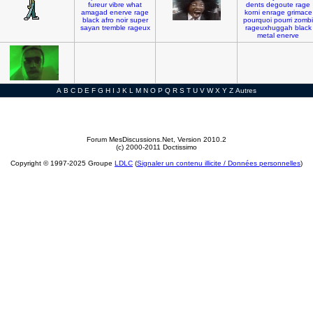
fureur
vibre
what
dents
degoute
rage
amagad
enerve
rage
korni
enrage
grimace
black
afro
noir
super
pourquoi
pourri
zombi
sayan
tremble
rageux
rageuxhuggah
black
metal
enerve
A
B
C
D
E
F
G
H
I
J
K
L
M
N
O
P
Q
R
S
T
U
V
W
X
Y
Z
Autres
Forum MesDiscussions.Net
, Version 2010.2
(c) 2000-2011 Doctissimo
Copyright © 1997-2025 Groupe
LDLC
(
Signaler un contenu illicite / Données personnelles
)