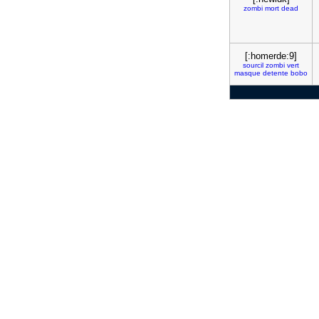
zombi
mort
dead
[:homerde:9]
sourcil
zombi
vert
masque
detente
bobo