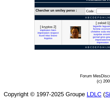
Chercher un smiley perso :
Code :
A
B
C
D
E
F
G
H
I
J
K
[:zeloid:1]
lagarde
laguar
[:kryptos:2]
femme
econom
implosion
bien
christine
oula
et
impression
respect
surprise
enor
lourd
triso
bravo
genial
gros
gra
kryptos
impressionn
impression
A
B
C
D
E
F
G
H
I
J
K
Forum MesDiscu
(c) 20
Copyright © 1997-2025 Groupe
LDLC
(
S