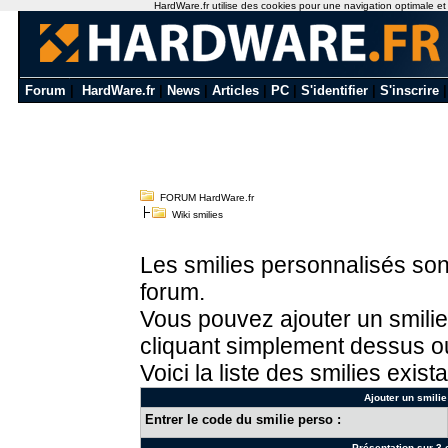
HardWare.fr utilise des cookies pour une navigation optimale et de
Forum
|
HardWare.fr
|
News
|
Articles
|
PC
|
S'identifier
|
S'inscrire
FORUM HardWare.fr
Wiki smilies
Les smilies personnalisés sont
forum.
Vous pouvez ajouter un smilie
cliquant simplement dessus ou
Voici la liste des smilies exista
Ajouter un smilie
Entrer le code du smilie perso :
Présentation sur 3