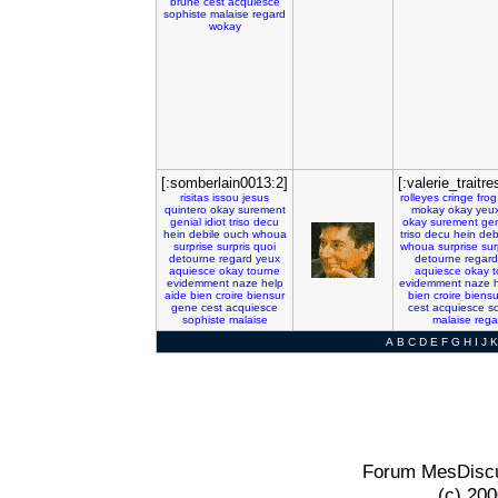
brune
cest
acquiesce
sophiste
malaise
regard
wokay
[:somberlain0013:2]
[:valerie_traitr
risitas
issou
jesus
rolleyes
cringe
frog
quintero
okay
surement
mokay
okay
yeu
genial
idiot
triso
decu
okay
surement
gen
hein
debile
ouch
whoua
triso
decu
hein
deb
surprise
surpris
quoi
whoua
surprise
sur
detourne
regard
yeux
detourne
regard
aquiesce
okay
tourne
aquiesce
okay
t
evidemment
naze
help
evidemment
naze
aide
bien
croire
biensur
bien
croire
biensu
gene
cest
acquiesce
cest
acquiesce
s
sophiste
malaise
malaise
rega
A
B
C
D
E
F
G
H
I
J
K
Forum MesDiscu
(c) 20