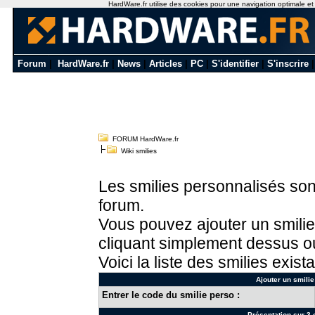
HardWare.fr utilise des cookies pour une navigation optimale et de
Forum
|
HardWare.fr
|
News
|
Articles
|
PC
|
S'identifier
|
S'inscrire
FORUM HardWare.fr
Wiki smilies
Les smilies personnalisés sont
forum.
Vous pouvez ajouter un smilie
cliquant simplement dessus ou
Voici la liste des smilies exista
Ajouter un smilie
Entrer le code du smilie perso :
Présentation sur 3