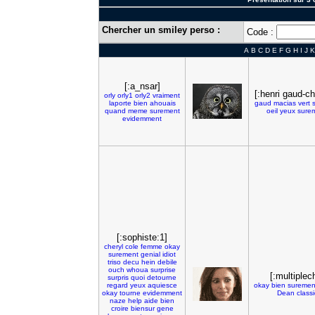
Chercher un smiley perso :
Code :
A
B
C
D
E
F
G
H
I
J
K
[:a_nsar]
[:henri gaud-ch
orly
orly1
orly2
vraiment
laporte
bien
ahouais
gaud
macias
vert
s
quand
meme
surement
oeil
yeux
sure
evidemment
[:sophiste:1]
cheryl
cole
femme
okay
surement
genial
idiot
triso
decu
hein
debile
ouch
whoua
surprise
[:multiplec
surpris
quoi
detourne
regard
yeux
aquiesce
okay
bien
suremen
okay
tourne
evidemment
Dean
classi
naze
help
aide
bien
croire
biensur
gene