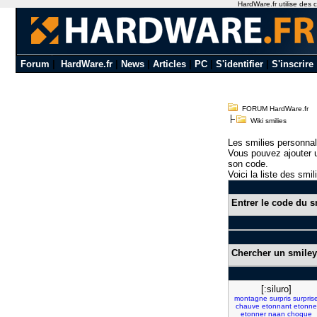
HardWare.fr utilise des c
Forum
|
HardWare.fr
|
News
|
Articles
|
PC
|
S'identifier
|
S'inscrire
FORUM HardWare.fr
Wiki smilies
Les smilies personnal
Vous pouvez ajouter u
son code.
Voici la liste des smil
Entrer le code du s
Chercher un smiley
[:siluro]
montagne
surpris
surpris
chauve
etonnant
etonne
etonner
naan
choque