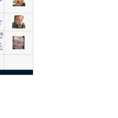
ue
ed
e
3]
se
e
ed
al