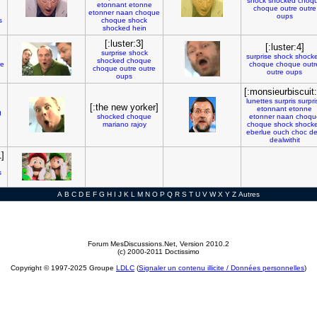
shock
shocked
choq
etonnant
etonne
choque
outre
outre
etonner
naan
choque
oups
s
choque
shock
shocked
hein
[:luster:3]
[:luster:4]
surprise
shock
surprise
shock
shock
shocked
choque
re
choque
choque
outr
choque
outre
outre
outre
oups
oups
[:monsieurbiscuit:
lunettes
surpris
surpri
[:the new yorker]
etonnant
etonne
g
shocked
choque
etonner
naan
choqu
mariano
rajoy
choque
shock
shock
eberlue
ouch
choc
de
dealwithit
]
s
A
B
C
D
E
F
G
H
I
J
K
L
M
N
O
P
Q
R
S
T
U
V
W
X
Y
Z
Autres
Forum MesDiscussions.Net
, Version 2010.2
(c) 2000-2011 Doctissimo
Copyright © 1997-2025 Groupe
LDLC
(
Signaler un contenu illicite / Données personnelles
)