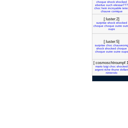
choque
shock
shocked
eberlue
ouch
elessar777
choc
hein
incroyable
tete
chauve
comique
[:luster:2]
surprise
shock
shocked
choque
choque
outre
out
oups
[:luster:5]
surprise
choc
chauveom
shock
shocked
choque
choque
outre
outre
oups
[:cosmoschtroumpf:1
mario
luigi
choc
shocked
argent
riche
thune
dollar
nintendo