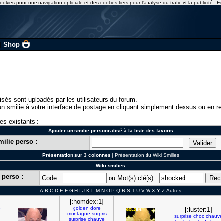
ookies pour une navigation optimale et des cookies tiers pour l'analyse du trafic et la publicité
E
|
Shop
isés sont uploadés par les utilisateurs du forum.
n smilie à votre interface de postage en cliquant simplement dessus ou en re
ies existants :
Ajouter un smilie personnalisé à la liste des favoris
milie perso :
Présentation sur 3 colonnes
|
Présentation du Wiki Smilies
Wiki smilies
 perso :
Code :
ou Mot(s) clé(s) :
A
B
C
D
E
F
G
H
I
J
K
L
M
N
O
P
Q
R
S
T
U
V
W
X
Y
Z
Autres
[:homdex:1]
e
golden
dore
[:luster:1]
montagne
surpris
surprise
choc
chauv
surprise
chauve