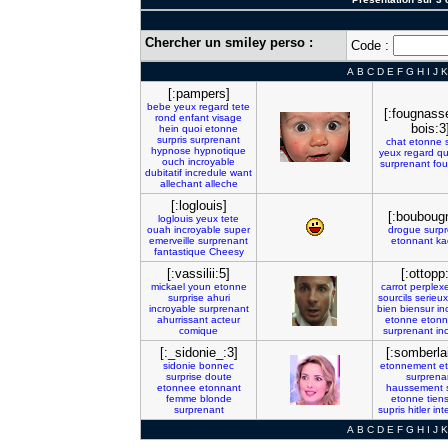
Chercher un smiley perso :
Code :
A
B
C
D
E
F
G
H
I
J
K
[:pampers]
bebe
yeux
regard
tete
[:fougnass
rond
enfant
visage
bois:3
hein
quoi
etonne
surpris
surprenant
chat
etonne
hypnose
hypnotique
yeux
regard
qu
ouch
incroyable
surprenant
fo
dubitatif
incredule
want
allechant
alleche
[:loglouis]
[:bouboug
loglouis
yeux
tete
ouah
incroyable
super
drogue
surp
emerveille
surprenant
etonnant
ka
fantastique
Cheesy
[:vassilii:5]
[:ottopp
mickael
youn
etonne
carrot
perplex
surprise
ahuri
sourcils
serieux
incroyable
surprenant
bien
biensur
in
ahurrissant
acteur
etonne
eton
comique
surprenant
in
[:_sidonie_:3]
[:somberlai
sidonie
bonnec
etonnement
e
surprise
doute
surprena
etonnee
etonnant
haussement
femme
blonde
etonne
tien
surprenant
supris
hitler
int
A
B
C
D
E
F
G
H
I
J
K