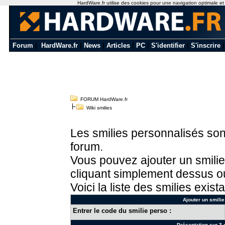
HardWare.fr utilise des cookies pour une navigation optimale et de
Forum
|
HardWare.fr
|
News
|
Articles
|
PC
|
S'identifier
|
S'inscrire
FORUM HardWare.fr
Wiki smilies
Les smilies personnalisés sont
forum.
Vous pouvez ajouter un smilie
cliquant simplement dessus ou
Voici la liste des smilies exista
Ajouter un smilie
Entrer le code du smilie perso :
Présentation sur 3