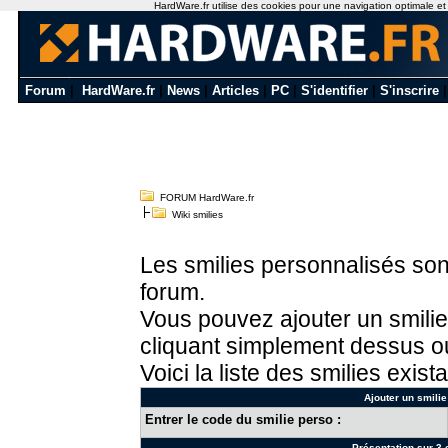
HardWare.fr utilise des cookies pour une navigation optimale et de
Forum
|
HardWare.fr
|
News
|
Articles
|
PC
|
S'identifier
|
S'inscrire
FORUM HardWare.fr
Wiki smilies
Les smilies personnalisés sont
forum.
Vous pouvez ajouter un smilie
cliquant simplement dessus ou
Voici la liste des smilies exista
Ajouter un smilie
Entrer le code du smilie perso :
Présentation sur 3