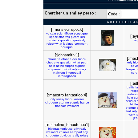
Chercher un smiley perso :
Code :
A
B
C
D
E
F
G
H
I
J
K
[:monsieur spock]
vulcain
scientifique
sceptique
[:ay
spock
star
trek
picard
kirk
curieux
question
quoi
orly
orl
roissy
what
logique
comment
pourquoi
[:johnsmith:1]
[:mac
chouette
etonne
oeil
hibou
chouette
question
what
peur
orly
hib
hein
heink
surpris
suprise
obvi
surprenant
whut
orly
roissy
lesquin
vraiment
interrogatif
nord
interrogation
[:ad
baffie
l
respe
ardisso
[:maestro fantastico:4]
hein
co
orly
roissy
hibou
oiseau
serieux
chouette
etonne
surpris
france
bluffe
francais
vraiment
etonne
troll
orly
yarly
r
jea
[:micheline_tchoutchou1]
blagnac
toulouse
orly
realy
vraiment
chinois
aeroport
orly
chouette
obvious
really
roissy