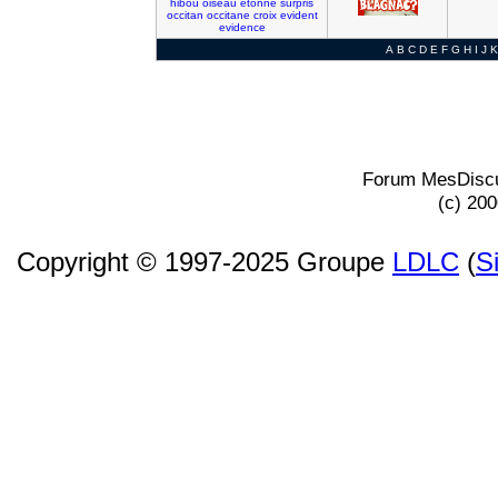
hibou
oiseau
etonne
surpris
occitan
occitane
croix
evident
evidence
A
B
C
D
E
F
G
H
I
J
K
Forum MesDiscu
(c) 20
Copyright © 1997-2025 Groupe
LDLC
(
S