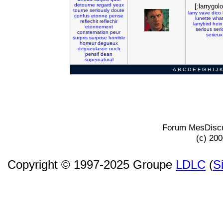
detourne
regard
yeux
[:larrygol
tourne
seriously
doute
larry
vave
dico
confus
etonne
pense
lunette
wha
reflechit
reflechir
larrybird
hein
etonnement
serious
seri
consternation
peur
serieux
surpris
surprise
horrible
horreur
degueux
degueulasse
ouch
pensif
dean
supernatural
A
B
C
D
E
F
G
H
I
J
K
Forum MesDiscu
(c) 20
Copyright © 1997-2025 Groupe
LDLC
(
S