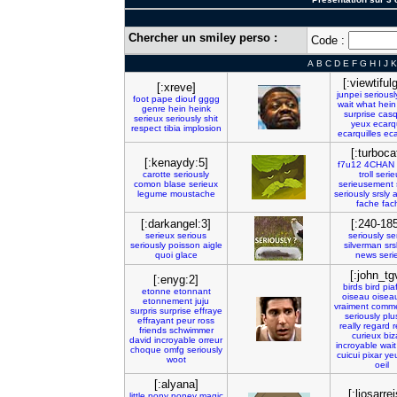
Chercher un smiley perso :
Code :
A
B
C
D
E
F
G
H
I
J
K
[:viewtiful
[:xreve]
junpei
seriousl
foot
pape
diouf
gggg
wait
what
hein
genre
hein
heink
surprise
casq
serieux
seriously
shit
yeux
ecarqu
respect
tibia
implosion
ecarquilles
eca
[:turboca
[:kenaydy:5]
f7u12
4CHAN
carotte
seriously
troll
serie
comon
blase
serieux
serieusement
legume
moustache
seriously
srsly
a
fache
fac
[:darkangel:3]
[:240-185
serieux
serious
seriously
se
seriously
poisson
aigle
silverman
srs
quoi
glace
news
seri
[:john_tg
[:enyg:2]
birds
bird
pia
etonne
etonnant
oiseau
oisea
etonnement
juju
vraiment
comm
surpris
surprise
effraye
seriously
plu
effrayant
peur
ross
really
regard
r
friends
schwimmer
curieux
biz
david
incroyable
orreur
incroyable
wait
choque
omfg
seriously
cuicui
pixar
ye
woot
oeil
[:alyana]
[:liosarrei
little
pony
poney
magic