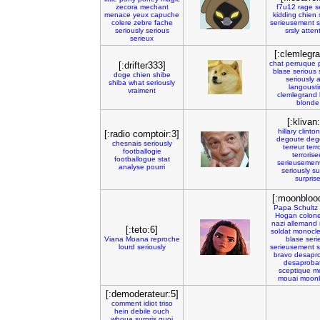
zecora
mechant
f7u12
rage
s
menace
yeux
capuche
kidding
chien
colere
zebre
fache
serieusement
s
seriously
serious
srsly
atten
serieux
[:clemlegra
chat
perruque
[:drifter333]
blase
serious
doge
chien
shibe
seriously
a
shiba
what
seriously
langousti
vraiment
clemlegrand
blonde
[:klivan
hillary
clinton
[:radio comptoir:3]
degoute
deg
chesnais
seriously
terreur
terr
footballogie
terrorise
footballogue
stat
serieusemen
analyse
pourri
seriously
su
surpris
[:moonbloo
Papa
Schultz
Hogan
colone
nazi
allemand
[:teto:6]
soldat
monocl
Viana
Moana
reproche
blase
seri
lourd
seriously
serieusement
s
bravo
desapro
desaproba
sceptique
m
mouai
moon
[:demoderateur:5]
comment
idiot
triso
hein
debile
ouch
whoua
surpris
quoi