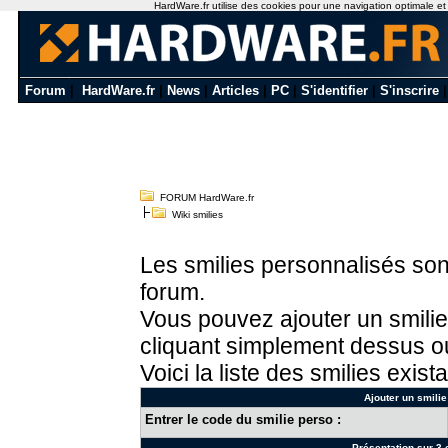
HardWare.fr utilise des cookies pour une navigation optimale et de
Forum
|
HardWare.fr
|
News
|
Articles
|
PC
|
S'identifier
|
S'inscrire
FORUM HardWare.fr
Wiki smilies
Les smilies personnalisés sont
forum.
Vous pouvez ajouter un smilie
cliquant simplement dessus ou
Voici la liste des smilies exista
Ajouter un smilie
Entrer le code du smilie perso :
Présentation sur 3