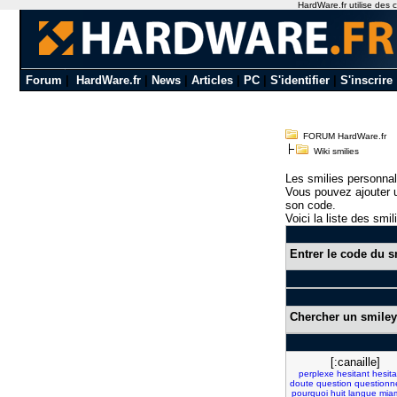
HardWare.fr utilise des c
Forum
|
HardWare.fr
|
News
|
Articles
|
PC
|
S'identifier
|
S'inscrire
FORUM HardWare.fr
Wiki smilies
Les smilies personnal
Vous pouvez ajouter u
son code.
Voici la liste des smil
Entrer le code du s
Chercher un smiley
[:canaille]
perplexe
hesitant
hesita
doute
question
question
pourquoi
huit
langue
mia