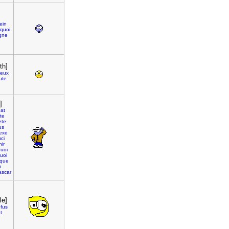
ein
quoi
igne
th]
eux
ute
]
at
te
ete
us
exe
ci
hir
uoi
uoi
ique
h
ascar
le]
fus
t