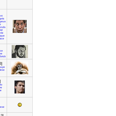
nt
pris
yeux
e
iends
id
rie
oque
ace
ce
be
brick
3]
nuye
lexe
e
]
do
re
ge
lexe
:3]