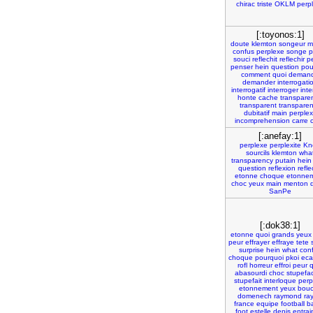
chirac
triste
OKLM
perp
[:toyonos:1]
doute
klemton
songeur
m
confus
perplexe
songe
p
souci
reflechit
reflechir
p
penser
hein
question
pou
comment
quoi
deman
demander
interrogati
interrogatif
interroger
int
honte
cache
transpare
transparent
transpare
dubitatif
main
perple
incomprehension
carre
[:anefay:1]
perplexe
perplexite
Kn
sourcils
klemton
wha
transparency
putain
hein
question
reflexion
refle
etonne
choque
etonne
choc
yeux
main
menton
SanPe
[:dok38:1]
etonne
quoi
grands
yeux
peur
effrayer
effraye
tete
surprise
hein
what
con
choque
pourquoi
pkoi
eca
rofl
horreur
effroi
peur
q
abasourdi
choc
stupefac
stupefait
interloque
perp
etonnement
yeux
bou
domenech
raymond
ra
france
equipe
football
b
foot
estelle
denis
entrai