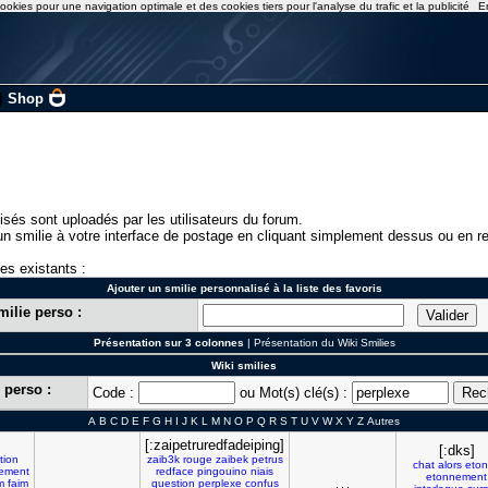
ookies pour une navigation optimale et des cookies tiers pour l'analyse du trafic et la publicité
E
|
Shop
isés sont uploadés par les utilisateurs du forum.
n smilie à votre interface de postage en cliquant simplement dessus ou en re
ies existants :
Ajouter un smilie personnalisé à la liste des favoris
milie perso :
Présentation sur 3 colonnes
|
Présentation du Wiki Smilies
Wiki smilies
 perso :
Code :
ou Mot(s) clé(s) :
A
B
C
D
E
F
G
H
I
J
K
L
M
N
O
P
Q
R
S
T
U
V
W
X
Y
Z
Autres
[:zaipetruredfadeiping]
[:dks]
tion
zaib3k
rouge
zaibek
petrus
chat
alors
eto
nement
redface
pingouino
niais
etonnement
m
faim
question
perplexe
confus