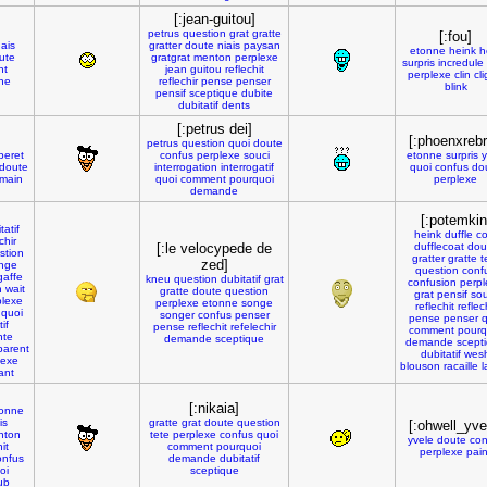
[:jean-guitou]
petrus
question
grat
gratte
[:fou]
ais
gratter
doute
niais
paysan
etonne
heink
h
ute
gratgrat
menton
perplexe
surpris
incredule
nt
jean
guitou
reflechit
perplexe
clin
cl
gne
reflechir
pense
penser
blink
pensif
sceptique
dubite
dubitatif
dents
[:petrus dei]
[:phoenxrebr
petrus
question
quoi
doute
beret
confus
perplexe
souci
etonne
surpris
y
doute
interrogation
interrogatif
quoi
confus
do
main
quoi
comment
pourquoi
perplexe
demande
[:potemkin
tatif
heink
duffle
co
chir
[:le velocypede de
dufflecoat
dou
stion
gratter
gratte
t
zed]
nge
question
conf
gaffe
kneu
question
dubitatif
grat
confusion
perpl
n
wait
gratte
doute
question
grat
pensif
sou
plexe
perplexe
etonne
songe
reflechit
reflec
quoi
songer
confus
penser
pense
penser
q
if
pense
reflechit
refelechir
comment
pourq
nte
demande
sceptique
demande
scept
parent
dubitatif
wes
lexe
blouson
racaille
l
ant
[:nikaia]
onne
is
gratte
grat
doute
question
[:ohwell_yve
nton
tete
perplexe
confus
quoi
yvele
doute
con
it
comment
pourquoi
perplexe
pain
onfus
demande
dubitatif
oi
sceptique
ub