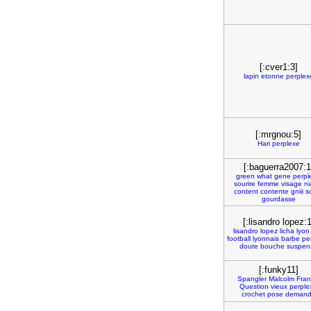
[:cver1:3]
lapin
etonne
perplex
[:mrgnou:5]
Hari
perplexe
[:baguerra2007:1
green
what
gene
perpl
sourire
femme
visage
ni
content
contente
gniii
s
gourdasse
[:lisandro lopez:1
lisandro
lopez
licha
lyon
football
lyonnais
barbe
pe
doute
bouche
suspen
[:funky11]
Spangler
Malcolm
Fran
Question
vieux
perple
crochet
pose
deman