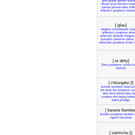
grat
gratte
gratter
quest
doute
quoi
menton
vrai
pense
penser
idee
refle
reflexion
perplexe
intere
[:gilau]
maigret
commissaire
enq
reflexion
complexe
refe
reflecher
deduire
intrigue
question
simenon
tabac
detective
perplexe
fume
c
[:er dehy]
Dehy
perplexe
confus
b
etonne
[:chtiungdor:2]
lunette
lunettes
soleil
so
rire
bete
fier
perplexe
co
idiot
dent
dents
bleu
la
compris
shit
tapay
bakas
baka
prodigy
[:banane flambee
bender
perplexe
dedain
cigare
futurama
[:satrincha:1]