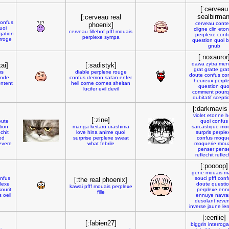
[:cerveau
sealbirman
[:cerveau real
onfus
cerveau
conte
phoenix]
uoi
cligne
clin
eto
cerveau
fillebof
pfff
mouais
gation
perplexe
conf
perplexe
sympa
erroge
question
quoi
b
gnub
[:noxauror
dawa
zytra
men
ai]
[:sadistyk]
grat
gratte
grat
us
diable
perplexe
rouge
doute
confus
co
nde
confus
demon
satan
enfer
heureux
perpl
ntent
hell
corne
cornes
sheitan
question
quo
lucifer
evil
devil
comment
pourq
dubitatif
scepti
[:darkmavis 
violet
etonne
h
[:zine]
oute
quoi
confus
tion
manga
keitaro
urashima
sarcastique
mo
echit
love
hina
anime
quoi
surpris
perple
ed
surprise
perplexe
sweat
confus
moque
evere
what
febrile
moquerie
moua
penser
pens
reflechit
reflec
[:poooop]
gene
mouais
ma
nfus
souci
pfff
conf
[:the real phoenix]
lexe
doute
questi
kawai
pfff
mouais
perplexe
sourit
perplexe
enn
fille
s
oeil
ennuye
navra
desolant
rever
inverse
jaune
le
[:eerilie]
[:fabien27]
biggrin
interroga