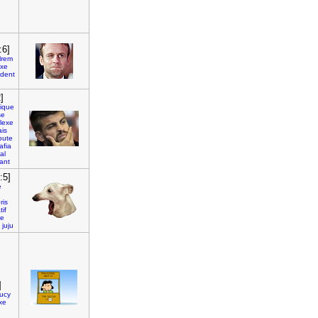
:6]
lrem
exe
ident
]
ique
se
lexe
is
oute
afia
tal
sant
:5]
e
ris
tif
te
juju
]
lucy
xe