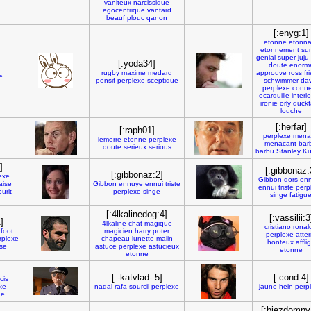
vaniteux
narcissique
egocentrique
vantard
beauf
plouc
qanon
[:enyg:1]
etonne
etonna
etonnement
sur
genial
super
juju
[:yoda34]
doute
enorm
rugby
maxime
medard
approuve
ross
fr
e
pensif
perplexe
sceptique
schwimmer
dav
perplexe
conne
ecarquille
interl
ironie
orly
duckf
louche
[:herfar]
[:raph01]
perplexe
mena
lemerre
etonne
perplexe
menacant
bar
doute
serieux
serious
barbu
Stanley
Ku
]
[:gibbonaz:
[:gibbonaz:2]
exe
Gibbon
dors
en
aise
Gibbon
ennuye
ennui
triste
ennui
triste
perp
ourit
perplexe
singe
singe
fatigu
[:4lkalinedog:4]
[:vassilii:3
]
4lkaline
chat
magique
cristiano
ronal
foot
magicien
harry
poter
perplexe
atter
rplexe
chapeau
lunette
malin
honteux
affli
se
astuce
perplexe
astucieux
etonne
etonne
[:-katvlad-:5]
[:cond:4]
cis
xe
nadal
rafa
sourcil
perplexe
jaune
hein
perp
de
[:biezdomny