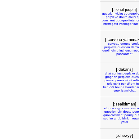
[:lionel jospin]
question
violet
pourquoi
c
perplexe
doute
souci
q
comment
pourquoi
interro
interrogatif
interroger
int
[:cerveau yamimak
cerveau
etonne
conf
perplexe
question
dema
quoi
hein
grincheux
meco
pascontent
[:dakans]
chat
confus
perplexe
d
grognon
perplexe
ques
penser
pense
whut
refl
refelechir
pensif
pfff
fr
fred999
boude
bouder
s
yeux
isami
chat
[:sealbirman]
etonne
cligne
mouais
co
question
clin
doute
perp
quoi
comment
pourquoi
sourire
gnub
blink
mouai
yeux
[:chewyy]