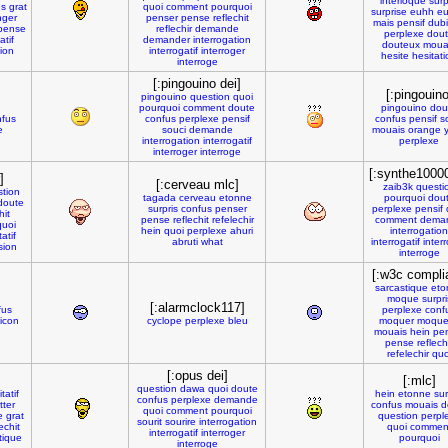
interloque
surp
us
grat
quoi
comment
pourquoi
surprise
euhh
e
nger
penser
pense
reflechit
mais
pensif
dubi
pense
reflechir
demande
perplexe
dou
atif
demander
interrogation
douteux
moua
ion
interrogatif
interroger
hesite
hesitati
interroge
[:pingouino dei]
[:pingouino
pingouino
question
quoi
pourquoi
comment
doute
pingouino
dou
nfus
confus
perplexe
pensif
confus
pensif
s
e
souci
demande
mouais
orange
interrogation
interrogatif
perplexe
interroger
interroge
[:synthe1000
]
[:cerveau mlc]
zaib3k
questi
tion
tagada
cerveau
etonne
pourquoi
dou
doute
surpris
confus
penser
perplexe
pensif
hit
pense
reflechit
refelechir
comment
dema
quoi
hein
quoi
perplexe
ahuri
interrogation
atif
abruti
what
interrogatif
inter
sion
interroge
[:w3c compli
sarcastique
eto
moque
surpri
[:alarmclock117]
fus
perplexe
conf
icon
cyclope
perplexe
bleu
moquer
moque
mouais
hein
pe
pense
reflech
refelechir
quo
[:opus dei]
[:mlc]
question
dawa
quoi
doute
tatif
hein
etonne
sur
confus
perplexe
demande
tter
confus
mouais
d
quoi
comment
pourquoi
e
grat
question
perpl
sourit
sourire
interrogation
echit
quoi
commen
interrogatif
interroger
tique
pourquoi
interroge