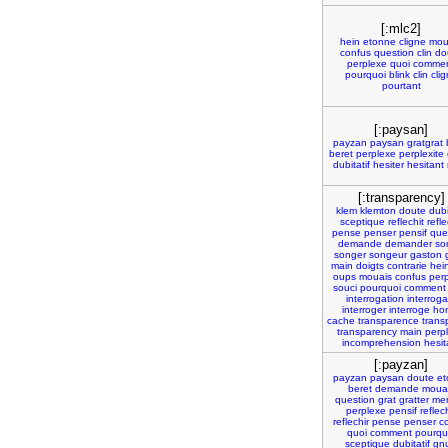
[:mlc2]
hein
etonne
cligne
mou
confus
question
clin
do
perplexe
quoi
comme
pourquoi
blink
clin
cli
pourtant
[:paysan]
payzan
paysan
gratgrat
beret
perplexe
perplexite
dubitatif
hesiter
hesitant
[:transparency]
klem
klemton
doute
dubi
sceptique
reflechit
refle
pense
penser
pensif
que
demande
demander
so
songer
songeur
gaston
main
doigts
contrarie
hei
oups
mouais
confus
per
souci
pourquoi
comment
interrogation
interrogat
interroger
interroge
ho
cache
transparence
trans
transparency
main
perp
incomprehension
hesit
[:payzan]
payzan
paysan
doute
et
beret
demande
moua
question
grat
gratter
me
perplexe
pensif
reflech
reflechir
pense
penser
c
quoi
comment
pourqu
sceptique
dubitatif
gn