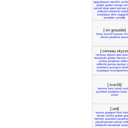
appetissant
menton
conf
gratte
gratter
songe
so
pensif
slurp
want
penser
reflechit
refelechir
dubit
sceptique
idee
suggest
possible
canaille
[:mr groseille]
kneu
sourcil
hausse
co
doute
perplexe
jaun
[:cerveau skyzor
cerveau
skyzor
grat
ques
demande
gratte
menton
confus
perplexe
reflec
reflechir
pense
penser
comment
pourquoi
dubit
sceptique
incomprehen
[:icon16]
etonne
hein
heink
con
question
perplexe
base
icone
[:urd]
benou
gratgrat
hein
dubi
doute
confus
gratte
gra
menton
question
perplex
pensif
penser
pense
refl
refelechir
demande
scep