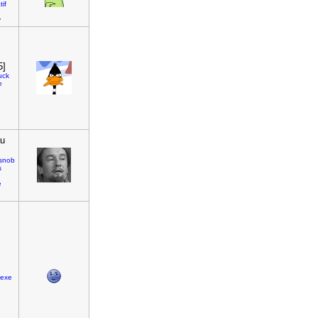
tif
y
5]
uck
e
au
snob
s
e
lexe