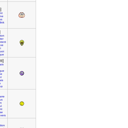
]
nt
nne
us
link
]
ton
ter
ntent
exe
i
uoi
que
tt]
ein
que
xe
r
is
e
hir
rre
us
on
ui
nt
se
nvers
tion