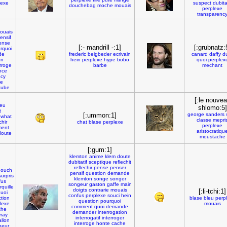
lexe
suspect
dubita
douchebag
moche
mouais
perplexe
transparenc
ouais
ensif
ense
[:- mandrill -:1]
[:grubnatz:
rquoi
de
frederic
beigbeder
ecrivain
canard
daffy
d
on
hein
perplexe
hype
bobo
quoi
perplex
erroge
barbe
mechant
nce
ncy
xe
cube
[:le nouve
eu
shlomo:5]
t
[:ummon:1]
george
sanders
what
classe
mepri
chir
chat
blase
perplexe
perplexe
ment
aristocratiqu
doute
moustache
[:gum:1]
klemton
anime
klem
doute
dubitatif
sceptique
reflechit
reflechir
pense
penser
ouch
pensif
question
demande
surpris
klemton
songe
songer
fus
songeur
gaston
gaffe
main
rquille
doigts
contrarie
mouais
[:li-tchi:1]
uoi
confus
perplexe
souci
hein
tion
blase
bleu
perp
question
pourquoi
lexe
mouais
comment
quoi
demande
che
demander
interrogation
yray
interrogatif
interroger
allon
interroge
honte
cache
neur