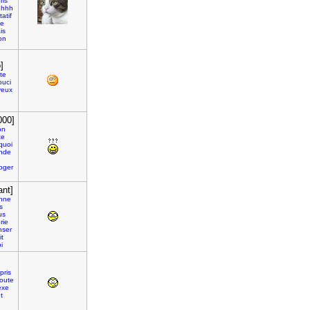
ris
uhhh
tatif
te
is
on
]
te
ouci
yeux
000]
on
te
quoi
nde
roger
ant]
nne
s
us
rie
nser
it
i
pris
oute
exe
t