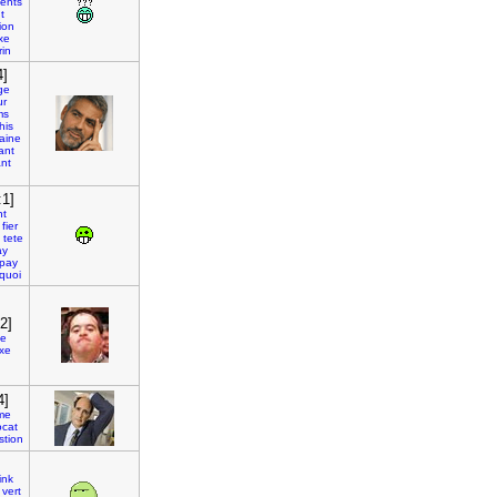
ents
t
ion
xe
rin
4]
ge
ur
ms
his
aine
ant
nt
:1]
nt
fier
tete
ay
pay
quoi
2]
ue
xe
4]
ime
ocat
stion
]
ink
vert