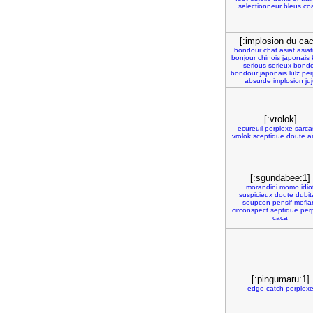
selectionneur
bleus
co
[:implosion du cac
bondour
chat
asiat
asia
bonjour
chinois
japonais
serious
serieux
bondo
bondour
japonais
lulz
per
absurde
implosion
ju
[:vrolok]
ecureuil
perplexe
sarca
vrolok
sceptique
doute
a
[:sgundabee:1]
morandini
momo
idio
suspicieux
doute
dubita
soupcon
pensif
mefia
circonspect
septique
per
caca
[:pingumaru:1]
edge
catch
perplex