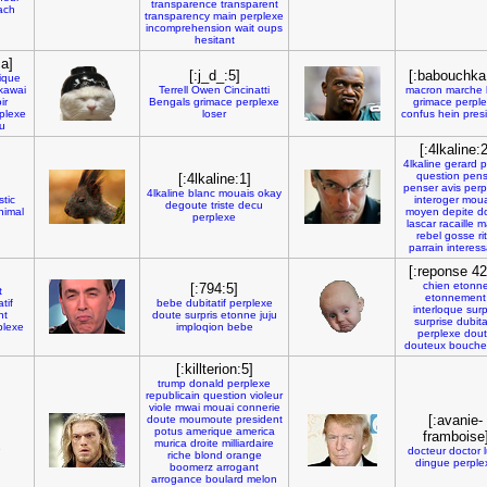
transparence
transparent
ach
transparency
main
perplexe
incomprehension
wait
oups
hesitant
a]
[:j_d_:5]
[:babouchka
tique
kawai
Terrell
Owen
Cincinatti
macron
marche
ir
Bengals
grimace
perplexe
grimace
perpl
plexe
loser
confus
hein
pres
ju
[:4lkaline:2
4lkaline
gerard
p
question
pen
[:4lkaline:1]
penser
avis
perp
4lkaline
blanc
mouais
okay
stic
interoger
moua
degoute
triste
decu
nimal
moyen
depite
d
perplexe
lascar
racaille
m
rebel
gosse
ri
parrain
interes
[:reponse 42
chien
etonn
[:794:5]
t
etonnement
tif
bebe
dubitatif
perplexe
interloque
surp
nt
doute
surpris
etonne
juju
surprise
dubita
plexe
imploqion
bebe
perplexe
dou
douteux
bouche
[:killterion:5]
trump
donald
perplexe
republicain
question
violeur
viole
mwai
mouai
connerie
[:avanie-
doute
moumoute
president
potus
amerique
america
framboise
murica
droite
milliardaire
e
docteur
doctor
riche
blond
orange
dingue
perple
boomerz
arrogant
arrogance
boulard
melon