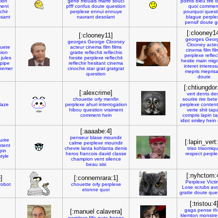
ion
gene
mouais
marre
souci
points
bleu
rire
d
ment
pfff
confus
doute
question
quoi
commen
chir
perplexe
ennui
ennuye
pourquoi
quest
ssant
navrant
desolant
blague
perple
pensif
doute
g
[:clooney1
[:clooney11]
georges
Geor
georges
George
Clooney
Clooney
acte
uete
acteur
cinema
film
films
cinema
film
fil
xion
gratte
reflechit
reflechis
perplexe
reflec
jules
hesite
perplexe
reflechit
hesite
main
migr
pipe
reflechir
hesitant
cinema
interet
interess
remer
cinoche
star
grat
gratgrat
mepris
meprisa
question
doute
[:chtiungdor
[:alexcrime]
vert
dents
de
chouette
orly
menfin
sourire
rire
bete
laze
perplexe
ahuri
interrogation
perplexe
content
hibou
question
vraiment
verte
shit
tap
comment
hein
compris
lapin
ta
idiot
smiley
hein
[:aaaabe:4]
penseur
blase
moundir
urire
[:lapin_vert:
calme
perplexe
moundir
ntent
chevre
lanta
kohlanta
denis
triso
trisomiq
pin
heros
francois
david
classe
respect
perple
tyle
champion
vent
silence
beau
sisi
[:nyhctom:
]
[:connemrara:1]
Perplexe
Vict
robot
chouette
orly
perplexe
Lose
scrubs
av
etonne
quoi
gratte
doute
que
[:tristou:4
gaga
pense
th
[:manuel calavera]
klemton
monstre
perplexe
fille
pute
frange