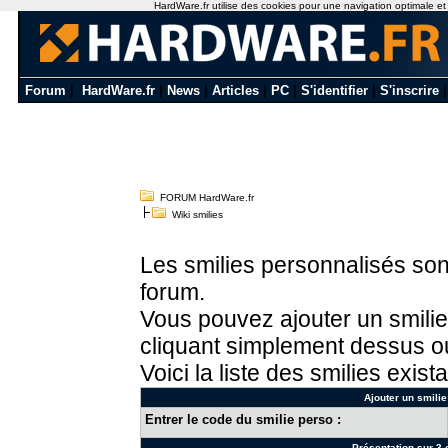
HardWare.fr utilise des cookies pour une navigation optimale et de
Forum
|
HardWare.fr
|
News
|
Articles
|
PC
|
S'identifier
|
S'inscrire
FORUM HardWare.fr
Wiki smilies
Les smilies personnalisés sont
forum.
Vous pouvez ajouter un smilie
cliquant simplement dessus ou
Voici la liste des smilies exista
Ajouter un smilie
Entrer le code du smilie perso :
Présentation sur 3