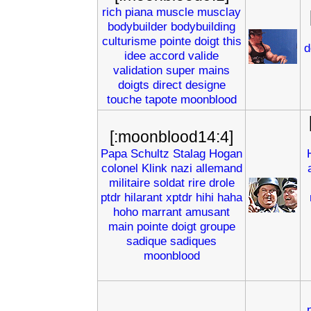
rich
piana
muscle
musclay
bodybuilder
bodybuilding
culturisme
pointe
doigt
this
d
idee
accord
valide
validation
super
mains
doigts
direct
designe
touche
tapote
moonblood
[:moonblood14:4]
Papa
Schultz
Stalag
Hogan
colonel
Klink
nazi
allemand
militaire
soldat
rire
drole
ptdr
hilarant
xptdr
hihi
haha
hoho
marrant
amusant
main
pointe
doigt
groupe
sadique
sadiques
moonblood