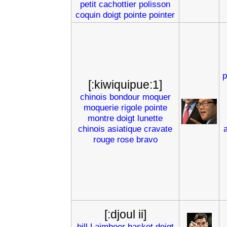
petit
cachottier
polisson
coquin
doigt
pointe
pointer
p
[:kiwiquipue:1]
chinois
bondour
moquer
moquerie
rigole
pointe
montre
doigt
lunette
chinois
asiatique
cravate
rouge
rose
bravo
[:djoul ii]
bill
Laimbeer
basket
doigt