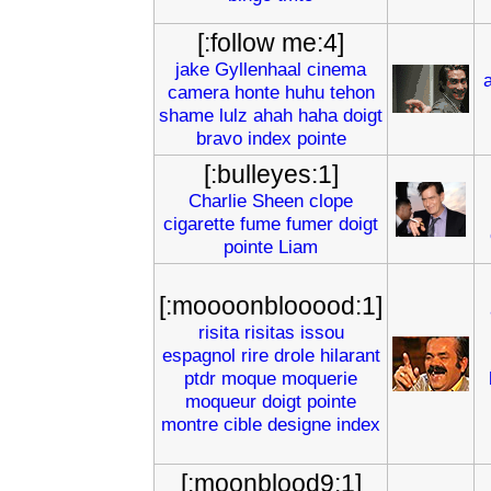
[:follow me:4]
jake
Gyllenhaal
cinema
camera
honte
huhu
tehon
shame
lulz
ahah
haha
doigt
bravo
index
pointe
[:bulleyes:1]
Charlie
Sheen
clope
cigarette
fume
fumer
doigt
pointe
Liam
[:moooonblooood:1]
risita
risitas
issou
espagnol
rire
drole
hilarant
ptdr
moque
moquerie
moqueur
doigt
pointe
montre
cible
designe
index
[:moonblood9:1]