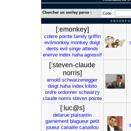
Chercher un smiley perso :
Code :
A
B
C
D
E
F
G
[:emonkey]
colere
pointe
family
griffin
evilmonkey
monkey
doigt
dents
evil
singe
attends
enerve
index
haha
agressif
[:steven-claude
norris]
arnold
schwarzenegger
doigt
haha
index
kibito
ordre
ordonner
schwarzy
claude
norris
steven
pointe
[:luc@s]
delarue
plaisantin
garnement
blagueur
petit
joueur
canaille
canaillou