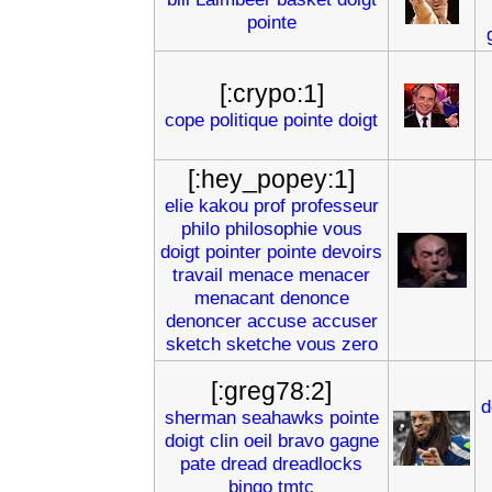
pointe
[:crypo:1]
cope
politique
pointe
doigt
[:hey_popey:1]
elie
kakou
prof
professeur
philo
philosophie
vous
doigt
pointer
pointe
devoirs
travail
menace
menacer
menacant
denonce
denoncer
accuse
accuser
sketch
sketche
vous
zero
[:greg78:2]
d
sherman
seahawks
pointe
doigt
clin
oeil
bravo
gagne
pate
dread
dreadlocks
bingo
tmtc