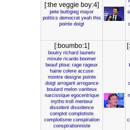
[:the veggie boy:4]
pete
buttigieg
mayor
s
politics
democrat
yeah
this
pointe
doigt
[:boumbo:1]
[
boutry
richard
launetv
minute
ricardo
boomer
beauf
plouc
rage
rageux
haine
colere
accuse
montre
designe
pointe
doigt
arrogant
arrogance
boulard
melon
vaniteux
narcissique
egocentrique
n
mytho
troll
menteur
dissident
dissidence
complot
complotiste
complotisme
conspiration
c
conspirationniste