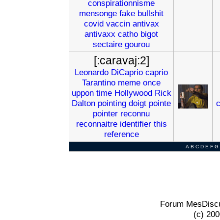
conspirationnisme
mensonge
fake
bullshit
covid
vaccin
antivax
antivaxx
catho
bigot
sectaire
gourou
[:caravaj:2]
Leonardo
DiCaprio
caprio
Tarantino
meme
once
uppon
time
Hollywood
Rick
Dalton
pointing
doigt
pointe
c
pointer
reconnu
reconnaitre
identifier
this
reference
A
B
C
D
E
F
G
Forum MesDiscu
(c) 20