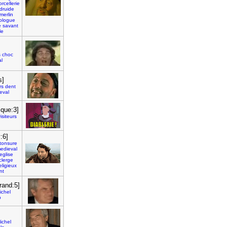
orcellerie
druide
merlin
rologue
e
savant
le
s
choc
l
s]
rs
dent
eval
ique:3]
visiteurs
:6]
tonsure
edieval
eglise
clerge
eligieux
nt
rand:5]
ichel
b
ichel