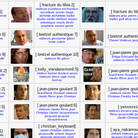
[:fracture du tibia:2]
visiteurs
eusebius
enchanteur
1]
[:fracture du tib
sorcellerie
sorcier
mage
bovin
alchimie
alchimiste
barbe
visiteurs
jean
pierre
druide
merlin
medium
voyant
balles
golf
what
inc
astrologue
oracle
devin
prophete
savant
genie
e:6]
[:bretzel authentique:7]
[:bretzel authent
me
visiteurs
gendarme
gibon
Clavier
Visiteurs
jacq
hurle
colere
[:jean-pierre go
e:9]
[:bretzel authentique:10]
Edgar
Edouard
Be
ille
visiteurs
flic
gibon
visiteurs
clavier
R
[:kelly_viendansmonli:5]
i:2]
[:jean-pierre gou
visiteur
bernet
douleur
seum
ille
JeanPierre
Goulard
visiteurs
lance
rage
noraj
ge
clavier
Reno
jean
Ch
bernay
:2]
[:jean-pierre goulard:3]
[:jean-pierre gou
teurs
JeanPierre
Goulard
visiteurs
visiteurs
clavier
Ren
ian
clavier
Reno
jean
Christian
Christian
Freddy
fred
[:jean-pierre goulard:6]
:5]
[:yessssss
visiteurs
clavier
Reno
jean
ean
visiteurs
docteur
piq
Christian
clavier
Jacqueshenri
lot
Reno
jacquouille
ja
jacquard
jacquart
clavier
Christi
Jacqueshenry
[:christian_keyboard]
[:aya_nakamour
clavier
christian
visiteurs
1]
jacquouille
voiture
degout
dehors
visiteurs
ja
lle
degoute
degouter
vomi
jacques
houille
jac