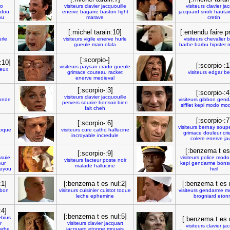
ro
visiteurs
clavier
jacquouille
visiteurs
clavier
jac
dou
enerve
bagarre
baston
fight
jacquard
snob
hautai
ou
marave
cretin
[:michel tarain:10]
[:entendu faire p
rle
visiteurs
vigile
enerve
hurle
visiteurs
chevalier
b
gueule
main
olala
barbe
barbu
hipster
[:scorpio-]
:10]
[:scorpio-:1
visiteurs
paysan
crado
gueule
ieux
grimace
couteau
racket
visiteurs
edgar
be
enerve
medieval
[:scorpio-:3]
[:scorpio-:4
visiteurs
clavier
jacquouille
onde
visiteurs
gibbon
gend
pervers
sourire
bonsoir
bien
sifflet
kepi
modo
mod
fait
cheh
[:scorpio-:7
[:scorpio-:6]
visiteurs
bernay
soup
oque
visiteurs
cure
catho
hallucine
grimace
douleur
cri
incroyable
incredule
colere
enerve
ja
[:benzema t es
[:scorpio-:9]
suie
visiteurs
police
modo
visiteurs
facteur
poste
noir
eur
kepi
gendarme
bonso
malade
hallucine
uyou
heil
:1]
[:benzema t es nul:2]
[:benzema t es 
bbon
visiteurs
cuisinier
cuistot
toque
visiteurs
gendarme
m
leche
ephemine
brogniard
eton
:4]
[:benzema t es nul:5]
bius
[:benzema t es 
r
visiteurs
clavier
jacquart
visiteurs
clavier
jac
arbe
jacquard
etonne
mouais