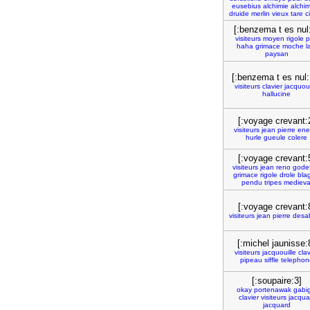
eusebius
alchimie
alchim
druide
merlin
vieux
tare
c
[:benzema t es nul
visiteurs
moyen
rigole
p
haha
grimace
moche
l
paysan
[:benzema t es nul:
visiteurs
clavier
jacquoui
hallucine
[:voyage crevant:
visiteurs
jean
pierre
ene
hurle
gueule
colere
[:voyage crevant:
visiteurs
jean
reno
gode
grimace
rigole
drole
bla
pendu
tripes
medieva
[:voyage crevant:
visiteurs
jean
pierre
desa
[:michel jaunisse:
visiteurs
jacquouille
clav
pipeau
siffle
telephon
[:soupaire:3]
okay
portenawak
gabig
clavier
visiteurs
jacqua
jacquard