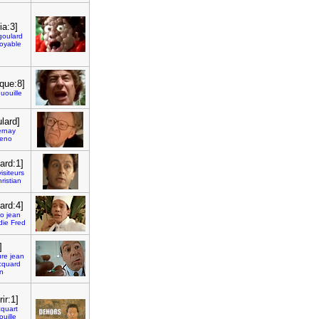
ia:3]
goulard
royable
ique:8]
uouille
ulard]
rnay
eno
lard:1]
visiteurs
ristian
lard:4]
o
jean
die
Fred
]
ure
jean
cquard
an
ir:1]
cquart
ouille