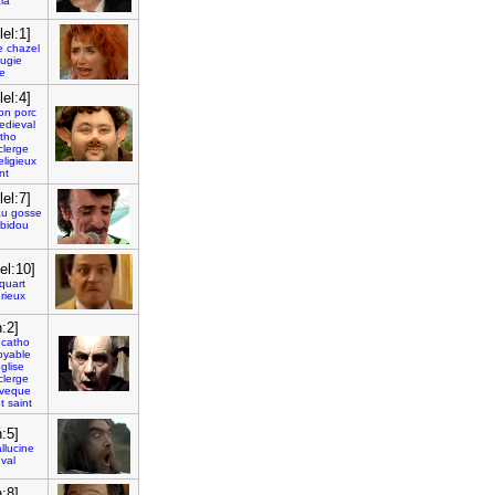
la
el:1]
e
chazel
fugie
e
el:4]
on
porc
edieval
tho
clerge
eligieux
nt
el:7]
au
gosse
bidou
el:10]
quart
urieux
n:2]
catho
oyable
glise
clerge
veque
t
saint
n:5]
llucine
val
n:8]