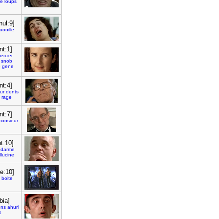
ce
loups
nul:9]
uouille
nt:1]
ercier
snob
e
gene
nt:4]
ur
dents
rage
nt:7]
onsieur
t:10]
ndarme
llucine
e:10]
boite
bia]
ens
ahuri
t