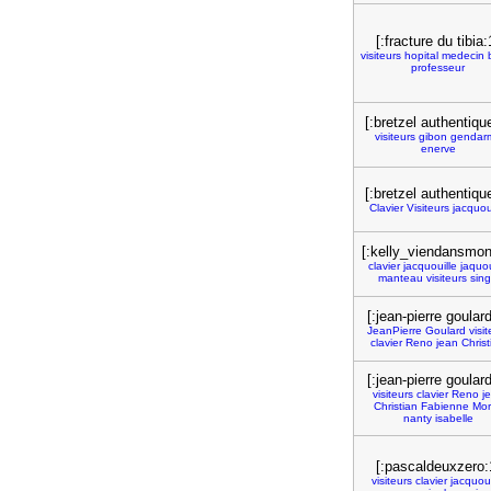
[:fracture du tibia:
visiteurs
hopital
medecin
professeur
[:bretzel authentiqu
visiteurs
gibon
gendar
enerve
[:bretzel authentiqu
Clavier
Visiteurs
jacquou
[:kelly_viendansmonl
clavier
jacquouille
jaquou
manteau
visiteurs
sin
[:jean-pierre goulard
JeanPierre
Goulard
visi
clavier
Reno
jean
Christ
[:jean-pierre goulard
visiteurs
clavier
Reno
j
Christian
Fabienne
Mor
nanty
isabelle
[:pascaldeuxzero:
visiteurs
clavier
jacquoui