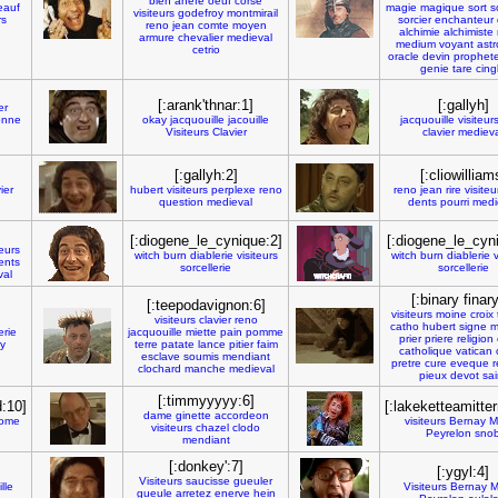
bien
anefe
oeuf
corse
eauf
magie
magique
sort
s
visiteurs
godefroy
montmirail
rs
sorcier
enchanteur
reno
jean
comte
moyen
alchimie
alchimiste
armure
chevalier
medieval
medium
voyant
ast
cetrio
oracle
devin
prophet
genie
tare
cing
[:arank'thnar:1]
[:gallyh]
er
onne
okay
jacquouille
jacouille
jacquouille
visiteur
Visiteurs
Clavier
clavier
medieva
[:gallyh:2]
[:cliowilliam
ier
hubert
visiteurs
perplexe
reno
reno
jean
rire
visiteu
question
medieval
dents
pourri
medi
[:diogene_le_cynique:2]
[:diogene_le_cyn
teurs
witch
burn
diablerie
visiteurs
witch
burn
diablerie
ents
sorcellerie
sorcellerie
val
[:binary finary
[:teepodavignon:6]
visiteurs
moine
croix
visiteurs
clavier
reno
catho
hubert
signe
m
erie
jacquouille
miette
pain
pomme
prier
priere
religion
y
terre
patate
lance
pitier
faim
catholique
vatican
esclave
soumis
mendiant
pretre
cure
eveque
r
clochard
manche
medieval
pieux
devot
sai
[:timmyyyyy:6]
d:10]
[:lakeketteamitter
dame
ginette
accordeon
dome
visiteurs
Bernay
M
visiteurs
chazel
clodo
Peyrelon
sno
mendiant
[:donkey':7]
[:ygyl:4]
Visiteurs
saucisse
gueuler
lle
Visiteurs
Bernay
M
gueule
arretez
enerve
hein