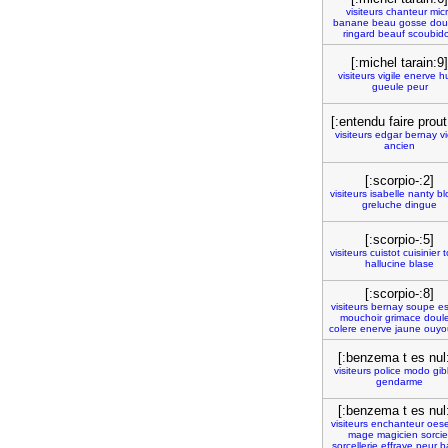
visiteurs
chanteur
mic
banane
beau
gosse
dou
ringard
beauf
scoubid
[:michel tarain:9]
visiteurs
vigile
enerve
hu
gueule
peur
[:entendu faire prout
visiteurs
edgar
bernay
v
ancien
[:scorpio-:2]
visiteurs
isabelle
nanty
bl
greluche
dingue
[:scorpio-:5]
visiteurs
cuistot
cuisinier
t
hallucine
blase
[:scorpio-:8]
visiteurs
bernay
soupe
es
mouchoir
grimace
doul
colere
enerve
jaune
ouyo
[:benzema t es nul
visiteurs
police
modo
gi
gendarme
[:benzema t es nul
visiteurs
enchanteur
oese
mage
magicien
sorcie
sorcellerie
effraye
peur
b