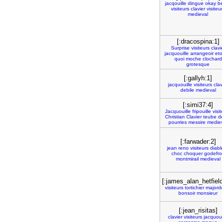
jacqouille
dingue
okay
b
visiteurs
clavier
visiteu
medieval
[:dracospina:1]
Surprise
visiteurs
clavi
jacquouille
arrangeoir
et
quoi
moche
clochard
grotesque
[:gallyh:1]
jacquouille
visiteurs
clav
debile
medieval
[:simi37:4]
Jacquouille
fripouille
visi
Christian
Clavier
teube
d
pourries
messire
medie
[:farwader:2]
jean
reno
visiteurs
diabl
choc
choquer
godefro
montmirail
medieval
[:james_alan_hetfiel
visiteurs
tortichier
major
bonsoir
monsieur
[:jean_risitas]
clavier
visiteurs
jacquoui