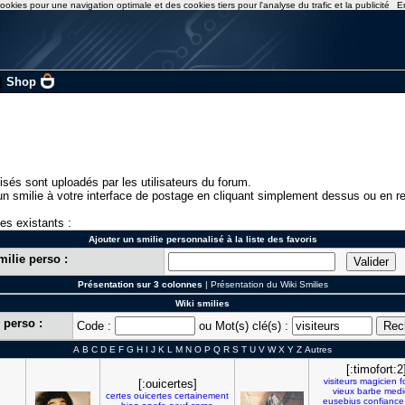
ookies pour une navigation optimale et des cookies tiers pour l'analyse du trafic et la publicité
E
|
Shop
isés sont uploadés par les utilisateurs du forum.
n smilie à votre interface de postage en cliquant simplement dessus ou en re
ies existants :
Ajouter un smilie personnalisé à la liste des favoris
milie perso :
Présentation sur 3 colonnes
|
Présentation du Wiki Smilies
Wiki smilies
 perso :
Code :
ou Mot(s) clé(s) :
A
B
C
D
E
F
G
H
I
J
K
L
M
N
O
P
Q
R
S
T
U
V
W
X
Y
Z
Autres
[:timofort:2
visiteurs
magicien
f
[:ouicertes]
vieux
barbe
medi
certes
ouicertes
certainement
eusebius
confiance