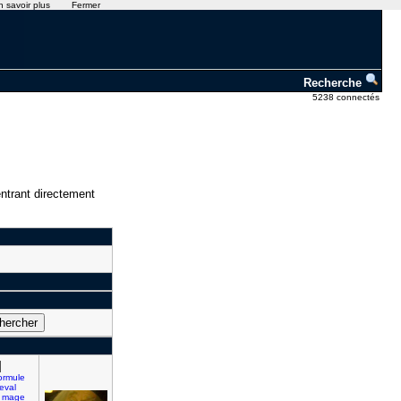
n savoir plus
Fermer
Recherche
5238 connectés
ntrant directement
]
ormule
eval
mage