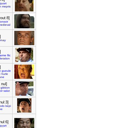
quart
n
mepris
rout:8]
onsoir
medieval
]
rnay
]
arme
flic
eration
]
e
gueule
e
hurle
une
 nul]
gibbon
ir
salut
nul:3]
odo
kepi
ne
nul:6]
quart