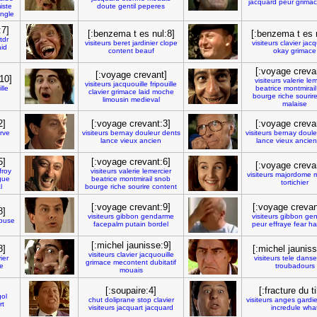
jacquard
peur
grima
iste
doute
gentil
peperes
ingle
:7]
[:benzema t es nul:8]
[:benzema t es 
tdr
visiteurs
beret
jardinier
clope
visiteurs
clavier
jacq
aid
content
beauf
okay
grimace
[:voyage creva
[:voyage crevant]
10]
visiteurs
valerie
lem
visiteurs
jacquouille
fripouille
lle
beatrice
montmirail
clavier
grimace
laid
moche
bourge
riche
sourir
limousin
medieval
malaise
2]
[:voyage crevant:3]
[:voyage creva
rve
visiteurs
bernay
douleur
dents
visiteurs
bernay
doule
lance
vieux
ancien
lance
vieux
ancien
5]
[:voyage crevant:6]
[:voyage creva
froy
visiteurs
valerie
lemercier
visiteurs
majordome
m
gue
beatrice
montmirail
snob
tortichier
l
bourge
riche
sourire
content
[:voyage crevant:9]
[:voyage crevan
8]
visiteurs
gibbon
gendarme
visiteurs
gibbon
ge
buse
facepalm
putain
bordel
peur
effraye
fear
ha
[:michel jaunisse:9]
8]
[:michel jauniss
visiteurs
clavier
jacquouille
ier
visiteurs
tele
danse
grimace
mecontent
dubitatif
e
troubadours
mouais
[:soupaire:4]
[:fracture du ti
ol
chut
doliprane
stop
clavier
visiteurs
anges
gardi
rt
visiteurs
jacquart
jacquard
incredule
wha