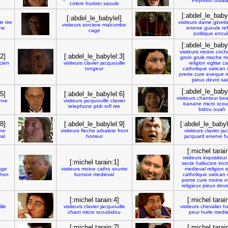
Peyrelon
oulala
colere
frustrer
saoule
[:abdel_le_babyl
[:abdel_le_babylel]
le
rire
visiteurs
dame
ginett
visiteurs
sorciere
malcombe
ne
enerve
gueule
re
cage
politique
encul
[:abdel_le_babyl
visiteurs
moine
coch
2]
[:abdel_le_babylel:3]
groin
gruik
moche
m
cien
visiteurs
clavier
jacquouille
religion
eglise
ca
rongeur
catholique
vatican
pretre
cure
eveque
r
pieux
devot
sai
[:abdel_le_babyl
5]
[:abdel_le_babylel:6]
visiteurs
chanteur
be
rve
visiteurs
jacquouille
clavier
banane
micro
scou
telephone
ptdr
rofl
rire
bidou
ouah
8]
[:abdel_le_babylel:9]
[:abdel_le_babyl
ine
visiteurs
fleche
arbalete
front
visiteurs
clavier
jac
al
horreur
jacquard
enerve
f
[:michel tarai
visiteurs
inquisiteur
[:michel tarain:1]
secte
hallucine
incr
age
visiteurs
moine
catho
sourire
medieval
religion
e
hon
bonsoir
medieval
catholique
vatican
pretre
cure
moine
e
religieux
pieux
devo
[:michel tarain:4]
[:michel tarai
lle
visiteurs
clavier
jacquouille
visiteurs
chevalier
ha
chant
micro
scoubidou
peur
hurle
medie
[:michel tarain:7]
[:michel tarai