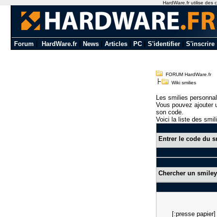
HardWare.fr utilise des c
Forum
|
HardWare.fr
|
News
|
Articles
|
PC
|
S'identifier
|
S'inscrire
FORUM HardWare.fr
Wiki smilies
Les smilies personnal
Vous pouvez ajouter u
son code.
Voici la liste des smil
Entrer le code du s
Chercher un smiley
[:presse papier]