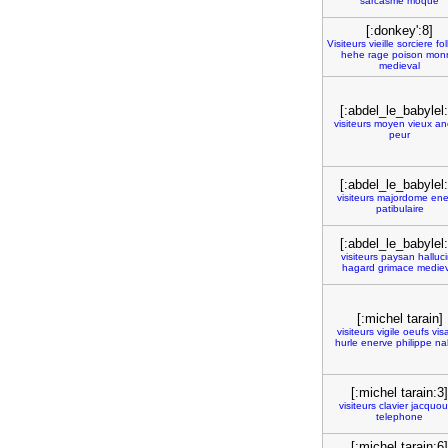
sarcasme
moque
[:donkey':8]
Visiteurs
vieille
sorciere
fol
hehe
rage
poison
mon
medieval
[:abdel_le_babylel:
visiteurs
moyen
vieux
an
peur
[:abdel_le_babylel:
visiteurs
majordome
ene
patibulaire
[:abdel_le_babylel:
visiteurs
paysan
halluc
hagard
grimace
mediev
[:michel tarain]
visiteurs
vigile
oeufs
vis
hurle
enerve
philippe
na
[:michel tarain:3]
visiteurs
clavier
jacquoui
telephone
[:michel tarain:6]