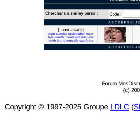
Chercher un smiley perso :
Code :
A
B
C
D
E
F
G
H
I
J
K
[:luminance:2]
peur
surprise
exclamation
main
tete
lunette
mentaliste
telepatie
snob
brune
nouvelle
star
Anna
A
B
C
D
E
F
G
H
I
J
K
Forum MesDiscu
(c) 20
Copyright © 1997-2025 Groupe
LDLC
(
S