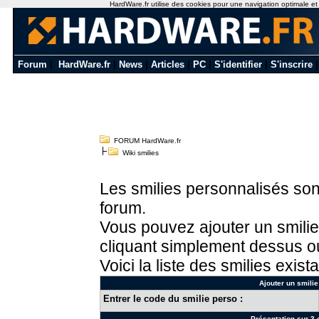
HardWare.fr utilise des cookies pour une navigation optimale et de
Forum
|
HardWare.fr
|
News
|
Articles
|
PC
|
S'identifier
|
S'inscrire
FORUM HardWare.fr
Wiki smilies
Les smilies personnalisés sont
forum.
Vous pouvez ajouter un smilie
cliquant simplement dessus ou
Voici la liste des smilies exista
Ajouter un smilie
Entrer le code du smilie perso :
Présentation sur 3