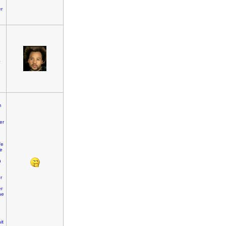
er
a
m
er
fe
ie
n
r
er
he
it