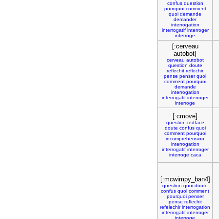
confus
question
pourquoi
comment
quoi
demande
demander
interrogation
interrogatif
interroger
interroge
[:cerveau
autobot]
cerveau
autobot
question
doute
reflechit
reflechir
pense
penser
quoi
comment
pourquoi
demande
interrogation
interrogatif
interroger
interroge
[:cmove]
question
redface
doute
confus
quoi
comment
pourquoi
incomprehension
interrogation
interrogatif
interroger
interroge
caca
[:mcwimpy_ban4]
question
quoi
doute
confus
quoi
comment
pourquoi
penser
pense
reflechit
refelechir
interrogation
interrogatif
interroger
interroge