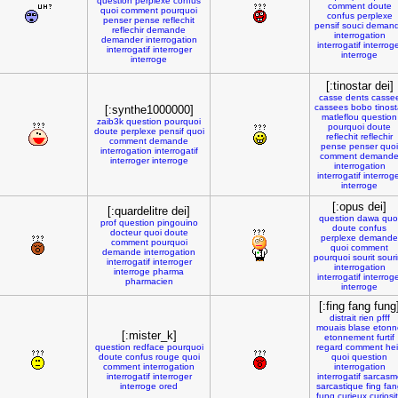
question
perplexe
confus
comment
doute
quoi
comment
pourquoi
confus
perplexe
penser
pense
reflechit
pensif
souci
deman
reflechir
demande
interrogation
demander
interrogation
interrogatif
interrog
interrogatif
interroger
interroge
interroge
[:tinostar dei]
casse
dents
casse
cassees
bobo
tinost
[:synthe1000000]
matleflou
question
zaib3k
question
pourquoi
pourquoi
doute
doute
perplexe
pensif
quoi
reflechit
reflechir
comment
demande
pense
penser
quoi
interrogation
interrogatif
comment
demand
interroger
interroge
interrogation
interrogatif
interrog
interroge
[:opus dei]
[:quardelitre dei]
question
dawa
quo
prof
question
pingouino
doute
confus
docteur
quoi
doute
perplexe
demande
comment
pourquoi
quoi
comment
demande
interrogation
pourquoi
sourit
souri
interrogatif
interroger
interrogation
interroge
pharma
interrogatif
interrog
pharmacien
interroge
[:fing fang fung
distrait
rien
pfff
mouais
blase
etonn
[:mister_k]
etonnement
furtif
question
redface
pourquoi
regard
comment
he
doute
confus
rouge
quoi
quoi
question
comment
interrogation
interrogation
interrogatif
interroger
interrogatif
sarcasm
interroge
ored
sarcastique
fing
fan
fung
curieux
curiosi