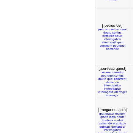
[:petrus dei]
petrus
question
quoi
doute
confus
perplexe
souci
interrogation
interrogatif
quoi
comment
pourquoi
demande
[:cerveau quest]
cerveau
question
pourquoi
confus
doute
quoi
comment
demande
interrogation
interrogation
interrogatif
interroger
interroge
[:meganne lapin]
grat
gratter
menton
gratte
lapin
honte
honteux
confus
demande
sceptique
dubitatif
demander
interrogation