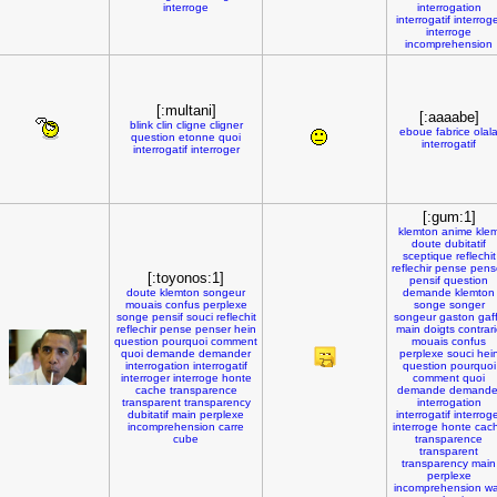
interroge
interrogation
interrogatif
interrog
interroge
incomprehension
[:multani]
[:aaaabe]
blink
clin
cligne
cligner
eboue
fabrice
olal
question
etonne
quoi
interrogatif
interrogatif
interroger
[:gum:1]
klemton
anime
kle
doute
dubitatif
sceptique
reflechit
reflechir
pense
pens
[:toyonos:1]
pensif
question
doute
klemton
songeur
demande
klemton
mouais
confus
perplexe
songe
songer
songe
pensif
souci
reflechit
songeur
gaston
gaf
reflechir
pense
penser
hein
main
doigts
contrar
question
pourquoi
comment
mouais
confus
quoi
demande
demander
perplexe
souci
hei
interrogation
interrogatif
question
pourquoi
interroger
interroge
honte
comment
quoi
cache
transparence
demande
demande
transparent
transparency
interrogation
dubitatif
main
perplexe
interrogatif
interrog
incomprehension
carre
interroge
honte
cac
cube
transparence
transparent
transparency
main
perplexe
incomprehension
wa