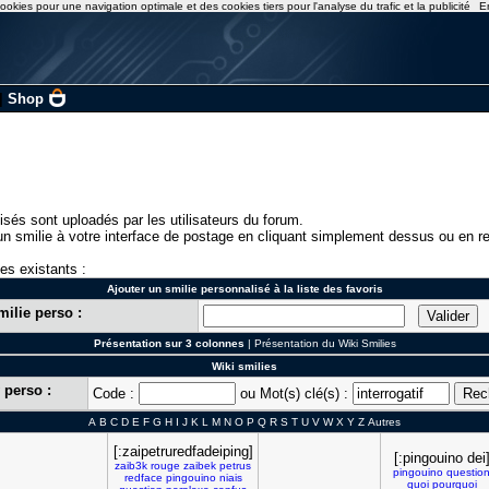
ookies pour une navigation optimale et des cookies tiers pour l'analyse du trafic et la publicité
E
|
Shop
isés sont uploadés par les utilisateurs du forum.
n smilie à votre interface de postage en cliquant simplement dessus ou en re
ies existants :
Ajouter un smilie personnalisé à la liste des favoris
milie perso :
Présentation sur 3 colonnes
|
Présentation du Wiki Smilies
Wiki smilies
 perso :
Code :
ou Mot(s) clé(s) :
A
B
C
D
E
F
G
H
I
J
K
L
M
N
O
P
Q
R
S
T
U
V
W
X
Y
Z
Autres
[:zaipetruredfadeiping]
[:pingouino dei
zaib3k
rouge
zaibek
petrus
pingouino
questio
redface
pingouino
niais
quoi
pourquoi