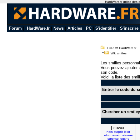
HardWare.fr utilise des c
Forum
|
HardWare.fr
|
News
|
Articles
|
PC
|
S'identifier
|
S'inscrire
FORUM HardWare.fr
Wiki smilies
Les smilies personnal
Vous pouvez ajouter u
son code.
Voici la liste des smil
Entrer le code du s
Chercher un smiley
[:sovxx]
hein
surpris
idiot
etonnement
etonne
surprise
louche