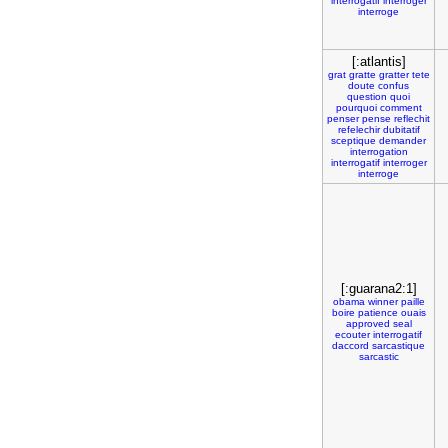
interrogatif
interroger
interroge
[:atlantis]
grat
gratte
gratter
tete
doute
confus
question
quoi
pourquoi
comment
penser
pense
reflechit
refelechir
dubitatif
sceptique
demander
interrogation
interrogatif
interroger
interroge
[:guarana2:1]
obama
winner
paille
boire
patience
ouais
approved
seal
ecouter
interrogatif
daccord
sarcastique
sarcastic