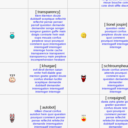
moue
bouche
coin
cote
droit
siffle
discr
[:transparency]
klem
klemton
doute
dubitatif
sceptique
reflechit
reflechir
pense
penser
[:lionel jospin]
pensif
question
demande
demander
songe
songer
question
violet
songeur
gaston
gaffe
main
pourquoi
confus
doigts
contrarie
hein
wait
perplexe
doute
sou
oups
mouais
confus
quoi
comment
perplexe
souci
pourquoi
pourquoi
interrogati
comment
quoi
interrogation
interrogatif
interrog
interrogatif
interroger
interroge
interroge
honte
cache
transparence
transparent
transparency
main
perplexe
incomprehension
hesitant
[:khurgan]
[:schtroumpheur
evil
devil
demon
satan
doute
confus
anerv
enfer
hell
diable
grat
attends
pourquoi
menton
gratte
gratter
doute
comment
quoi
confus
sheitan
lucifer
question
demande
sceptique
demande
demander
dubitatif
demander
interrogation
interrogation
interrogatif
interrogatif
interrog
interroger
interroge
interroge
[:croquignol]
dawa
zytra
gratte
gr
gratter
question
[:autobot]
confus
doute
tete
trillian
chacal
confus
quoi
pourquoi
autobot
hein
quoi
question
comment
penser
pourquoi
comment
penser
pense
reflechit
pense
reflechit
refelechir
refelechir
demand
demande
interrogation
dubitatif
sceptique
interrogatif
interroger
demander