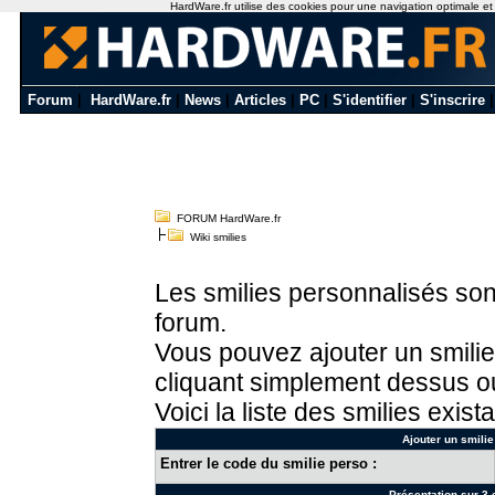
HardWare.fr utilise des cookies pour une navigation optimale et de
Forum
|
HardWare.fr
|
News
|
Articles
|
PC
|
S'identifier
|
S'inscrire
FORUM HardWare.fr
Wiki smilies
Les smilies personnalisés sont
forum.
Vous pouvez ajouter un smilie
cliquant simplement dessus ou
Voici la liste des smilies exista
Ajouter un smilie
Entrer le code du smilie perso :
Présentation sur 3