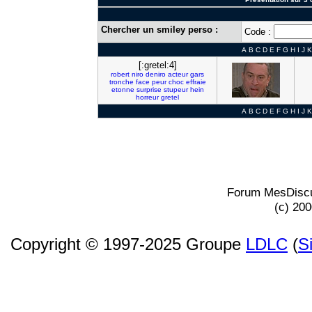
Chercher un smiley perso :
Code :
A
B
C
D
E
F
G
H
I
J
K
[:gretel:4]
robert
niro
deniro
acteur
gars
tronche
face
peur
choc
effraie
etonne
surprise
stupeur
hein
horreur
gretel
A
B
C
D
E
F
G
H
I
J
K
Forum MesDiscu
(c) 20
Copyright © 1997-2025 Groupe
LDLC
(
S