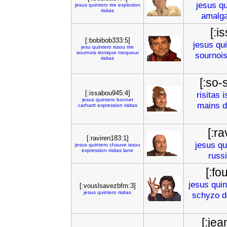
jesus
qu
jesus
quintero
rire
explosion
risitas
amalg
[:i
[:bobibob333:5]
jesus
qui
jesu
quintero
issou
rire
sournois
ironique
moqueur
sournoi
risitas
[:so-
[:issabou945:4]
risitas
i
jesus
quintero
bonnet
mains
d
carhartt
expression
risitas
[:r
[:raviren183:1]
jesus
qu
jesus
quintero
chauve
issou
expression
risitas
lane
russ
[:fo
jesus
quin
[:vouslsavezbfm:3]
jesus
quintero
risitas
schyzo
d
[:jea