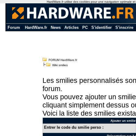
HardWare.fr utilise des cookies pour une navigation optimale et de
Forum
|
HardWare.fr
|
News
|
Articles
|
PC
|
S'identifier
|
S'inscrire
FORUM HardWare.fr
Wiki smilies
Les smilies personnalisés sont
forum.
Vous pouvez ajouter un smilie
cliquant simplement dessus ou
Voici la liste des smilies exista
Ajouter un smilie
Entrer le code du smilie perso :
Présentation sur 3