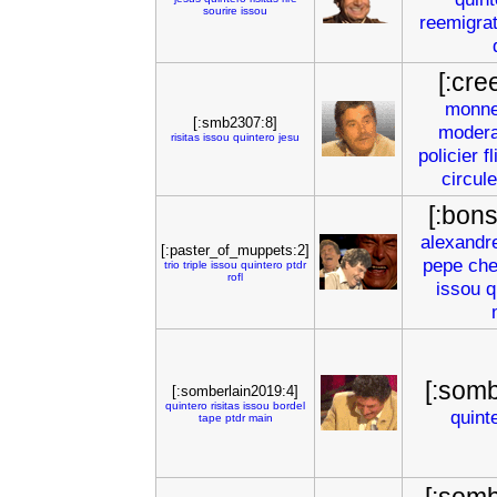
sourire
issou
reemigrat
[:cre
monn
[:smb2307:8]
modera
risitas
issou
quintero
jesu
policier
fl
circul
[:bons
alexandr
[:paster_of_muppets:2]
pepe
che
trio
triple
issou
quintero
ptdr
rofl
issou
q
[:somb
[:somberlain2019:4]
quintero
risitas
issou
bordel
quint
tape
ptdr
main