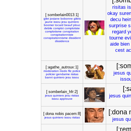
[:somb
risitas
i
okay
sure
[:somberlain0013:1]
decu
hei
gilet
josiane
bobonne
gilets
jaune
issou
jesu
quintero
surprise
s
boomer
tocard
beauf
plouc
debile
complot
complotiste
regard
y
complotisme
conspiration
conspirationniste
tourne
ev
conspirationnisme
dissident
dissidence
aide
bien
cest
ac
[:so
[:agathe_autroux:1]
moderation
modo
flic
police
jesus
qu
policier
gendarme
risitas
banni
quintero
jesu
issou
isso
[:
[:somberlain_hfr:2]
jesus
quin
jesus
quintero
jesu
risitas
issou
approuve
[:dona 
[:dona nobis pacem:8]
jesus
quintero
issou
risitas
jesus
qu
[:re