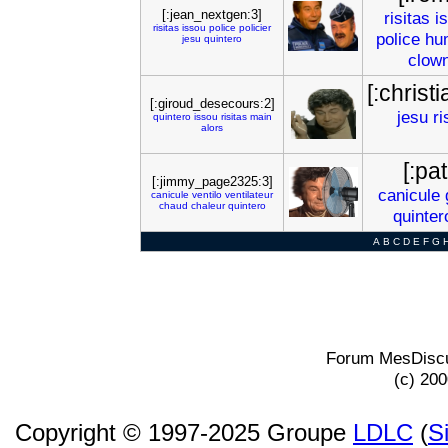
[:jean_nextgen:3]
risitas
i
risitas
issou
police
policier
police
hu
jesu
quintero
clow
[:chris
[:giroud_desecours:2]
jesu
ri
quintero
issou
risitas
main
alors
[:pat
[:jimmy_page2325:3]
canicule
canicule
ventilo
ventilateur
chaud
chaleur
quintero
quinter
A
B
C
D
E
F
G
Forum MesDiscu
(c) 20
Copyright © 1997-2025 Groupe
LDLC
(
S