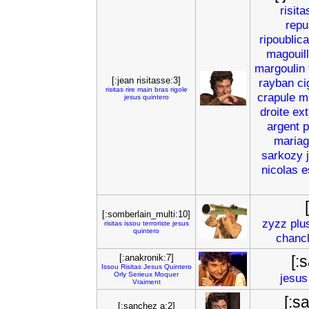
risita
repu
ripoublica
magouil
margoulin
[:jean risitasse:3]
rayban
ci
risitas
rire
main
bras
rigole
crapule
m
jesus
quintero
droite
ex
argent
p
mariag
sarkozy
nicolas
e
[:somberlain_multi:10]
zyzz
plu
risitas
issou
terroriste
jesus
quintero
chanc
[:anakronik:7]
[:
Issou
Risitas
Jesus
Quintero
Orly
Serieux
Moquer
jesus
Vraiment
[:s
[:sanchez a:2]