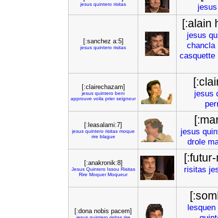
jesus
quintero
risitas
jesus
[:alain
jesus
qu
[:sanchez a:5]
chancla
jesus
quintero
risitas
casquette
[:cla
[:clairechazam]
jesus
jesus
quintero
beni
approuve
voila
prier
seigneur
per
[:ma
[:leasalami:7]
jesus
quin
jesus
quintero
risitas
moque
rire
blague
drole
ma
[:futu
[:anakronik:8]
risitas
je
Jesus
Quintero
Issou
Risitas
Rire
Moquer
Moqueur
[:som
lesquen
[:dona nobis pacem]
quint
jesus
quintero
risitas
rire