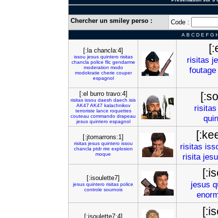
Chercher un smiley perso :
Code :
A
B
C
D
E
F
G
[:
[:la chancla:4]
issou
jesus
quintero
risitas
risitas
j
chancla
police
flic
gendarme
moderation
modo
foutage
modokratie
cherie
couper
espagnol
[:el burro travo:4]
[:s
risitas
issou
daesh
daech
isis
AK47
AK47
kalachnikov
risitas
terroriste
lance
roquettes
couteau
commando
drapeau
quin
jesus
quintero
espagnol
[:ke
[:jtomarrons:1]
risitas
jesus
quintero
issou
risitas
iss
chancla
ptdr
rire
explosion
moque
risita
jes
[:i
[:isoulette7]
jesus
q
jesus
quintero
risitas
police
controle
sournois
enor
[:i
[:isoulette7:4]