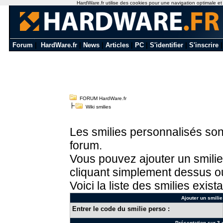
HardWare.fr utilise des cookies pour une navigation optimale et de
Forum
|
HardWare.fr
|
News
|
Articles
|
PC
|
S'identifier
|
S'inscrire
FORUM HardWare.fr
Wiki smilies
Les smilies personnalisés sont
forum.
Vous pouvez ajouter un smilie
cliquant simplement dessus ou
Voici la liste des smilies exista
Ajouter un smilie
Entrer le code du smilie perso :
Présentation sur 3