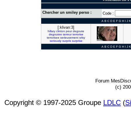
Chercher un smiley perso :
Code :
A
B
C
D
E
F
G
H
I
J
K
[:klivan:3]
hillary
clinton
peur
degoute
degoutee
terreur
terrorise
terrorisee
serieusement
srlsy
seriously
surpris
surprise
A
B
C
D
E
F
G
H
I
J
K
Forum MesDiscu
(c) 20
Copyright © 1997-2025 Groupe
LDLC
(
S