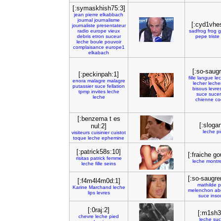
[:symaskhish75:3]
jean
pierre
elkabbach
journal
journalisme
[:cyd1vhe
journaliste
presentateur
radio
europe
vieux
sadfrog
frog
g
debris
etron
suceur
pepe
triste
leche
boule
pouvoir
complaisance
europe1
elkabach
[:so-saug
[:peckinpah:1]
fille
langue
le
enora
malagre
malagre
lecher
leche
putassier
suce
fellation
bisous
levre
tpmp
invites
leche
suce
sucer
leche
chienne
co
[:benzema t es
[:sloga
nul:2]
leche
p
visiteurs
cuisinier
cuistot
toque
leche
ephemine
[:patrick58s:10]
[:fraiche go
risitas
patrick
femme
leche
montr
leche
fille
seins
[:so-saugre
[:f4m4l4m0d:1]
mathilde
p
Karine
Marchand
leche
melenchon
ab
lips
levres
suce
inso
[:0raj:2]
[:m1sh3l
chevre
leche
pied
leche
suc