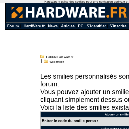
HardWare.fr utilise des cookies pour une navigation optimale et de
Forum
|
HardWare.fr
|
News
|
Articles
|
PC
|
S'identifier
|
S'inscrire
FORUM HardWare.fr
Wiki smilies
Les smilies personnalisés sont
forum.
Vous pouvez ajouter un smilie
cliquant simplement dessus ou
Voici la liste des smilies exista
Ajouter un smilie
Entrer le code du smilie perso :
Présentation sur 3