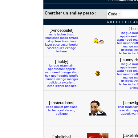
Chercher un smiley perso :
Code :
A
B
C
D
E
F
G
H
I
J
K
[:huit
[:vinceboulet]
langue
mia
leche
lecher
bisou
appetissant
embrasse
modo
smack
want
need
ora
slurp
bise
bisou
kiss
huit
neuf
bouf
fayot
suce
sucer
boulet
mange
ma
vinceboulet
lechage
delicieux
ex
lecheur
leche
lecher
[:sunny de
[:fieldy]
langue
mia
langue
miam
faim
appetissant
appetissant
appetit
want
need
ora
want
need
orange
slurp
huit
neuf
bouf
huit
neuf
double
bouffe
mange
ma
cuisine
mange
manger
delicieux
ex
delicieux
excellent
leche
lecher
leche
lecher
babines
anim
[:msieurdams]
[:crawdg
cope
boulet
pfff
blase
chat
miam
fai
leche
fayot
aliasing
bave
slurp
app
politique
appetit
wan
[:akelin
[:akelinha]