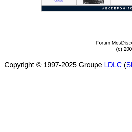
classic
A
B
C
D
E
F
G
H
I
J
K
Forum MesDiscu
(c) 20
Copyright © 1997-2025 Groupe
LDLC
(
S