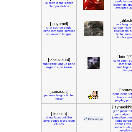
girafe
langu
sucette
leche
lecher
lecher
juju
gr
chuppa
stellina
oversized
o
[:dilest
[:guyomel]
jack
lang
de
chat
cochon
dinde
langue
miam
leche
lechouille
surprise
cruel
social
s
soumission
langue
leche
suce
boules
gir
[:loic_17
[:cheukleu:4]
sexe
cunni
cu
chat
leche
langue
patte
lecher
abr
mignon
cute
kawai
cunnilingus
langu
[:brutax
[:conaco:3]
pede
pede
te
pacman
langue
leche
black
noir
fesse
payday
por
[:symaskhi
jean
pierre
el
[:keentin]
journal
jour
chow
facebook
like
journaliste
pre
aime
pouce
leche
slurp
radio
europ
etudes
debris
etron
leche
boule
complais