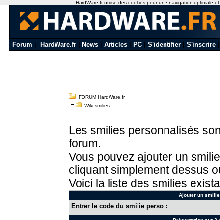
HardWare.fr utilise des cookies pour une navigation optimale et de
Forum
|
HardWare.fr
|
News
|
Articles
|
PC
|
S'identifier
|
S'inscrire
FORUM HardWare.fr
Wiki smilies
Les smilies personnalisés sont
forum.
Vous pouvez ajouter un smilie
cliquant simplement dessus ou
Voici la liste des smilies exista
Ajouter un smilie
Entrer le code du smilie perso :
Présentation sur 3