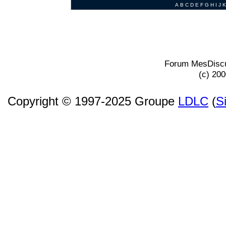
A
B
C
D
E
F
G
H
I
J
K
Forum MesDiscu
(c) 20
Copyright © 1997-2025 Groupe
LDLC
(
S