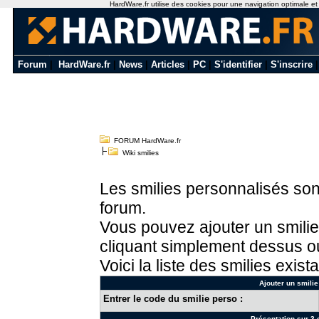
HardWare.fr utilise des cookies pour une navigation optimale et de
Forum
|
HardWare.fr
|
News
|
Articles
|
PC
|
S'identifier
|
S'inscrire
FORUM HardWare.fr
Wiki smilies
Les smilies personnalisés sont
forum.
Vous pouvez ajouter un smilie
cliquant simplement dessus ou
Voici la liste des smilies exista
Ajouter un smilie
Entrer le code du smilie perso :
Présentation sur 3