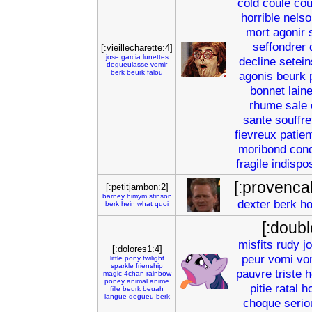
cold
coule
cou
horrible
nelso
mort
agonir
seffondrer
[:vieillecharette:4]
jose
garcia
lunettes
decline
setein
degueulasse
vomir
berk
beurk
falou
agonis
beurk
bonnet
lain
rhume
sale
sante
souffr
fievreux
patien
moribond
con
fragile
indispo
[:provenca
[:petitjambon:2]
barney
himym
stinson
dexter
berk
ho
berk
hein
what
quoi
[:doub
misfits
rudy
j
[:dolores1:4]
peur
vomi
vo
little
pony
twilight
sparkle
frienship
pauvre
triste
h
magic
4chan
rainbow
poney
animal
anime
pitie
ratal
h
fille
beurk
beuah
langue
degueu
berk
choque
serio