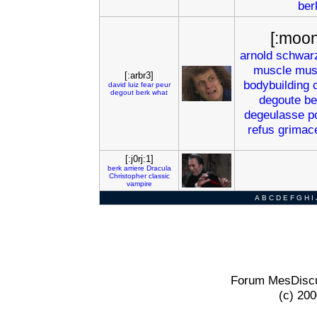
ber
[:moon
arnold
schwar
muscle
mus
[:arbr3]
bodybuilding
david
luiz
fear
peur
degout
berk
what
degoute
be
degeulasse
p
refus
grimac
[:j0rj:1]
berk
arriere
Dracula
Christopher
classic
vampire
A
B
C
D
E
F
G
H
I
Forum MesDiscu
(c) 20