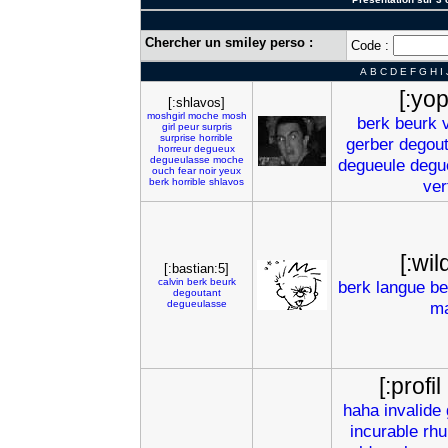
Chercher un smiley perso :
Code :
A
B
C
D
E
F
G
H
I
[:yo
[:shlavos]
moshgirl
moche
mosh
berk
beurk
girl
peur
surpris
surprise
horrible
gerber
degou
horreur
degueux
degueulasse
moche
degueule
degu
ouch
fear
noir
yeux
berk
horrible
shlavos
ver
[:wi
[:bastian:5]
calvin
berk
beurk
berk
langue
be
degoutant
degueulasse
ma
[:profil
haha
invalide
incurable
rh