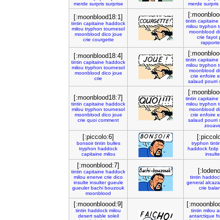
merde
surpris
surprise
merde
surpris
[:moonbloo
[:moonblood18:1]
tintin
capitaine
tintin
capitaine
haddock
milou
tryphon
milou
tryphon
tournesol
moonblood
d
moonblood
dico
joue
crie
fayot
crie
courgette
rapporte
[:moonbloo
[:moonblood18:4]
tintin
capitaine
tintin
capitaine
haddock
milou
tryphon
milou
tryphon
tournesol
moonblood
d
moonblood
dico
joue
crie
enfoire
e
crie
salaud
pourri
[:moonbloo
[:moonblood18:7]
tintin
capitaine
tintin
capitaine
haddock
milou
tryphon
milou
tryphon
tournesol
moonblood
d
moonblood
dico
joue
crie
enfoire
e
crie
quoi
comment
salaud
pourri
zouav
[:piccolo:6]
[:piccol
bonsoir
tintin
bulles
tryphon
tinti
tryphon
haddock
haddock
fzdp
capitaine
milou
insulte
[:moonblood:7]
[:lodeno
tintin
capitaine
haddock
milou
enerve
crie
dico
tintin
haddoc
insulte
insulter
gueule
general
alcaza
gueuler
bachi
bouzouk
crie
bala
moonblood
[:mooonbloood:9]
[:mooonblo
tintin
haddock
milou
tintin
milou
a
desert
sable
soleil
antarctique
fr