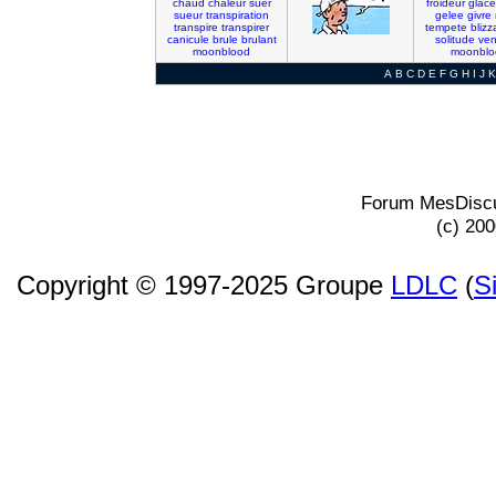
chaud
chaleur
suer
froideur
glace
sueur
transpiration
gelee
givre
transpire
transpirer
tempete
blizz
canicule
brule
brulant
solitude
ven
moonblood
moonblo
A
B
C
D
E
F
G
H
I
J
K
Forum MesDiscu
(c) 20
Copyright © 1997-2025 Groupe
LDLC
(
S