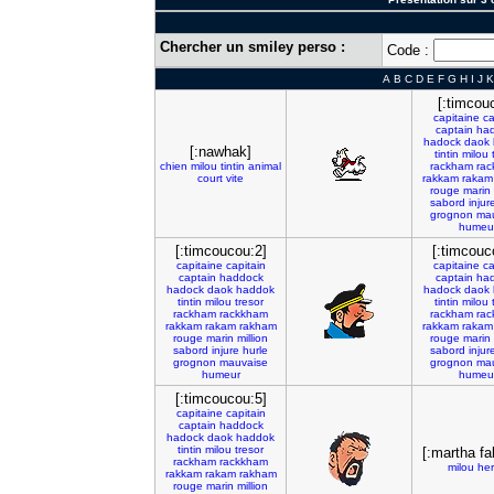
Chercher un smiley perso :
Code :
A
B
C
D
E
F
G
H
I
J
K
[:timcou
capitaine
ca
captain
ha
hadock
daok
[:nawhak]
tintin
milou
chien
milou
tintin
animal
rackham
ra
court
vite
rakkam
rakam
rouge
marin
sabord
injur
grognon
ma
humeu
[:timcoucou:2]
[:timcouc
capitaine
capitain
capitaine
ca
captain
haddock
captain
ha
hadock
daok
haddok
hadock
daok
tintin
milou
tresor
tintin
milou
rackham
rackkham
rackham
ra
rakkam
rakam
rakham
rakkam
rakam
rouge
marin
million
rouge
marin
sabord
injure
hurle
sabord
injur
grognon
mauvaise
grognon
ma
humeur
humeu
[:timcoucou:5]
capitaine
capitain
captain
haddock
hadock
daok
haddok
tintin
milou
tresor
[:martha fa
rackham
rackkham
milou
he
rakkam
rakam
rakham
rouge
marin
million