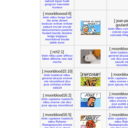
sabord
injure
hurle
grognon
mauvaise
humeur
[:moonblooood:6]
tintin
milou
herge
fusil
[:jean-pi
tire
arme
desert
bedouin
enfoire
enfoire
goulard
salaud
encule
encule
tintin
Milou
con
detournement
pastiche
colonie
expo
foulard
bande
dessine
coloniale
Afri
belge
belgique
moonblood
insulte
sable
dune
[:moonbloo
[:rsh2:1]
tintin
haddoc
tintin
milou
pate
affreux
general
alcaza
killme
difforme
rate
laid
crie
dico
jou
moche
saoule
mi
moonblo
[:moonblood15:10]
[:moonblo
tintin
haddock
milou
general
alcazar
enerve
tintin
capitaine
crie
moonblood
dico
milou
enerve
joue
enfoiray
enfoire
joue
ajouay
mo
salaud
[:moonbloo
[:moonblood16:2]
tintin
capitaine
tintin
capitaine
haddock
milou
enerve
milou
enerve
crie
dico
joue
publie
joue
ajouay
moonblood
publication
mo
[:moonblood16:5]
[:moonbloo
tintin
capitaine
haddock
tintin
capitaine
milou
Roberto
milou
Rob
Rastapopoulos
enerve
Rastapopoulo
crie
dico
joue
abruti
crie
dico
joue