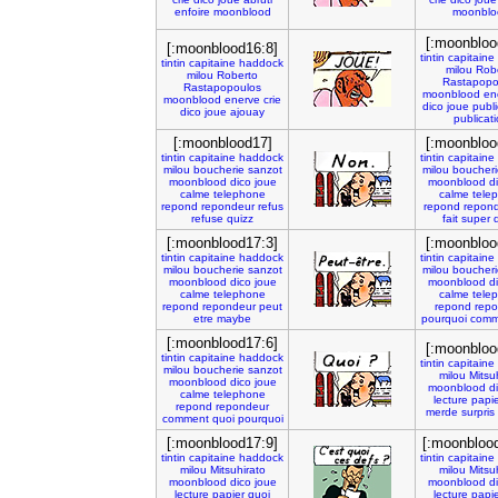
enfoire
moonblood
moonblo
[:moonbloo
[:moonblood16:8]
tintin
capitaine
tintin
capitaine
haddock
milou
Rob
milou
Roberto
Rastapopo
Rastapopoulos
moonblood
en
moonblood
enerve
crie
dico
joue
publi
dico
joue
ajouay
publicat
[:moonblood17]
[:moonbloo
tintin
capitaine
haddock
tintin
capitaine
milou
boucherie
sanzot
milou
boucheri
moonblood
dico
joue
moonblood
d
calme
telephone
calme
tele
repond
repondeur
refus
repond
repon
refuse
quizz
fait
super
[:moonblood17:3]
[:moonbloo
tintin
capitaine
haddock
tintin
capitaine
milou
boucherie
sanzot
milou
boucheri
moonblood
dico
joue
moonblood
d
calme
telephone
calme
tele
repond
repondeur
peut
repond
rep
etre
maybe
pourquoi
comm
[:moonblood17:6]
[:moonbloo
tintin
capitaine
haddock
tintin
capitaine
milou
boucherie
sanzot
milou
Mitsu
moonblood
dico
joue
moonblood
d
calme
telephone
lecture
papi
repond
repondeur
merde
surpris
comment
quoi
pourquoi
[:moonblood17:9]
[:moonbloo
tintin
capitaine
haddock
tintin
capitaine
milou
Mitsuhirato
milou
Mitsu
moonblood
dico
joue
moonblood
d
lecture
papier
quoi
lecture
papi