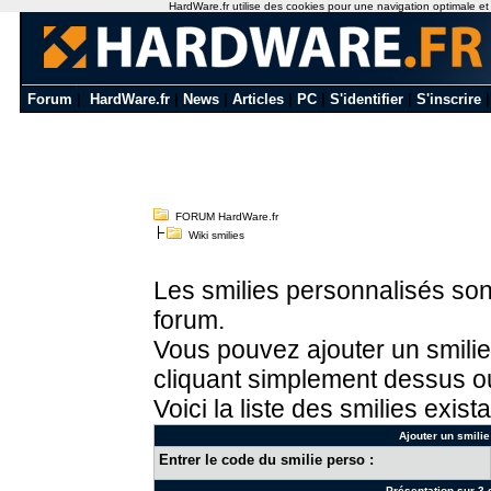
HardWare.fr utilise des cookies pour une navigation optimale et de
Forum
|
HardWare.fr
|
News
|
Articles
|
PC
|
S'identifier
|
S'inscrire
FORUM HardWare.fr
Wiki smilies
Les smilies personnalisés sont
forum.
Vous pouvez ajouter un smilie
cliquant simplement dessus ou
Voici la liste des smilies exista
Ajouter un smilie
Entrer le code du smilie perso :
Présentation sur 3