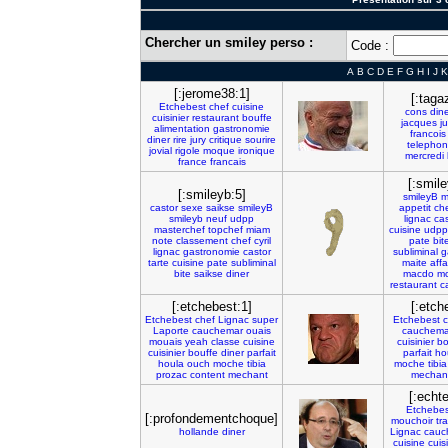
Chercher un smiley perso :
Code :
A
B
C
D
E
F
G
H
I
J
K
[:jerome38:1]
[:taga
Etchebest
chef
cuisine
cons
din
cuisinier
restaurant
bouffe
jacques
j
alimentation
gastronomie
francois
diner
rire
jury
critique
sourire
telepho
jovial
rigole
moque
ironique
mercredi
france
francais
[:smile
[:smileyb:5]
smileyB
m
castor
sexe
saikse
smileyB
appetit
ch
smileyb
neuf
udpp
lignac
cas
masterchef
topchef
miam
cuisine
udpp
note
classement
chef
cyril
pate
bit
lignac
gastronomie
castor
subliminal
g
tarte
cuisine
pate
subliminal
maite
aff
bite
saikse
diner
macdo
m
restaurant
c
[:etchebest:1]
[:etch
Etchebest
chef
Lignac
super
Etchebest
c
Laporte
cauchemar
ouais
cauchema
mouais
yeah
classe
cuisine
cuisinier
bo
cuisinier
bouffe
diner
parfait
parfait
ho
houla
ouch
moche
tibia
moche
tibia
prozac
content
mechant
mechan
[:echt
Etchebes
[:profondementchoque]
mouchoir
tr
hollande
diner
Lignac
cauc
cuisine
cuis