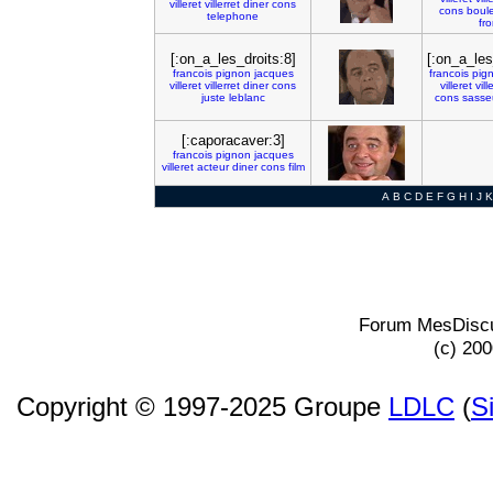
villeret
villerret
diner
cons
cons
boule
telephone
fro
[:on_a_les_droits:8]
[:on_a_les
francois
pignon
jacques
francois
pig
villeret
villerret
diner
cons
villeret
vill
juste
leblanc
cons
sasse
[:caporacaver:3]
francois
pignon
jacques
villeret
acteur
diner
cons
film
A
B
C
D
E
F
G
H
I
J
K
Forum MesDiscu
(c) 20
Copyright © 1997-2025 Groupe
LDLC
(
S