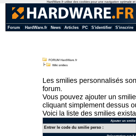
HardWare.fr utilise des cookies pour une navigation optimale et de
Forum
|
HardWare.fr
|
News
|
Articles
|
PC
|
S'identifier
|
S'inscrire
FORUM HardWare.fr
Wiki smilies
Les smilies personnalisés sont
forum.
Vous pouvez ajouter un smilie
cliquant simplement dessus ou
Voici la liste des smilies exista
Ajouter un smilie
Entrer le code du smilie perso :
Présentation sur 3