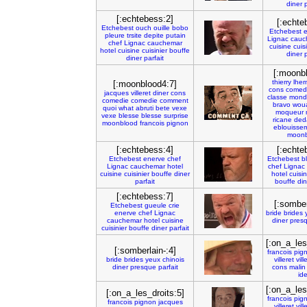
diner
p
[:echtebess:2]
[:echte
Etchebest
ouch
ouille
bobo
Etchebest
e
pleure
trsite
depite
putain
Lignac
cauc
chef
Lignac
cauchemar
cuisine
cuis
hotel
cuisine
cuisinier
bouffe
diner
p
diner
parfait
[:moonb
thierry
lher
[:moonblood4:7]
cons
comed
jacques
villeret
diner
cons
classe
mondi
comedie
comedie
comment
bravo
wou
quoi
what
abruti
bete
vexe
moqueur
vexe
blesse
blesse
surprise
ricane
ded
moonblood
francois
pignon
eblouisse
moonb
[:echtebess:4]
[:echte
Etchebest
enerve
chef
Etchebest
b
Lignac
cauchemar
hotel
chef
Lignac
cuisine
cuisinier
bouffe
diner
hotel
cuisi
parfait
bouffe
din
[:echtebess:7]
[:somber
Etchebest
gueule
crie
enerve
chef
Lignac
bride
brides
cauchemar
hotel
cuisine
diner
pres
cuisinier
bouffe
diner
parfait
[:on_a_les
[:somberlain-:4]
francois
pig
bride
brides
yeux
chinois
villeret
vill
diner
presque
parfait
cons
malin
id
[:on_a_les
[:on_a_les_droits:5]
francois
pig
francois
pignon
jacques
villeret
vill