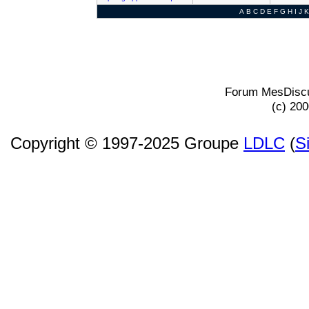
A
B
C
D
E
F
G
H
I
J
K
Forum MesDiscu
(c) 20
Copyright © 1997-2025 Groupe
LDLC
(
S