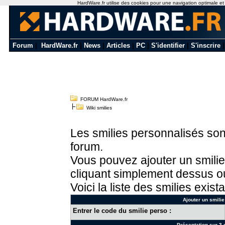
HardWare.fr utilise des cookies pour une navigation optimale et de
Forum
|
HardWare.fr
|
News
|
Articles
|
PC
|
S'identifier
|
S'inscrire
FORUM HardWare.fr
Wiki smilies
Les smilies personnalisés sont
forum.
Vous pouvez ajouter un smilie
cliquant simplement dessus ou
Voici la liste des smilies exista
Ajouter un smilie
Entrer le code du smilie perso :
Présentation sur 3