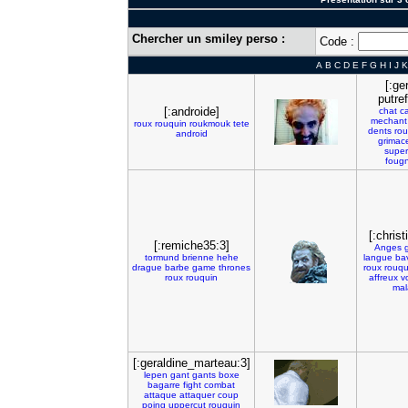
Chercher un smiley perso :
Code :
A
B
C
D
E
F
G
H
I
J
K
[:ger
putref
[:androide]
chat
c
mechant
roux
rouquin
roukmouk
tete
dents
rou
android
grimac
super
foug
[:christ
[:remiche35:3]
Anges
tormund
brienne
hehe
langue
ba
drague
barbe
game
thrones
roux
rouqu
roux
rouquin
affreux
v
mal
[:geraldine_marteau:3]
lepen
gant
gants
boxe
bagarre
fight
combat
attaque
attaquer
coup
poing
uppercut
rouquin