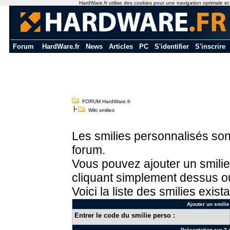
HardWare.fr utilise des cookies pour une navigation optimale et de
Forum
|
HardWare.fr
|
News
|
Articles
|
PC
|
S'identifier
|
S'inscrire
FORUM HardWare.fr
Wiki smilies
Les smilies personnalisés sont
forum.
Vous pouvez ajouter un smilie
cliquant simplement dessus ou
Voici la liste des smilies exista
Ajouter un smilie
Entrer le code du smilie perso :
Présentation sur 3