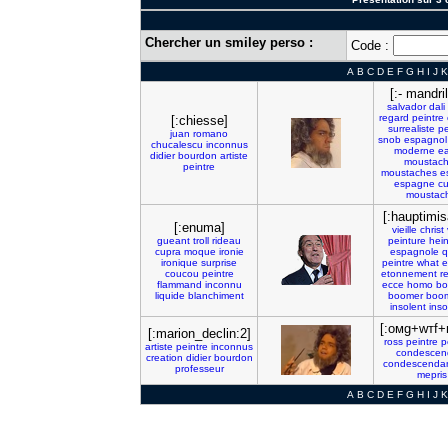
Chercher un smiley perso :
Code :
A
B
C
D
E
F
G
H
I
J
K
[:- mandril
salvador
dali
regard
peintre
[:chiesse]
surrealiste
pe
juan
romano
snob
espagnol
chucalescu
inconnus
moderne
e
didier
bourdon
artiste
moustac
peintre
moustaches
e
espagne
cu
moustac
[:hauptimis
[:enuma]
vieille
christ
gueant
troll
rideau
peinture
hei
cupra
moque
ironie
espagnole
q
ironique
surprise
peintre
what
e
coucou
peintre
etonnement
re
flammand
inconnu
ecce
homo
bo
liquide
blanchiment
boomer
boo
insolent
ins
[:омg+ԝтf+в
[:marion_declin:2]
ross
peintre
p
artiste
peintre
inconnus
condescen
creation
didier
bourdon
condescenda
professeur
mepris
A
B
C
D
E
F
G
H
I
J
K