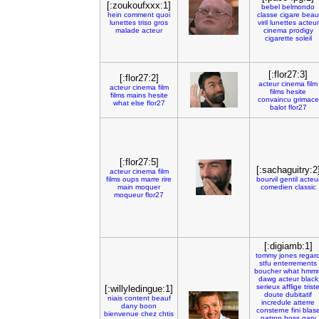
[:zoukoufxxx:1]
bebel
belmondo
hein
comment
quoi
classe
cigare
beau
lunettes
triso
gros
viril
lunettes
acteur
malade
acteur
cinema
prodigy
cigarette
soleil
[:flor27:3]
[:flor27:2]
acteur
cinema
film
acteur
cinema
film
films
hesite
films
mains
hesite
convaincu
grimace
what
else
flor27
balot
flor27
[:flor27:5]
[:sachaguitry:2
acteur
cinema
film
films
oups
marre
rire
bourvil
gentil
acteu
main
moquer
comedien
classic
moqueur
flor27
[:digiamb:1]
tommy
jones
regar
stfu
enterrements
boucher
what
hmm
dawg
acteur
black
serieux
afflige
trist
[:willyledingue:1]
doute
dubitatif
niais
content
beauf
incredule
atterre
dany
boon
consterne
fini
blas
bienvenue
chez
chtis
patron
boss
gary