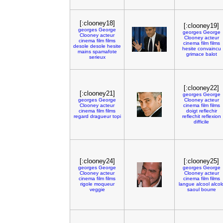
[:clooney18]
[:clooney19]
georges
George
georges
George
Clooney
acteur
Clooney
acteur
cinema
film
films
cinema
film
films
desole
desole
hesite
hesite
convaincu
mains
spamafote
grimace
balot
serieux
[:clooney22]
[:clooney21]
georges
George
georges
George
Clooney
acteur
Clooney
acteur
cinema
film
films
cinema
film
films
doigt
reflechir
regard
dragueur
topi
reflechit
reflexion
difficile
[:clooney24]
[:clooney25]
georges
George
georges
George
Clooney
acteur
Clooney
acteur
cinema
film
films
cinema
film
films
rigole
moqueur
langue
alcool
alcol
veggie
saoul
bourre