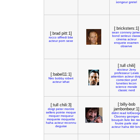
songeur
gretel
[:bricksters:1]
sean
connery
jame
[:brad pitt:1]
bond
serieux
class
rocco
siffredi
bite
cinema
acteur
acteur
porn
sexe
enquete
examen
observe
[:tull chili]
docteur
Jerry
professeur
Lewis
[:babel11:1]
attention
acteur
doi
Niro
bobby
robert
correction
prof
acteur
what
lunettes
lecon
science
morale
classic
nerd
[:billy-bob
[:tull chili:3]
jambonbeur:1]
doigt
peter
montre
sellers
pointe
moque
didnt
read
lolGeorg
moquer
moqueur
Clooney
georges
moquerie
moquette
bouquin
livre
lire
rie
haha
acteur
reconnu
foutre
parle
star
deguise
acteur
haha
tldr
lon