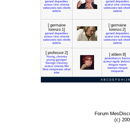
gerard
depardieu
gerard
depardieu
acteur
cine
cinema
acteur
cine
cinema
valseuses
tais
obelix
valseuses
tais
obeli
asterix
asterix
[:germaine
[:germaine
lorenzo:1]
lorenzo:2]
gerard
depardieu
gerard
depardieu
acteur
cine
cinema
acteur
cine
cinema
valseuses
tais
obelix
valseuses
tais
obeli
asterix
asterix
[:professor:2]
[:eldem:8]
Young_clooney
jamesfranco
franc
young
georges
acteur
rigole
defon
George
Clooney
drogue
marre
acteur
cinema
film
marrant
moque
films
nespresso
what
moquerie
else
A
B
C
D
E
F
G
H
I
J
K
Forum MesDiscu
(c) 20