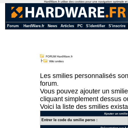
HardWare.fr utilise des cookies pour une navigation optimale et de
Forum
|
HardWare.fr
|
News
|
Articles
|
PC
|
S'identifier
|
S'inscrire
FORUM HardWare.fr
Wiki smilies
Les smilies personnalisés sont
forum.
Vous pouvez ajouter un smilie
cliquant simplement dessus ou
Voici la liste des smilies exista
Ajouter un smilie
Entrer le code du smilie perso :
Présentation sur 3