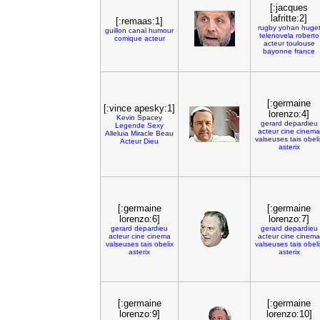
[:jacques
lafritte:2]
[:remaas:1]
rugby
yohan
huge
guillon
canal
humour
telenovela
roberto
comique
acteur
acteur
toulouse
bayonne
france
[:germaine
[:vince apesky:1]
lorenzo:4]
Kevin
Spacey
gerard
depardieu
Legende
Sexy
acteur
cine
cinema
Alleluia
Miracle
Beau
valseuses
tais
obeli
Acteur
Dieu
asterix
[:germaine
[:germaine
lorenzo:6]
lorenzo:7]
gerard
depardieu
gerard
depardieu
acteur
cine
cinema
acteur
cine
cinema
valseuses
tais
obelix
valseuses
tais
obeli
asterix
asterix
[:germaine
[:germaine
lorenzo:9]
lorenzo:10]