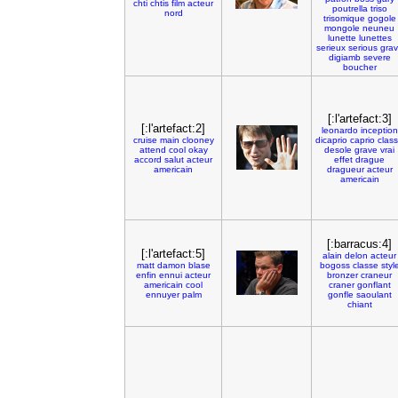
chti
chtis
film
acteur
poutrella
triso
nord
trisomique
gogole
mongole
neuneu
lunette
lunettes
serieux
serious
gra
digiamb
severe
boucher
[:l'artefact:3]
[:l'artefact:2]
leonardo
inception
cruise
main
clooney
dicaprio
caprio
clas
attend
cool
okay
desole
grave
vrai
accord
salut
acteur
effet
drague
americain
dragueur
acteur
americain
[:barracus:4]
[:l'artefact:5]
alain
delon
acteur
matt
damon
blase
bogoss
classe
styl
enfin
ennui
acteur
bronzer
craneur
americain
cool
craner
gonflant
ennuyer
palm
gonfle
saoulant
chiant