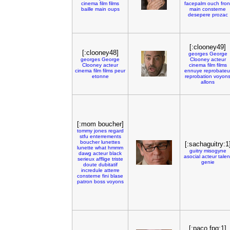
cinema
film
films
facepalm
ouch
fron
baille
main
oups
main
consterne
desepere
prozac
[:clooney49]
[:clooney48]
georges
George
georges
George
Clooney
acteur
Clooney
acteur
cinema
film
films
cinema
film
films
peur
ennuye
reprobateu
etonne
reprobation
voyon
allons
[:mom boucher]
tommy
jones
regard
stfu
enterrements
boucher
lunettes
[:sachaguitry:1
lunette
what
hmmm
guitry
misogyne
dawg
acteur
black
asocial
acteur
talen
serieux
afflige
triste
genie
doute
dubitatif
incredule
atterre
consterne
fini
blase
patron
boss
voyons
[:paco fpg:1]