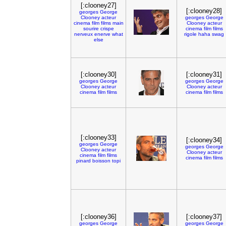
[:clooney27]
[:clooney28]
georges
George
Clooney
acteur
georges
George
cinema
film
films
main
Clooney
acteur
sourire
crispe
cinema
film
films
nerveux
enerve
what
rigole
haha
swag
else
[:clooney30]
[:clooney31]
georges
George
georges
George
Clooney
acteur
Clooney
acteur
cinema
film
films
cinema
film
films
[:clooney33]
[:clooney34]
georges
George
georges
George
Clooney
acteur
Clooney
acteur
cinema
film
films
cinema
film
films
pinard
boisson
topi
[:clooney36]
[:clooney37]
georges
George
georges
George