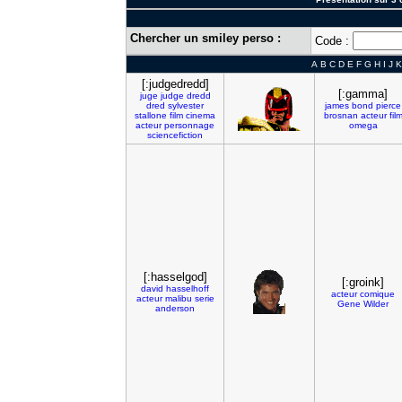
Chercher un smiley perso :
Code :
A
B
C
D
E
F
G
H
I
J
K
[:judgedredd]
[:gamma]
juge
judge
dredd
dred
sylvester
james
bond
pierce
stallone
film
cinema
brosnan
acteur
fil
acteur
personnage
omega
sciencefiction
[:hasselgod]
[:groink]
david
hasselhoff
acteur
comique
acteur
malibu
serie
Gene
Wilder
anderson