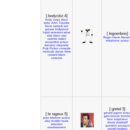
[:bodycitiz:4]
body
corps
disco
keke
John
Travolta
fievre
samedi
soir
grease
hollywood
habit
vetement
what
[:legoenbois]
else
blanc
star
Roger
Hanin
Navarr
vedette
italien
telephone
acteur
sexsymbol
acteur
danseur
claquette
Pulp
Fiction
comedie
musicale
danse
frime
costard
blanc
costume
[:gretel:3]
gerard
jugnot
acteu
[:le rageux:5]
gars
bronze
tronch
jean
lefebvre
acteur
face
suspicieux
aloy
rectifier
faute
doute
dubidatif
attention
question
pourquoi
avertissement
pensif
hesitant