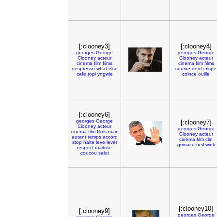
[:clooney3]
[:clooney4]
georges
George
georges
George
Clooney
acteur
Clooney
acteur
cinema
film
films
cinema
film
films
nespresso
what
else
sourire
dent
crispe
cafe
topi
yngwie
coince
ouille
[:clooney6]
georges
George
[:clooney7]
Clooney
acteur
georges
George
cinema
film
films
main
Clooney
acteur
autant
temps
accord
cinema
film
clin
stop
halte
leve
lever
grimace
oeil
wink
respect
maitrise
coucou
salut
[:clooney10]
[:clooney9]
georges
George