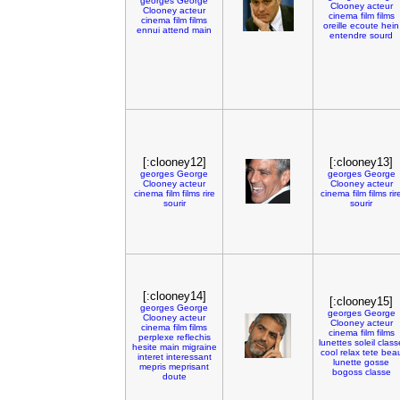
georges
George
Clooney
acteur
Clooney
acteur
cinema
film
films
cinema
film
films
oreille
ecoute
hein
ennui
attend
main
entendre
sourd
[:clooney12]
[:clooney13]
georges
George
georges
George
Clooney
acteur
Clooney
acteur
cinema
film
films
rire
cinema
film
films
rir
sourir
sourir
[:clooney14]
[:clooney15]
georges
George
georges
George
Clooney
acteur
Clooney
acteur
cinema
film
films
cinema
film
films
perplexe
reflechis
lunettes
soleil
class
hesite
main
migraine
cool
relax
tete
bea
interet
interessant
lunette
gosse
mepris
meprisant
bogoss
classe
doute