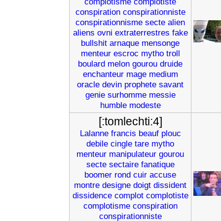
complotisme
complotiste
conspiration
conspirationniste
conspirationnisme
secte
alien
aliens
ovni
extraterrestres
fake
bullshit
arnaque
mensonge
menteur
escroc
mytho
troll
boulard
melon
gourou
druide
enchanteur
mage
medium
oracle
devin
prophete
savant
genie
surhomme
messie
humble
modeste
[:tomlechti:4]
Lalanne
francis
beauf
plouc
debile
cingle
tare
mytho
menteur
manipulateur
gourou
secte
sectaire
fanatique
boomer
rond
cuir
accuse
montre
designe
doigt
dissident
dissidence
complot
complotiste
complotisme
conspiration
conspirationniste