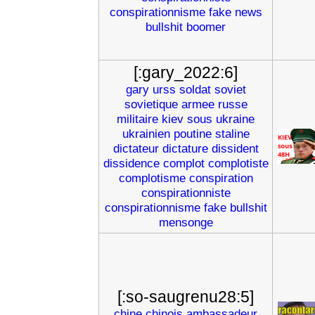
conspirationnisme
fake
news
bullshit
boomer
[:gary_2022:6]
gary
urss
soldat
soviet
sovietique
armee
russe
militaire
kiev
sous
ukraine
ukrainien
poutine
staline
dictateur
dictature
dissident
dissidence
complot
complotiste
complotisme
conspiration
conspirationniste
conspirationnisme
fake
bullshit
mensonge
[:so-saugrenu28:5]
chine
chinois
ambassadeur