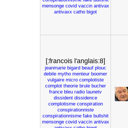
mensonge
covid
vaccin
antivax
antivaxx
catho
bigot
[:francois l'anglais:8]
jeanmarie
bigard
beauf
plouc
debile
mytho
menteur
boomer
vulgaire
micro
complotiste
complot
theorie
brule
bucher
france
bleu
radio
launetv
dissident
dissidence
complotisme
conspiration
conspirationniste
conspirationnisme
fake
bullshit
mensonge
covid
vaccin
antivax
antivaxx
catho
bigot