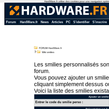
HardWare.fr utilise des cookies pour une navigation optimal
Forum
|
HardWare.fr
|
News
|
Articles
|
PC
|
S'identifier
|
S'inscrire
FORUM HardWare.fr
Wiki smilies
Les smilies personnalisés sont
forum.
Vous pouvez ajouter un smilie
cliquant simplement dessus ou
Voici la liste des smilies exista
Ajouter un smilie
Entrer le code du smilie perso :
Présentation sur 3