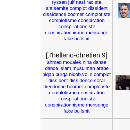
ryssen
juif
nazi
raciste
antisemite
complot
dissident
dissidence
boomer
complotiste
complotisme
conspiration
conspirationniste
conspirationnisme
mensonge
fake
bullshit
[:l'helleno-chretien:9]
ahmed
moualek
nina
danse
dance
islam
musulman
arabe
niqab
burqa
niqab
voile
complot
dissident
dissidence
soral
dieudonne
boomer
complotiste
complotisme
conspiration
conspirationniste
conspirationnisme
mensonge
fake
bullshit