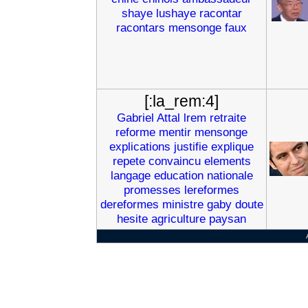
shaye
lushaye
racontar
racontars
mensonge
faux
[:la_rem:4]
Gabriel
Attal
lrem
retraite
reforme
mentir
mensonge
explications
justifie
explique
repete
convaincu
elements
langage
education
nationale
promesses
lereformes
dereformes
ministre
gaby
doute
hesite
agriculture
paysan