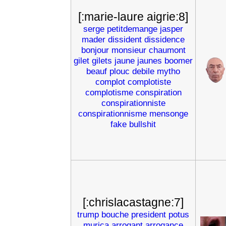
[:marie-laure aigrie:8]
serge
petitdemange
jasper
mader
dissident
dissidence
bonjour
monsieur
chaumont
gilet
gilets
jaune
jaunes
boomer
beauf
plouc
debile
mytho
complot
complotiste
complotisme
conspiration
conspirationniste
conspirationnisme
mensonge
fake
bullshit
[:chrislacastagne:7]
trump
bouche
president
potus
murica
arrogant
arrogance