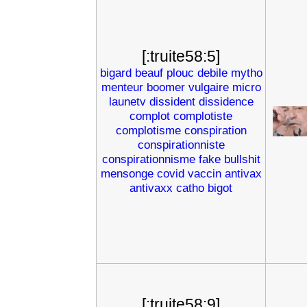
[:truite58:5]
bigard
beauf
plouc
debile
mytho
menteur
boomer
vulgaire
micro
launetv
dissident
dissidence
complot
complotiste
complotisme
conspiration
conspirationniste
conspirationnisme
fake
bullshit
mensonge
covid
vaccin
antivax
antivaxx
catho
bigot
[:truite58:9]