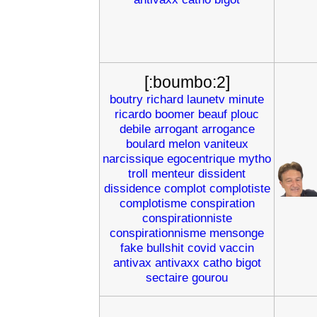
[:boumbo:2]
boutry
richard
launetv
minute
ricardo
boomer
beauf
plouc
debile
arrogant
arrogance
boulard
melon
vaniteux
narcissique
egocentrique
mytho
troll
menteur
dissident
dissidence
complot
complotiste
complotisme
conspiration
conspirationniste
conspirationnisme
mensonge
fake
bullshit
covid
vaccin
antivax
antivaxx
catho
bigot
sectaire
gourou