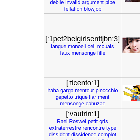
debile
invalid
argument
pipe
fellation
blowjob
[:1pet2belgirlsenttjbn:3]
langue
monoeil
oeil
mouais
faux
mensonge
fille
[:ticento:1]
haha
garga
menteur
pinocchio
gepetto
trique
liar
ment
mensonge
cahuzac
[:vautrin:1]
Rael
Roswel
petit
gris
extraterrestre
rencontre
type
dissident
dissidence
complot