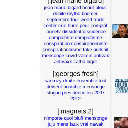
[:jean marie bigard]
jean
marie
bigard
beauf
plouc
debile
mytho
boomer
septembre
tour
world
trade
center
crie
hurle
peur
complot
launetv
dissident
dissidence
complotiste
complotisme
conspiration
conspirationniste
conspirationnisme
fake
bullshit
mensonge
covid
vaccin
antivax
antivaxx
catho
bigot
[:georges fresh]
sarkozy
droite
ensemble
tout
devient
possible
mensonge
slogan
presidentielles
2007
2012
[:magnets:2]
nimporte
quoi
bluff
mensonge
juju
mens
faux
vrai
nawak