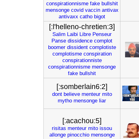
conspirationnisme
fake
bullshit
mensonge
covid
vaccin
antivax
antivaxx
catho
bigot
[:l'helleno-chretien:3]
Salim
Laibi
Libre
Penseur
Panse
dissidence
complot
boomer
dissident
complotiste
complotisme
conspiration
conspirationniste
conspirationnisme
mensonge
fake
bullshit
[:somberlain6:2]
dont
believe
menteur
mito
mytho
mensonge
liar
[:acachou:5]
risitas
menteur
mito
issou
allonge
pinocchio
mensonge