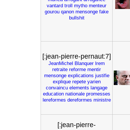
vantard
troll
mytho
menteur
gourou
qanon
mensonge
fake
bullshit
[:jean-pierre-pernaut:7]
JeanMichel
Blanquer
lrem
retraite
reforme
mentir
mensonge
explications
justifie
explique
repete
yarien
convaincu
elements
langage
education
nationale
promesses
lereformes
dereformes
ministre
[:jean-pierre-