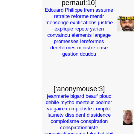
pernaut:10]
Edouard
Philippe
lrem
assume
retraite
reforme
mentir
mensonge
explications
justifie
explique
repete
yarien
convaincu
elements
langage
promesses
lereformes
dereformes
ministre
crise
gestion
doudou
[:anonymouse:3]
jeanmarie
bigard
beauf
plouc
debile
mytho
menteur
boomer
vulgaire
complotiste
complot
launetv
dissident
dissidence
complotisme
conspiration
conspirationniste
conspirationnisme
fake
bullshit