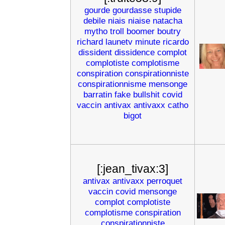
gourde
gourdasse
stupide
debile
niais
niaise
natacha
mytho
troll
boomer
boutry
richard
launetv
minute
ricardo
dissident
dissidence
complot
complotiste
complotisme
conspiration
conspirationniste
conspirationnisme
mensonge
barratin
fake
bullshit
covid
vaccin
antivax
antivaxx
catho
bigot
[:jean_tivax:3]
antivax
antivaxx
perroquet
vaccin
covid
mensonge
complot
complotiste
complotisme
conspiration
conspirationniste