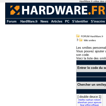
HardWare.fr utilise des c
Forum
|
HardWare.fr
|
News
|
Articles
|
PC
|
S'identifier
|
S'inscrire
FORUM HardWare.fr
Wiki smilies
Les smilies personnal
Vous pouvez ajouter u
son code.
Voici la liste des smil
Entrer le code du s
Chercher un smiley
[:double deuce:1]
misfits
nathan
robert
sheehan
peur
apeure
fear
effroi
effraye