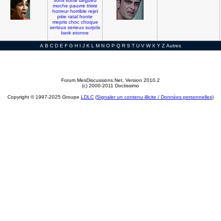
vomi
vomir
degueu
moche
pauvre
triste
horreur
horrible
rejet
pitie
ratal
honte
mepris
choc
choque
serious
serieux
surpris
berk
etonne
A
B
C
D
E
F
G
H
I
J
K
L
M
N
O
P
Q
R
S
T
U
V
W
X
Y
Z
Autres
Forum MesDiscussions.Net
, Version 2010.2
(c) 2000-2011 Doctissimo
Copyright © 1997-2025 Groupe
LDLC
(
Signaler un contenu illicite / Données personnelles
)