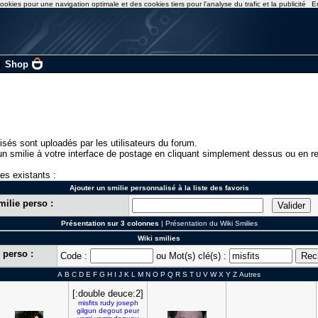
ookies pour une navigation optimale et des cookies tiers pour l'analyse du trafic et la publicité
E
|
Shop
isés sont uploadés par les utilisateurs du forum.
n smilie à votre interface de postage en cliquant simplement dessus ou en re
ies existants :
Ajouter un smilie personnalisé à la liste des favoris
milie perso :
Présentation sur 3 colonnes
|
Présentation du Wiki Smilies
Wiki smilies
 perso :
Code :
ou Mot(s) clé(s) :
A
B
C
D
E
F
G
H
I
J
K
L
M
N
O
P
Q
R
S
T
U
V
W
X
Y
Z
Autres
[:double deuce:2]
misfits
rudy
joseph
gilgun
degout
peur