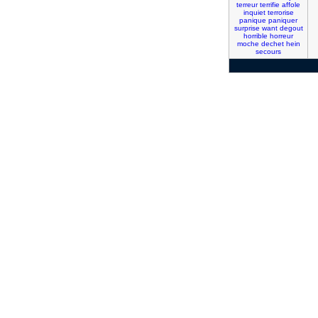
terreur
terrifie
affole
inquiet
terrorise
panique
paniquer
surprise
want
degout
horrible
horreur
moche
dechet
hein
secours